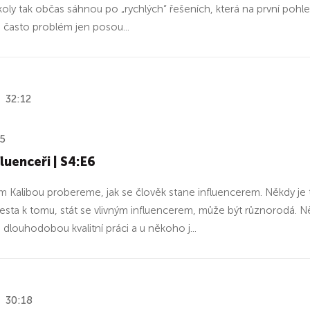
 školy tak občas sáhnou po „rychlých“ řešeních, která na první pohl
: často problém jen posou...
32:12
25
fluenceři | S4:E6
m Kalibou probereme, jak se člověk stane influencerem. Někdy je
esta k tomu, stát se vlivným influencerem, může být různorodá. Někd
 dlouhodobou kvalitní práci a u někoho j...
30:18