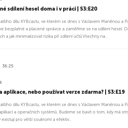
é sdílení hesel doma i v práci | S3:E20
 dalšího dílu KYBcastu, ve kterém se dnes s Václavem Maněnou a 
 bezplatné a placené správce a zaměříme se na sdílení hesel. Doz
ch a jak minimalizovat rizika při sdílení účtů.Všechny na...
36:25
4
za aplikace, nebo používat verze zdarma? | S3:E19
 dalšího dílu KYBcastu, ve kterém se dnes s Václavem Maněnou a 
 aplikací a operačních systémů. Budeme se bavit o tom, kdy má smy
y existují pro větší soukromí a efektiv...