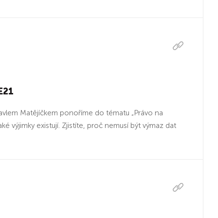
:E21
 Pavlem Matějíčkem ponoříme do tématu „Právo na
é výjimky existují. Zjistíte, proč nemusí být výmaz dat