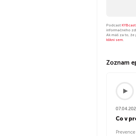
Podcast
KYBcast
informačného zdr
Ak máš za to, že
klikni sem
.
Zoznam e
07.04.20
Co v pr
Prevence 