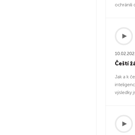
ochránili 
10.02.202
Čeští ž
Jak a k č
inteligen
výsledky j