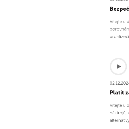
Bezpečn
Vítejte u
porovnáme
prohlížečí
02.12.202
Platit 
Vítejte u
nástrojů,
alternativ