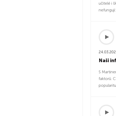
učitelé i
nefungují
24.03.20
Naši in
S Martine
faktorů. C
popularitu