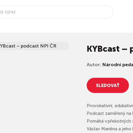
KYBcast – 
Autor:
Národní peda
SLEDOVAŤ
Provokativní, edukati
Podcast zaměřený na k
Pomáhá v překotných z
Václav Maněna a jeho 