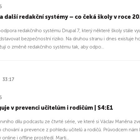
5
a další redakční systémy – co čeká školy v roce 20
podpora redakčního systému Drupal 7, který některé školy stále 
stavovat bezpečnostní riziko. Na druhou stranu i dnes existuje 
ují o změně redakčního systému tak, aby odpo...
33:17
5
uje v prevenci učitelům i rodičům | S4:E1
 prvního dílu podcastu ze čtvrté série, ve které si Václav Maněn
o chování a prevence z pohledu učitelů a rodičů. Průvodcem nám b
 online i offline prostředí. Marti...