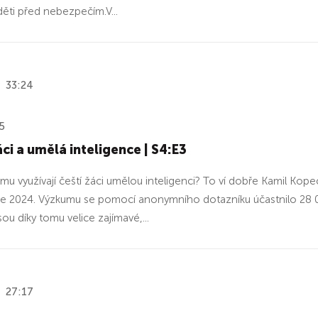
děti před nebezpečím.V...
33:24
5
áci a umělá inteligence | S4:E3
emu využívají čeští žáci umělou inteligenci? To ví dobře Kamil Kope
ce 2024. Výzkumu se pomocí anonymního dotazníku účastnilo 28 000
sou díky tomu velice zajímavé,...
27:17