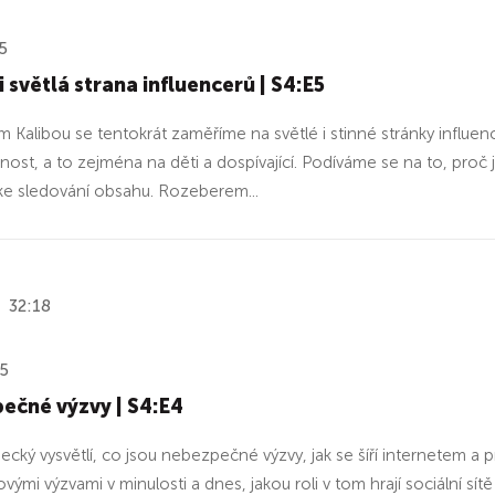
5
 světlá strana influencerů | S4:E5
m Kalibou se tentokrát zaměříme na světlé i stinné stránky influenc
ost, a to zejména na děti a dospívající. Podíváme se na to, proč js
 ke sledování obsahu. Rozeberem...
32:18
25
ečné výzvy | S4:E4
cký vysvětlí, co jsou nebezpečné výzvy, jak se šíří internetem a pro
ovými výzvami v minulosti a dnes, jakou roli v tom hrají sociální sí