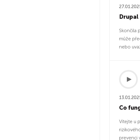
27.01.202
Drupal 
Skončila 
může před
nebo uvaž
13.01.202
Co fung
Vítejte u
rizikovéh
prevenci v