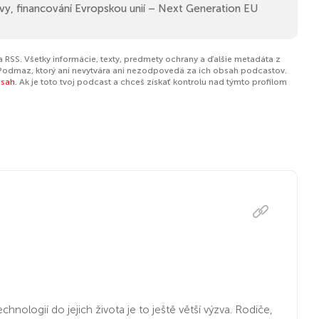
y, financování Evropskou unií – Next Generation EU
 RSS. Všetky informácie, texty, predmety ochrany a ďalšie metadáta z
Podmaz, ktorý ani nevytvára ani nezodpovedá za ich obsah podcastov.
bsah
. Ak je toto tvoj podcast a chceš získať kontrolu nad týmto profilom
ologií do jejich života je to ještě větší výzva. Rodiče,