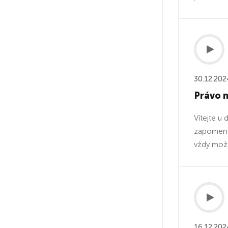
30.12.202
Právo n
Vítejte u
zapomenutí
vždy možn
16.12.202