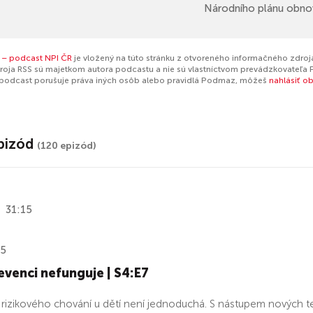
Národního plánu obnov
 – podcast NPI ČR
je vložený na túto stránku z otvoreného informačného zdroja
oja RSS sú majetkom autora podcastu a nie sú vlastníctvom prevádzkovateľa 
 podcast porušuje práva iných osôb alebo pravidlá Podmaz, môžeš
nahlásiť o
pizód
(120 epizód)
31:15
25
evenci nefunguje | S4:E7
rizikového chování u dětí není jednoduchá. S nástupem nových techn