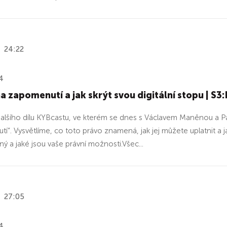
24:22
4
a zapomenutí a jak skrýt svou digitální stopu | S3
 dalšího dílu KYBcastu, ve kterém se dnes s Václavem Maněnou a
“. Vysvětlíme, co toto právo znamená, jak jej můžete uplatnit a jak
ý a jaké jsou vaše právní možnosti.Všec...
27:05
4