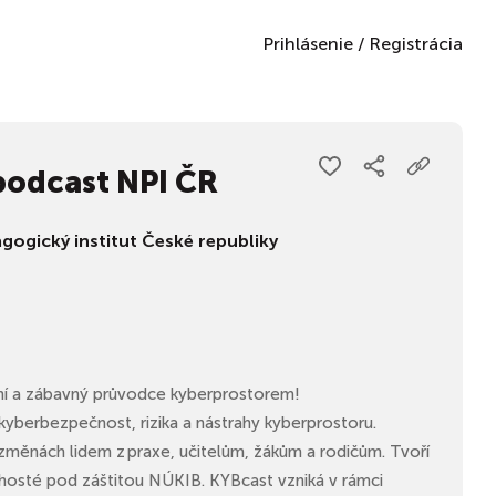
Prihlásenie
/
Registrácia
podcast NPI ČR
gogický institut České republiky
vní a zábavný průvodce kyberprostorem!
yberbezpečnost, rizika a nástrahy kyberprostoru.
měnách lidem z praxe, učitelům, žákům a rodičům. Tvoří
hosté pod záštitou NÚKIB. KYBcast vzniká v rámci