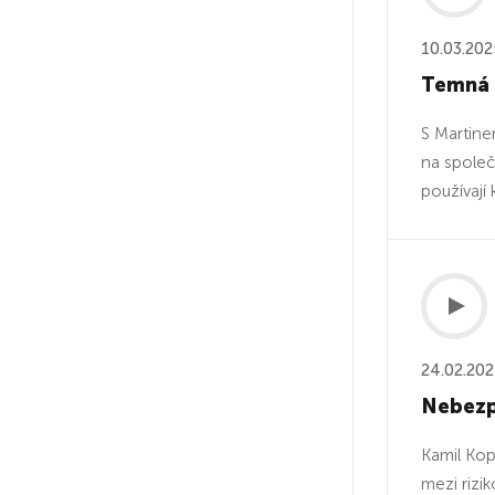
10.03.202
Temná i
S Martine
na společn
používají
24.02.20
Nebezp
Kamil Kope
mezi rizik