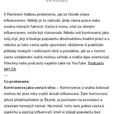
24.03.2025
S Martinem Kalibou probereme, jak se člověk stane
influencerem. Někdy je to náhoda, jindy cílená práce nebo
souhra různých faktorů. Cesta k tomu, stát se vlivným
influencerem, může být různorodá. Někdo volí kontroverzi jako
svůj styl, jiný si buduje popularitu dlouhodobou kvalitní práci a u
někoho je tato cesta spíše spontánní. Ukážeme si praktické
příklady českých i světových vlivů a poradíme, jak se v tomto
často vzdáleném světě mohou učitelé a rodiče lépe orientovat.
Všechny naše podcasty najdete také na YouTube:
Podcasty
NPI ČR
.
---
Co probereme:
Kontroverze jako cesta k vlivu
– Kontroverze a snaha šokovat
mohou do jisté míry zvýšit dosah influencera. Žánr horrorcore,
jehož představitelem je Řezník, je postaven na provokaci a
otevírání temných témat. Nicméně, toto není jediná cesta k
úspěchu a existují influenceři, kteří si získali popularitu bez