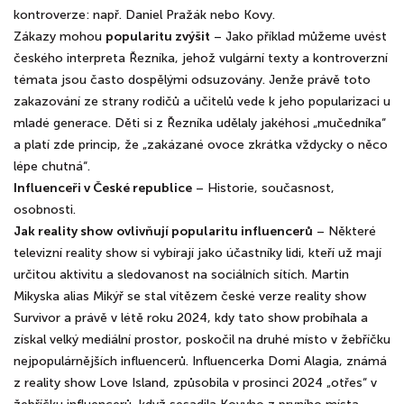
kontroverze: např. Daniel Pražák nebo Kovy.
Zákazy mohou
popularitu zvýšit
– Jako příklad můžeme uvést
českého interpreta Řezníka, jehož vulgární texty a kontroverzní
témata jsou často dospělými odsuzovány. Jenže právě toto
zakazování ze strany rodičů a učitelů vede k jeho popularizaci u
mladé generace. Děti si z Řezníka udělaly jakéhosi „mučedníka“
a platí zde princip, že „zakázané ovoce zkrátka vždycky o něco
lépe chutná“.
Influenceři v České republice
– Historie, současnost,
osobnosti.
Jak reality show ovlivňují popularitu influencerů
– Některé
televizní reality show si vybírají jako účastníky lidi, kteří už mají
určitou aktivitu a sledovanost na sociálních sítích. Martin
Mikyska alias Mikýř se stal vítězem české verze reality show
Survivor a právě v létě roku 2024, kdy tato show probíhala a
získal velký mediální prostor, poskočil na druhé místo v žebříčku
nejpopulárnějších influencerů. Influencerka Domi Alagia, známá
z reality show Love Island, způsobila v prosinci 2024 „otřes“ v