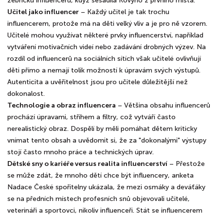
žebříčku influencerů, když sesadila Kovyho z prvního místa.
Učitel jako influencer
– Každý učitel je tak trochu
influencerem, protože má na děti velký vliv a je pro ně vzorem.
Učitelé mohou využívat některé prvky influencerství, například
vytváření motivačních videí nebo zadávání drobných výzev. Na
rozdíl od influencerů na sociálních sítích však učitelé ovlivňují
děti přímo a nemají tolik možností k úpravám svých výstupů.
Autenticita a uvěřitelnost jsou pro učitele důležitější než
dokonalost.
Technologie a obraz influencera
– Většina obsahu influencerů
prochází úpravami, střihem a filtry, což vytváří často
nerealistický obraz. Dospělí by měli pomáhat dětem kriticky
vnímat tento obsah a uvědomit si, že za "dokonalými" výstupy
stojí často mnoho práce a technických úprav.
Dětské sny o kariéře versus realita influencerství
– Přestože
se může zdát, že mnoho dětí chce být influencery, anketa
Nadace České spořitelny ukázala, že mezi osmáky a deváťáky
se na předních místech profesních snů objevovali učitelé,
veterináři a sportovci, nikoliv influenceři. Stát se influencerem