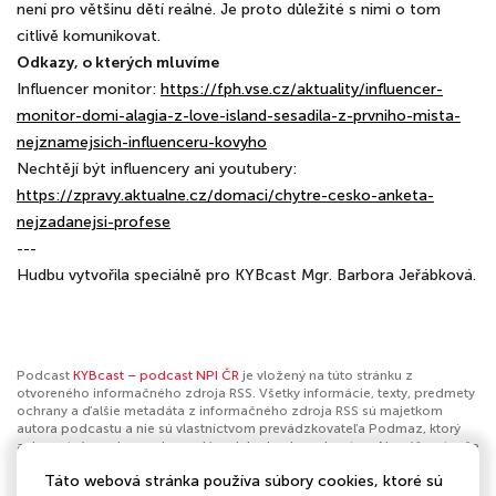
není pro většinu dětí reálné. Je proto důležité s nimi o tom
citlivě komunikovat.
Odkazy, o kterých mluvíme
Influencer monitor:
https://fph.vse.cz/aktuality/influencer-
monitor-domi-alagia-z-love-island-sesadila-z-prvniho-mista-
nejznamejsich-influenceru-kovyho
Nechtějí být influencery ani youtubery:
https://zpravy.aktualne.cz/domaci/chytre-cesko-anketa-
nejzadanejsi-profese
---
Hudbu vytvořila speciálně pro KYBcast Mgr. Barbora Jeřábková.
Podcast
KYBcast – podcast NPI ČR
je vložený na túto stránku z
otvoreného informačného zdroja RSS. Všetky informácie, texty, predmety
ochrany a ďalšie metadáta z informačného zdroja RSS sú majetkom
autora podcastu a nie sú vlastníctvom prevádzkovateľa Podmaz, ktorý
ani nevytvára ani nezodpovedá za ich obsah podcastov. Ak máš za to, že
podcast porušuje práva iných osôb alebo pravidlá Podmaz, môžeš
Táto webová stránka používa súbory cookies, ktoré sú
nahlásiť obsah
. Ak je toto tvoj podcast a chceš získať kontrolu nad týmto