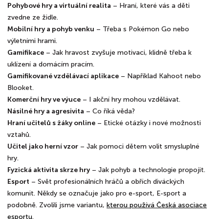
Pohybové hry a virtuální realita
– Hraní, které vás a děti
zvedne ze židle.
Mobilní hry a pohyb venku
– Třeba s Pokémon Go nebo
výletními hrami.
Gamifikace
– Jak hravost zvyšuje motivaci, klidně třeba k
uklízení a domácím pracím.
Gamifikované vzdělávací aplikace
– Například Kahoot nebo
Blooket.
Komerční hry ve výuce
– I akční hry mohou vzdělávat.
Násilné hry a agresivita
– Co říká věda?
Hraní učitelů s žáky online
– Etické otázky i nové možnosti
vztahů.
Učitel jako herní vzor
– Jak pomoci dětem volit smysluplné
hry.
Fyzická aktivita skrze hry
– Jak pohyb a technologie propojit.
Esport
– Svět profesionálních hráčů a obřích diváckých
komunit. Někdy se označuje jako pro e-sport, E-sport a
podobně. Zvolili jsme variantu,
kterou používá Česká asociace
esportu
.