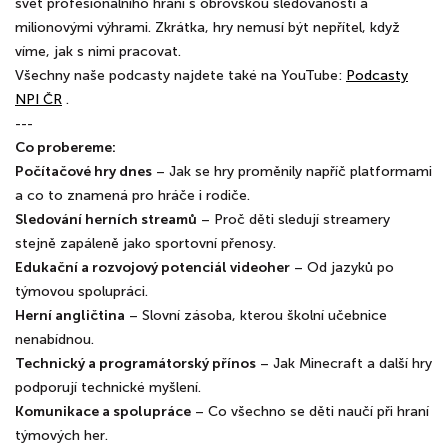
svět profesionálního hraní s obrovskou sledovaností a
milionovými výhrami. Zkrátka, hry nemusí být nepřítel, když
víme, jak s nimi pracovat.
Všechny naše podcasty najdete také na YouTube:
Podcasty
NPI ČR
.
---
Co probereme:
Počítačové hry dnes
– Jak se hry proměnily napříč platformami
a co to znamená pro hráče i rodiče.
Sledování herních streamů
– Proč děti sledují streamery
stejně zapáleně jako sportovní přenosy.
Edukační a rozvojový potenciál videoher
– Od jazyků po
týmovou spolupráci.
Herní angličtina
– Slovní zásoba, kterou školní učebnice
nenabídnou.
Technický a programátorský přínos
– Jak Minecraft a další hry
podporují technické myšlení.
Komunikace a spolupráce
– Co všechno se děti naučí při hraní
týmových her.