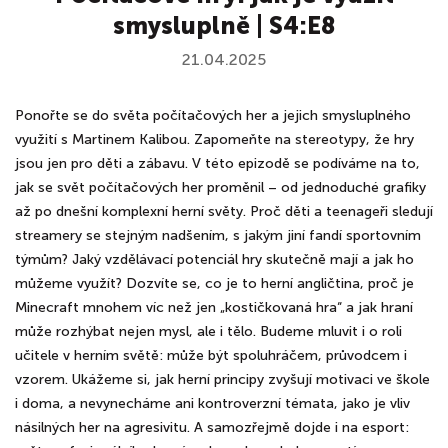
smysluplně | S4:E8
21.04.2025
Ponořte se do světa počítačových her a jejich smysluplného
využití s Martinem Kalibou. Zapomeňte na stereotypy, že hry
jsou jen pro děti a zábavu. V této epizodě se podíváme na to,
jak se svět počítačových her proměnil – od jednoduché grafiky
až po dnešní komplexní herní světy. Proč děti a teenageři sledují
streamery se stejným nadšením, s jakým jiní fandí sportovním
týmům? Jaký vzdělávací potenciál hry skutečně mají a jak ho
můžeme využít? Dozvíte se, co je to herní angličtina, proč je
Minecraft mnohem víc než jen „kostičkovaná hra“ a jak hraní
může rozhýbat nejen mysl, ale i tělo. Budeme mluvit i o roli
učitele v herním světě: může být spoluhráčem, průvodcem i
vzorem. Ukážeme si, jak herní principy zvyšují motivaci ve škole
i doma, a nevynecháme ani kontroverzní témata, jako je vliv
násilných her na agresivitu. A samozřejmě dojde i na esport: