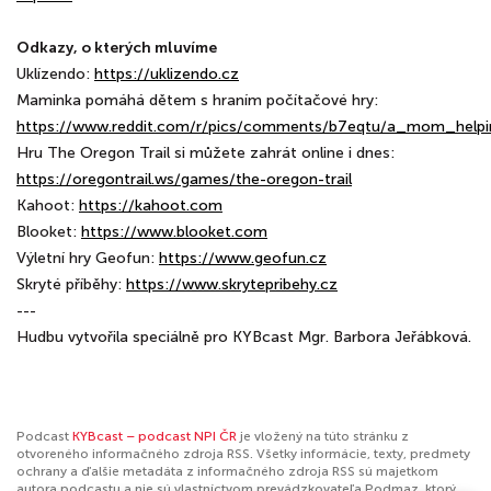
Odkazy, o kterých mluvíme
Uklízendo:
https://uklizendo.cz
Maminka pomáhá dětem s hraním počítačové hry:
https://www.reddit.com/r/pics/comments/b7eqtu/a_mom_helpi
Hru The Oregon Trail si můžete zahrát online i dnes:
https://oregontrail.ws/games/the-oregon-trail
Kahoot:
https://kahoot.com
Blooket:
https://www.blooket.com
Výletní hry Geofun:
https://www.geofun.cz
Skryté příběhy:
https://www.skrytepribehy.cz
---
Hudbu vytvořila speciálně pro KYBcast Mgr. Barbora Jeřábková.
Podcast
KYBcast – podcast NPI ČR
je vložený na túto stránku z
otvoreného informačného zdroja RSS. Všetky informácie, texty, predmety
ochrany a ďalšie metadáta z informačného zdroja RSS sú majetkom
autora podcastu a nie sú vlastníctvom prevádzkovateľa Podmaz, ktorý