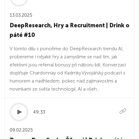
13.03.2025
DeepResearch, Hry a Recruitment | Drink o
páté #10
V tomto dílu s ponoříme do DeepResearch trendu AI,
probereme i nějaké hry a zamyslíme se nad tím, jak
efektivní jsou referral bonusy při náboru lidí. Konverzaci
doplňuje Chardonnay od Kadrnky.Vývojářský podcast s
humorem a nadhledem, pokec nad zajímavostmi a
novinkami ze světa technologií, AI a všeh...
49:33
09.02.2025