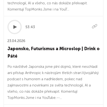
technologií, AI a všeho, co nás dokáže překvapit.
Komentují TopMonks.Jsme i na ⁠⁠⁠⁠⁠⁠⁠⁠⁠⁠⁠⁠YouT...
53:43
23.04.2026
Japonsko, Futurismus a Microslop | Drink o
Páté
Po návštěvě Japonska jsme plní dojmů, které neschladí
ani přístup Anthropic k nástrojům třetích stran.Vývojářský
podcast s humorem a nadhledem, pokec nad
zajímavostmi a novinkami ze světa technologií, AI a
všeho, co nás dokáže překvapit. Komentují
TopMonks.Jsme i na ⁠⁠⁠⁠⁠⁠⁠⁠⁠⁠⁠YouTube⁠⁠⁠⁠⁠⁠⁠⁠⁠⁠⁠⁠.--...