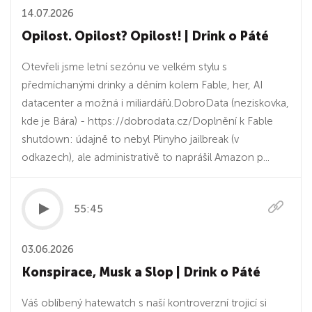
14.07.2026
Opilost. Opilost? Opilost! | Drink o Páté
Otevřeli jsme letní sezónu ve velkém stylu s
předmíchanými drinky a děním kolem Fable, her, AI
datacenter a možná i miliardářů.DobroData (neziskovka,
kde je Bára) - https://dobrodata.cz/Doplnění k Fable
shutdown: údajně to nebyl Plinyho jailbreak (v
odkazech), ale administrativě to naprášil Amazon p...
55:45
03.06.2026
Konspirace, Musk a Slop | Drink o Páté
Váš oblíbený hatewatch s naší kontroverzní trojicí si