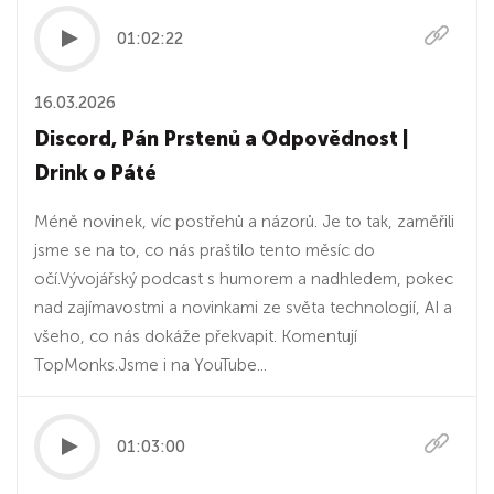
01:02:22
16.03.2026
Discord, Pán Prstenů a Odpovědnost |
Drink o Páté
Méně novinek, víc postřehů a názorů. Je to tak, zaměřili
jsme se na to, co nás praštilo tento měsíc do
očí.Vývojářský podcast s humorem a nadhledem, pokec
nad zajímavostmi a novinkami ze světa technologií, AI a
všeho, co nás dokáže překvapit. Komentují
TopMonks.Jsme i na ⁠⁠⁠⁠⁠⁠⁠⁠⁠⁠YouTube⁠⁠⁠⁠⁠⁠⁠⁠⁠⁠⁠...
01:03:00