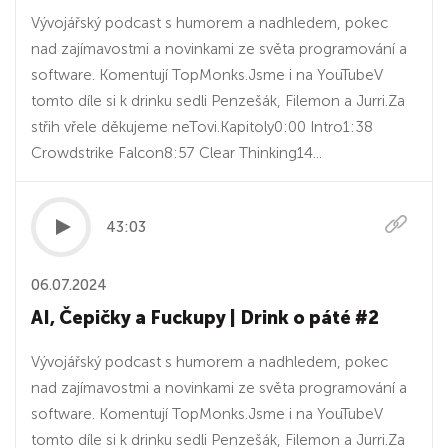
Vývojářský podcast s humorem a nadhledem, pokec
nad zajímavostmi a novinkami ze světa programování a
software. Komentují TopMonks.⁠⁠Jsme i na YouTube⁠V
tomto díle si k drinku sedli Penzešák, Filemon a Jurri.Za
střih vřele děkujeme neTovi.Kapitoly0:00 Intro1:38
Crowdstrike Falcon8:57 Clear Thinking14...
43:03
06.07.2024
AI, Čepičky a Fuckupy | Drink o páté #2
Vývojářský podcast s humorem a nadhledem, pokec
nad zajímavostmi a novinkami ze světa programování a
software. Komentují TopMonks.⁠Jsme i na YouTubeV
tomto díle si k drinku sedli Penzešák, Filemon a Jurri.Za