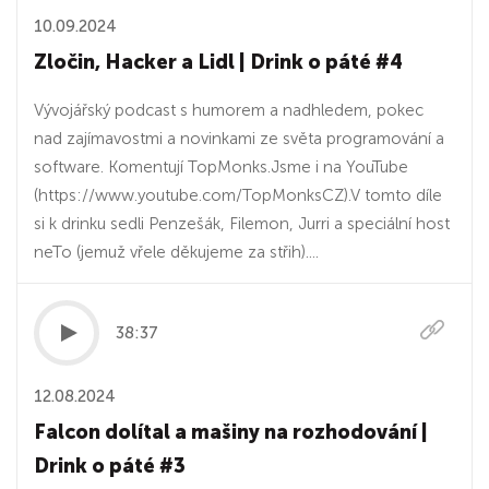
10.09.2024
Zločin, Hacker a Lidl | Drink o páté #4
Vývojářský podcast s humorem a nadhledem, pokec
nad zajímavostmi a novinkami ze světa programování a
software. Komentují TopMonks.⁠⁠Jsme i na YouTube⁠
(⁠https://www.youtube.com/TopMonksCZ⁠).V tomto díle
si k drinku sedli Penzešák, Filemon, Jurri a speciální host
neTo (jemuž vřele děkujeme za střih)....
38:37
12.08.2024
Falcon dolítal a mašiny na rozhodování |
Drink o páté #3