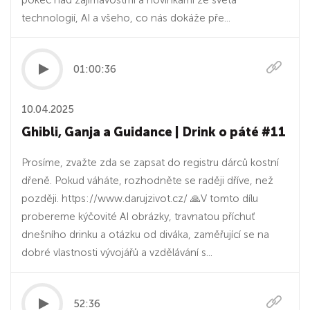
pokec nad zajímavostmi a novinkami ze světa
technologií, AI a všeho, co nás dokáže pře...
01:00:36
10.04.2025
Ghibli, Ganja a Guidance | Drink o páté #11
Prosíme, zvažte zda se zapsat do registru dárců kostní
dřeně. Pokud váháte, rozhodněte se raději dříve, než
později. https://www.darujzivot.cz/ 🙏V tomto dílu
probereme kýčovité AI obrázky, travnatou příchuť
dnešního drinku a otázku od diváka, zaměřující se na
dobré vlastnosti vývojářů a vzdělávání s...
52:36