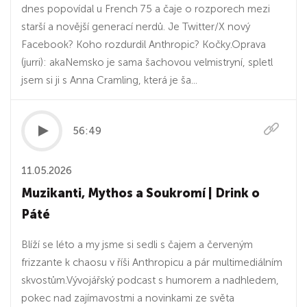
dnes popovídal u French 75 a čaje o rozporech mezi
starší a novější generací nerdů. Je Twitter/X nový
Facebook? Koho rozdurdil Anthropic? Kočky.Oprava
(jurri): akaNemsko je sama šachovou velmistryní, spletl
jsem si ji s Anna Cramling, která je ša...
56:49
11.05.2026
Muzikanti, Mythos a Soukromí | Drink o
Páté
Blíží se léto a my jsme si sedli s čajem a červeným
frizzante k chaosu v říši Anthropicu a pár multimediálním
skvostům.Vývojářský podcast s humorem a nadhledem,
pokec nad zajímavostmi a novinkami ze světa