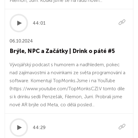
Filemon, Jurri. Koukli jsme se na řadu novin...
44:01
06.10.2024
Brýle, NPC a Začátky | Drink o páté #5
Vývojářský podcast s humorem a nadhledem, pokec
nad zajímavostmi a novinkami ze světa programování a
software. Komentují TopMonks.⁠⁠Jsme i na YouTube⁠
(⁠⁠https://www.youtube.com/TopMonksCZ⁠⁠).V tomto díle
si k drinku sedli Penzešák, Filemon, Jurri. Probrali jsme
nové AR brýle od Meta, co dělá posled...
44:29