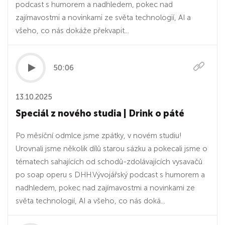
podcast s humorem a nadhledem, pokec nad
zajímavostmi a novinkami ze světa technologií, AI a
všeho, co nás dokáže překvapit...
50:06
13.10.2025
Speciál z nového studia | Drink o páté
Po měsíční odmlce jsme zpátky, v novém studiu!
Urovnali jsme několik dílů starou sázku a pokecali jsme o
tématech sahajících od schodů-zdolávajících vysavačů
po soap operu s DHH.Vývojářský podcast s humorem a
nadhledem, pokec nad zajímavostmi a novinkami ze
světa technologií, AI a všeho, co nás doká...