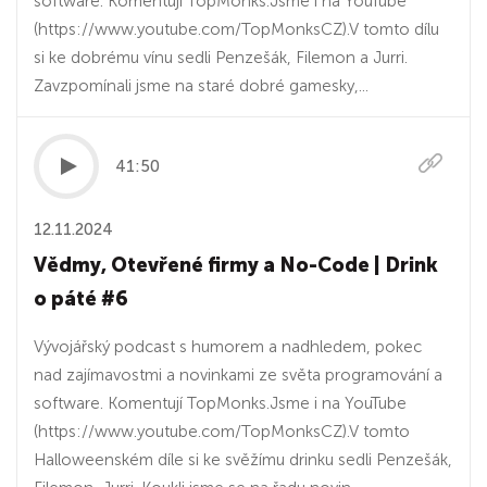
software. Komentují TopMonks.Jsme i na YouTube⁠
(⁠⁠⁠⁠https://www.youtube.com/TopMonksCZ⁠⁠⁠⁠).V tomto dílu
si ke dobrému vínu sedli Penzešák, Filemon a Jurri.
Zavzpomínali jsme na staré dobré gamesky,...
41:50
12.11.2024
Vědmy, Otevřené firmy a No-Code | Drink
o páté #6
Vývojářský podcast s humorem a nadhledem, pokec
nad zajímavostmi a novinkami ze světa programování a
software. Komentují TopMonks.Jsme i na YouTube⁠
(⁠⁠⁠https://www.youtube.com/TopMonksCZ⁠⁠⁠).V tomto
Halloweenském díle si ke svěžímu drinku sedli Penzešák,