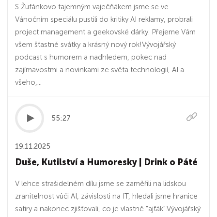
S Žufánkovo tajemným vaječňákem jsme se ve
Vánočním speciálu pustili do kritiky AI reklamy, probrali
project management a geekovské dárky. Přejeme Vám
všem šťastné svátky a krásný nový rok!Vývojářský
podcast s humorem a nadhledem, pokec nad
zajímavostmi a novinkami ze světa technologií, AI a
všeho,...
55:27
19.11.2025
Duše, Kutilství a Humoresky | Drink o Páté
V lehce strašidelném dílu jsme se zaměřili na lidskou
zranitelnost vůči AI, závislosti na IT, hledali jsme hranice
satiry a nakonec zjišťovali, co je vlastně "ajťák".Vývojářský