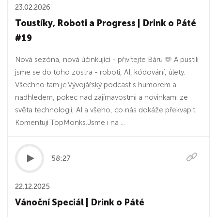
23.02.2026
Toustíky, Roboti a Progress | Drink o Páté
#19
Nová sezóna, nová účinkující - přivítejte Báru 🫶 A pustili
jsme se do toho zostra - roboti, AI, kódování, úlety.
Všechno tam je.Vývojářský podcast s humorem a
nadhledem, pokec nad zajímavostmi a novinkami ze
světa technologií, AI a všeho, co nás dokáže překvapit.
Komentují TopMonks.Jsme i na ⁠⁠⁠⁠⁠⁠⁠...
58:27
22.12.2025
Vánoční Speciál | Drink o Páté