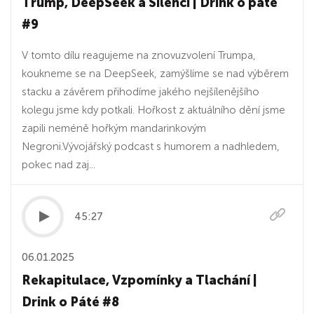
Trump, DeepSeek a Šílenci | Drink o páté
#9
V tomto dílu reagujeme na znovuzvolení Trumpa,
koukneme se na DeepSeek, zamýšlíme se nad výběrem
stacku a závěrem přihodíme jakého nejšílenějšího
kolegu jsme kdy potkali. Hořkost z aktuálního dění jsme
zapili neméně hořkým mandarinkovým
Negroni.Vývojářský podcast s humorem a nadhledem,
pokec nad zaj...
45:27
06.01.2025
Rekapitulace, Vzpomínky a Tlachání |
Drink o Páté #8