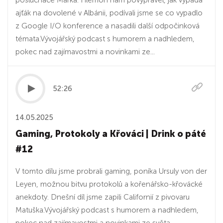
posluchače Marka. Filemon nám povyprávěl, jak vypadá
ajťák na dovolené v Albánii, podívali jsme se co vypadlo
z Google I/O konference a nasadili další odpočinková
témata.Vývojářský podcast s humorem a nadhledem,
pokec nad zajímavostmi a novinkami ze...
52:26
14.05.2025
Gaming, Protokoly a Křováci | Drink o páté
#12
V tomto dílu jsme probrali gaming, poníka Ursuly von der
Leyen, možnou bitvu protokolů a kořenářsko-křovácké
anekdoty. Dnešní díl jsme zapili Californií z pivovaru
Matuška.Vývojářský podcast s humorem a nadhledem,