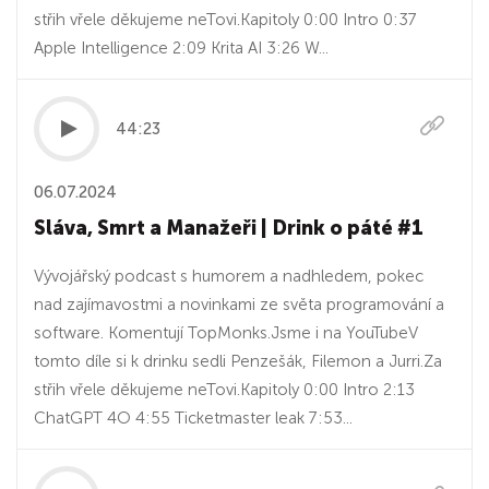
střih vřele děkujeme neTovi.Kapitoly 0:00 Intro 0:37
Apple Intelligence 2:09 Krita AI 3:26 W...
44:23
06.07.2024
Sláva, Smrt a Manažeři | Drink o páté #1
Vývojářský podcast s humorem a nadhledem, pokec
nad zajímavostmi a novinkami ze světa programování a
software. Komentují TopMonks.⁠Jsme i na YouTubeV
tomto díle si k drinku sedli Penzešák, Filemon a Jurri.Za
střih vřele děkujeme neTovi.Kapitoly 0:00 Intro 2:13
ChatGPT 4O 4:55 Ticketmaster leak 7:53...