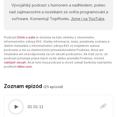
Vývojářský podcast s humorem a nadhledem, pokec
nad zajímavostmi a novinkami ze světa programování a
software. Komentují TopMonks.
⁠Jsme i na YouTube
.
Podcast
Drink o páté
je vložený na túto stránku z otvoreného
informačného zdroja RSS. Všetky informácie, texty, predmety ochrany a
ďalšie metadáta z informačného zdroja RSS sú majetkom autora
podcastu a nie sú vlastníctvom prevádzkovateľa Podmaz, ktorý ani
nevytvára ani nezodpovedá za ich obsah podcastov. Ak máš za to, že
podcast porušuje práva iných osôb alebo pravidlá Podmaz, môžeš
nahlásiť obsah
. Ak je toto tvoj podcast a chceš získať kontrolu nad týmto
profilom
klikni sem
.
Zoznam epizód
(25 epizód)
01:01:11