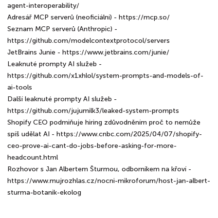
agent-interoperability/
Adresář MCP serverů (neoficiální) - https://mcp.so/
Seznam MCP serverů (Anthropic) -
https://github.com/modelcontextprotocol/servers
JetBrains Junie - https://www.jetbrains.com/junie/
Leaknuté prompty AI služeb -
https://github.com/x1xhlol/system-prompts-and-models-of-
ai-tools
Další leaknuté prompty AI služeb -
https://github.com/jujumilk3/leaked-system-prompts
Shopify CEO podmiňuje hiring zdůvodněním proč to nemůže
spíš udělat AI - https://www.cnbc.com/2025/04/07/shopify-
ceo-prove-ai-cant-do-jobs-before-asking-for-more-
headcount.html
Rozhovor s Jan Albertem Šturmou, odborníkem na křoví -
https://www.mujrozhlas.cz/nocni-mikroforum/host-jan-albert-
sturma-botanik-ekolog