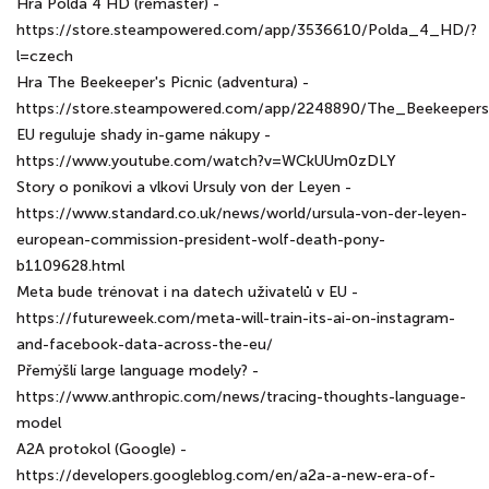
Hra Polda 4 HD (remaster) -
https://store.steampowered.com/app/3536610/Polda_4_HD/?
l=czech
Hra The Beekeeper's Picnic (adventura) -
https://store.steampowered.com/app/2248890/The_Beekeepers
EU reguluje shady in-game nákupy -
https://www.youtube.com/watch?v=WCkUUm0zDLY
Story o poníkovi a vlkovi Ursuly von der Leyen -
https://www.standard.co.uk/news/world/ursula-von-der-leyen-
european-commission-president-wolf-death-pony-
b1109628.html
Meta bude trénovat i na datech uživatelů v EU -
https://futureweek.com/meta-will-train-its-ai-on-instagram-
and-facebook-data-across-the-eu/
Přemýšlí large language modely? -
https://www.anthropic.com/news/tracing-thoughts-language-
model
A2A protokol (Google) -
https://developers.googleblog.com/en/a2a-a-new-era-of-