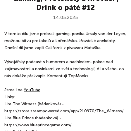
Drink o páté #12
14.05.2025
V tomto dílu jsme probrali gaming, poníka Ursuly von der Leyen,
možnou bitvu protokolů a kořenářsko-křovácké anekdoty.
Dnešní díl jsme zapili Californií z pivovaru Matuška.
Vývojářský podcast s humorem a nadhledem, pokec nad
zajímavostmi a novinkami ze světa technologií, AI a všeho, co
nás dokáže překvapit. Komentují TopMonks.
Jsme i na
⁠⁠⁠YouTube⁠⁠⁠⁠
.
Linky:
Hra The Witness (hádanková) -
https://store.steampowered.com/app/210970/The_Witness/
Hra Blue Prince (hádanková) -
https://www.blueprincegame.com/