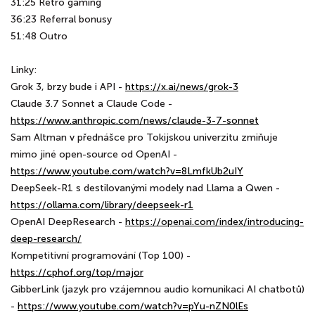
31:25 Retro gaming
36:23 Referral bonusy
51:48 Outro
Linky:
Grok 3, brzy bude i API -
https://x.ai/news/grok-3
Claude 3.7 Sonnet a Claude Code -
https://www.anthropic.com/news/claude-3-7-sonnet
Sam Altman v přednášce pro Tokijskou univerzitu zmiňuje
mimo jiné open-source od OpenAI -
https://www.youtube.com/watch?v=8LmfkUb2uIY
DeepSeek-R1 s destilovanými modely nad Llama a Qwen -
https://ollama.com/library/deepseek-r1
OpenAI DeepResearch -
https://openai.com/index/introducing-
deep-research/
Kompetitivní programování (Top 100) -
https://cphof.org/top/major
GibberLink (jazyk pro vzájemnou audio komunikaci AI chatbotů)
-
https://www.youtube.com/watch?v=pYu-nZN0lEs