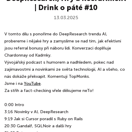
| Drink o páté #10
13.03.2025
V tomto dílu s ponoříme do DeepResearch trendu AI,
probereme i nějaké hry a zamyslíme se nad tím, jak efektivní
jsou referral bonusy při náboru lidí. Konverzaci doplňuje
Chardonnay od Kadrnky.
Vývojářský podcast s humorem a nadhledem, pokec nad
zajímavostmi a novinkami ze světa technologií, AI a všeho, co
nás dokáže překvapit. Komentují TopMonks.
Jsme i na
⁠YouTube⁠⁠
.
Za střih a fact-checking vřele děkujeme neTo!
0:00 Intro
3:16 Novinky v AI, DeepResearch
9:19 Jak si Cursor poradil s Ruby on Rails
20:30 Gandalf, SQLNoir a další hry