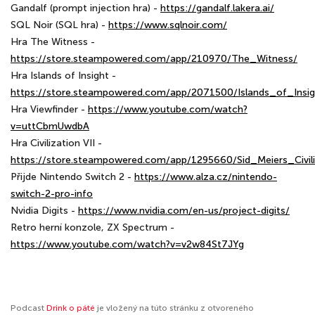
Gandalf (prompt injection hra) -
https://gandalf.lakera.ai/
SQL Noir (SQL hra) -
https://www.sqlnoir.com/
Hra The Witness -
https://store.steampowered.com/app/210970/The_Witness/
Hra Islands of Insight -
https://store.steampowered.com/app/2071500/Islands_of_Insig
Hra Viewfinder -
https://www.youtube.com/watch?
v=uttCbmUwdbA
Hra Civilization VII -
https://store.steampowered.com/app/1295660/Sid_Meiers_Civili
Přijde Nintendo Switch 2 -
https://www.alza.cz/nintendo-
switch-2-pro-info
Nvidia Digits -
https://www.nvidia.com/en-us/project-digits/
Retro herní konzole, ZX Spectrum -
https://www.youtube.com/watch?v=v2w84St7JYg
Podcast
Drink o páté
je vložený na túto stránku z otvoreného