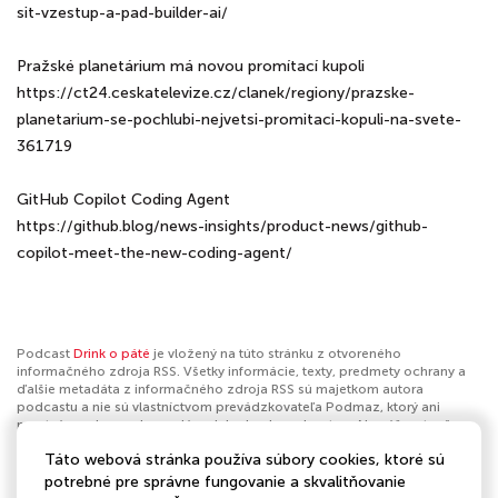
sit-vzestup-a-pad-builder-ai/
Pražské planetárium má novou promítací kupoli
https://ct24.ceskatelevize.cz/clanek/regiony/prazske-
planetarium-se-pochlubi-nejvetsi-promitaci-kopuli-na-svete-
361719
GitHub Copilot Coding Agent
https://github.blog/news-insights/product-news/github-
copilot-meet-the-new-coding-agent/
Podcast
Drink o páté
je vložený na túto stránku z otvoreného
informačného zdroja RSS. Všetky informácie, texty, predmety ochrany a
ďalšie metadáta z informačného zdroja RSS sú majetkom autora
podcastu a nie sú vlastníctvom prevádzkovateľa Podmaz, ktorý ani
nevytvára ani nezodpovedá za ich obsah podcastov. Ak máš za to, že
podcast porušuje práva iných osôb alebo pravidlá Podmaz, môžeš
Táto webová stránka používa súbory cookies, ktoré sú
nahlásiť obsah
. Ak je toto tvoj podcast a chceš získať kontrolu nad týmto
profilom
klikni sem
.
potrebné pre správne fungovanie a skvalitňovanie