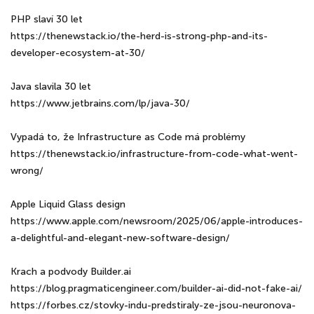
PHP slaví 30 let
https://thenewstack.io/the-herd-is-strong-php-and-its-
developer-ecosystem-at-30/
Java slavila 30 let
https://www.jetbrains.com/lp/java-30/
Vypadá to, že Infrastructure as Code má problémy
https://thenewstack.io/infrastructure-from-code-what-went-
wrong/
Apple Liquid Glass design
https://www.apple.com/newsroom/2025/06/apple-introduces-
a-delightful-and-elegant-new-software-design/
Krach a podvody Builder.ai
https://blog.pragmaticengineer.com/builder-ai-did-not-fake-ai/
https://forbes.cz/stovky-indu-predstiraly-ze-jsou-neuronova-