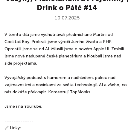
Drink o Páté #14
10.07.2025
V tomto dílu jsme vychutnávali předmíchané Martini od
Cocktail Boy. Probrali jsme výročí Jurriho života a PHP.
Oprostili jsme se od AI. Mluvili jsme o novém Apple UI. Zmínili
jsme nové nadupané české planetárium a hloubali jsme nad
side projektama.
Vývojářský podcast s humorem a nadhledem, pokec nad
zajímavostmi a novinkami ze světa technologií, AI a všeho, co
nás dokáže překvapit. Komentují TopMonks.
Jsme i na
⁠⁠⁠⁠⁠YouTube⁠⁠⁠⁠⁠⁠
.
----------------
🔗 Linky: