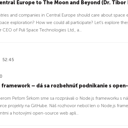
ntral Europe to The Moon and Beyond (Dr. Tibor 
ries and companies in Central Europe should care about space e
pace exploration? How we could all participate? Let's explore thes
 CEO of Puli Space Technologies Ltd., a...
52:45
20
s framework – dá sa rozbehnúť podnikanie s open-
erom Peťom Širkom sme sa rozprávali o Node.js frameworku s názv
ce projekty na GitHube. Náš rozhovor nebol len o Node.js framewor
mi a hotovými open-source web apli...