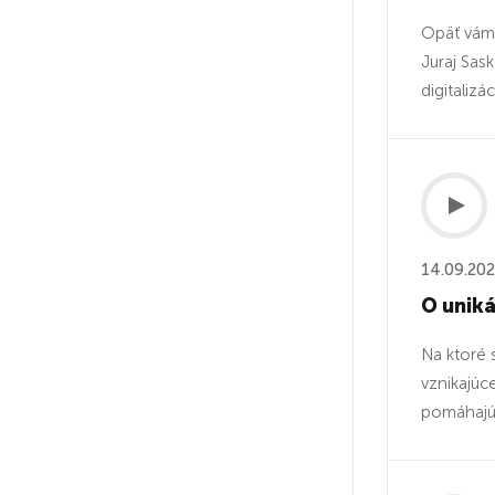
Opäť vám 
Juraj Sas
digitalizá
14.09.20
O uniká
Na ktoré 
vznikajúc
pomáhajú š