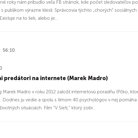
né roky nám pribudlo veľa FB stránok, kde počet sledovateľov počít
 s publikom výrazne klesli. Správcovia týchto „chorých" sociálnych 
xistuje na to liek, alebo je...
56:10
0
i predátori na internete (Marek Madro)
 Marek Madro v roku 2012 založil internetovú poradňu IPčko, ktor
. Dodnes ju vedie a spolu s tímom 40 psychológov v nej pomáha 
životných situáciách. Film "V Sieti," ktorý zobr...