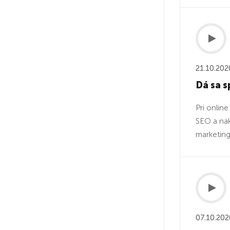
21.10.202
Dá sa s
Pri onlin
SEO a nak
marketing
07.10.202