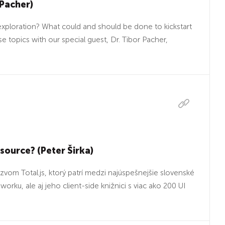
Pacher)
xploration? What could and should be done to kickstart
e topics with our special guest, Dr. Tibor Pacher,
source? (Peter Širka)
om Total.js, ktorý patrí medzi najúspešnejšie slovenské
ku, ale aj jeho client-side knižnici s viac ako 200 UI