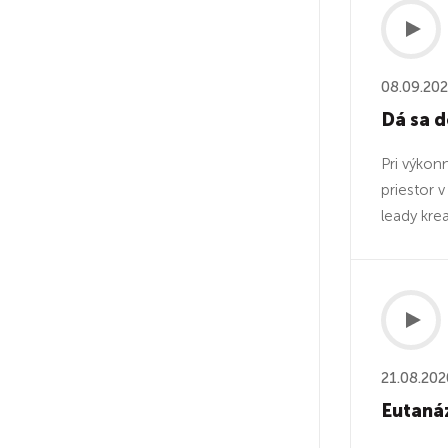
08.09.20
Dá sa 
Pri výko
priestor 
leady krea
21.08.202
Eutanáz