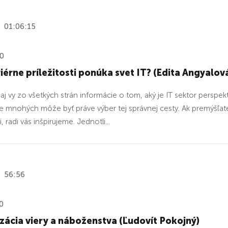
01:06:15
20
iérne príležitosti ponúka svet IT? (Edita Angyalov
aj vy zo všetkých strán informácie o tom, aký je IT sektor perspe
e mnohých môže byť práve výber tej správnej cesty. Ak premýšľate 
i, radi vás inšpirujeme. Jednotli...
56:56
0
izácia viery a náboženstva (Ľudovít Pokojný)