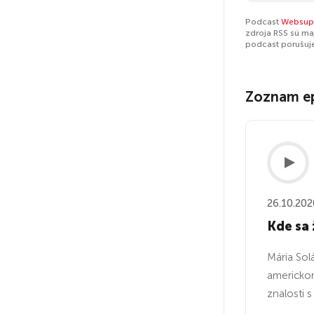
Podcast
Websup
zdroja RSS sú ma
podcast porušuj
Zoznam e
26.10.202
Kde sa 
Mária Sol
americkom
znalosti 