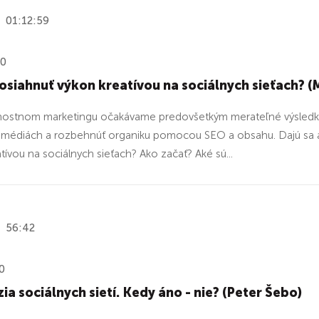
01:12:59
20
dosiahnuť výkon kreatívou na sociálnych sieťach? 
nnostnom marketingu očakávame predovšetkým merateľné výsledky
v médiách a rozbehnúť organiku pomocou SEO a obsahu. Dajú sa a
tívou na sociálnych sieťach? Ako začať? Aké sú...
56:42
0
ia sociálnych sietí. Kedy áno - nie? (Peter Šebo)