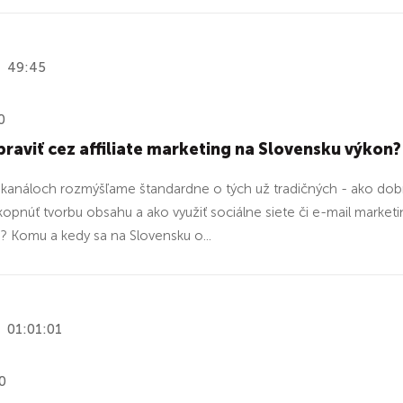
49:45
0
praviť cez affiliate marketing na Slovensku výkon?
e kanáloch rozmýšľame štandardne o tých už tradičných - ako dobr
opnúť tvorbu obsahu a ako využiť sociálne siete či e-mail marketing
? Komu a kedy sa na Slovensku o...
01:01:01
0