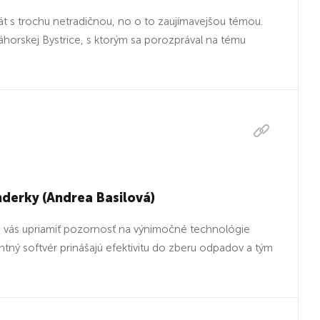
t s trochu netradičnou, no o to zaujímavejšou témou.
 Záhorskej Bystrice, s ktorým sa porozprával na tému
nderky (Andrea Basilová)
me vás upriamiť pozornosť na výnimočné technológie
ntný softvér prinášajú efektivitu do zberu odpadov a tým