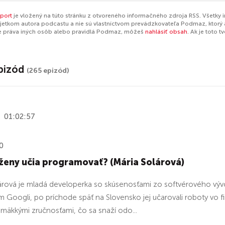
port
je vložený na túto stránku z otvoreného informačného zdroja RSS. Všetky 
jetkom autora podcastu a nie sú vlastníctvom prevádzkovateľa Podmaz, ktorý 
e práva iných osôb alebo pravidlá Podmaz, môžeš
nahlásiť obsah
. Ak je toto 
pizód
(265 epizód)
01:02:57
0
ženy učia programovať? (Mária Solárová)
árová je mladá developerka so skúsenosťami zo softvérového vývo
 Googli, po príchode späť na Slovensko jej učarovali roboty vo fi
s mäkkými zručnosťami, čo sa snaží odo...