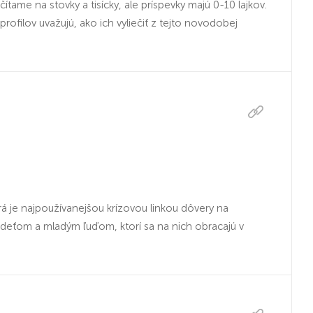
ame na stovky a tisícky, ale príspevky majú 0-10 lajkov.
profilov uvažujú, ako ich vyliečiť z tejto novodobej
á je najpoužívanejšou krízovou linkou dôvery na
deťom a mladým ľuďom, ktorí sa na nich obracajú v