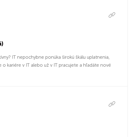
á)
ktívny? IT nepochybne ponúka širokú škálu uplatnenia,
o kariére v IT alebo už v IT pracujete a hľadáte nové