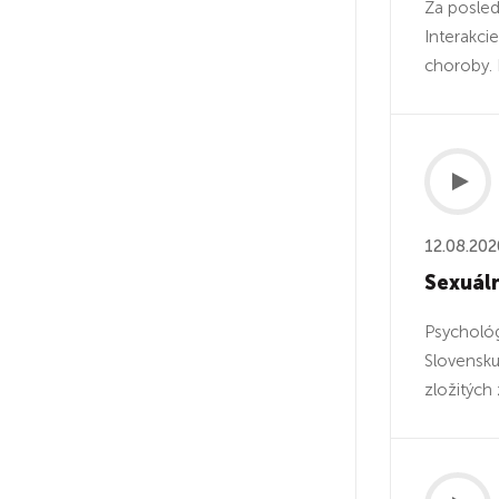
Za posled
Interakcie
choroby. E
12.08.202
Sexuáln
Psychológ
Slovensku
zložitých 