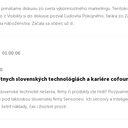
prinášame diskusiu zo sveta výkonnostného marketingu. Tentokrá
ko z Visibility si do diskusie pozval Ľudovíta Pokojného, farára zo
cia náboženstva. Začala sa vôbec už d...
01:00:06
20
tnych slovenských technológiách a kariére cofou
slovenské technické riešenia, firmy či produkty ste hrdí? Pozýva
e pod taktovkou slovenskej firmy Sensoneo. Ich senzory a intelige
etriť náklady, čas i životné prostr...