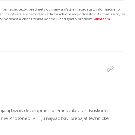
informácie, texty, predmety ochrany a ďalšie metadáta z informačného
ani nevytvára ani nezodpovedá za ich obsah podcastov. Ak máš za to, že
tvoj podcast a chceš získať kontrolu nad týmto profilom
klikni sem
.
ja aj biznis developmentu. Pracovala v londýnskom aj
rme Photoneo. V IT ju najviac baví prepájať technické