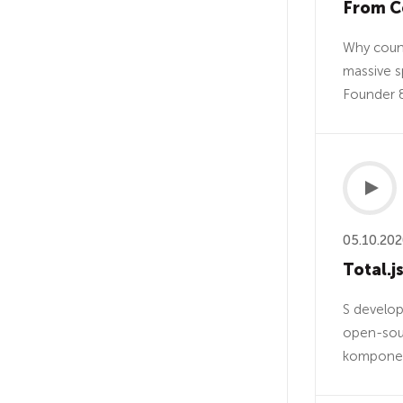
From Ce
Why count
massive s
Founder &
05.10.20
Total.j
S develop
open-sour
komponent