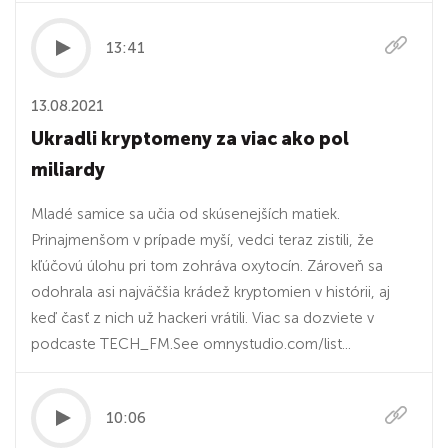
13:41
13.08.2021
Ukradli kryptomeny za viac ako pol
miliardy
Mladé samice sa učia od skúsenejších matiek.
Prinajmenšom v prípade myší, vedci teraz zistili, že
kľúčovú úlohu pri tom zohráva oxytocín. Zároveň sa
odohrala asi najväčšia krádež kryptomien v histórii, aj
keď časť z nich už hackeri vrátili. Viac sa dozviete v
podcaste TECH_FM.See omnystudio.com/list...
10:06