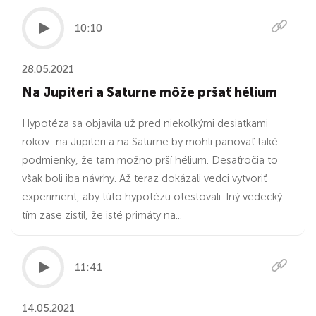
10:10
28.05.2021
Na Jupiteri a Saturne môže pršať hélium
Hypotéza sa objavila už pred niekoľkými desiatkami
rokov: na Jupiteri a na Saturne by mohli panovať také
podmienky, že tam možno prší hélium. Desaťročia to
však boli iba návrhy. Až teraz dokázali vedci vytvoriť
experiment, aby túto hypotézu otestovali. Iný vedecký
tím zase zistil, že isté primáty na...
11:41
14.05.2021