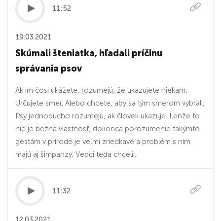
11:52
19.03.2021
Skúmali šteniatka, hľadali príčinu
správania psov
Ak im čosi ukážete, rozumejú, že ukazujete niekam.
Určujete smer. Alebo chcete, aby sa tým smerom vybrali.
Psy jednoducho rozumejú, ak človek ukazuje. Lenže to
nie je bežná vlastnosť, dokonca porozumenie takýmto
gestám v prírode je veľmi zriedkavé a problém s ním
majú aj šimpanzy. Vedci teda chceli...
11:32
12.03.2021