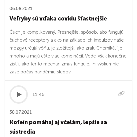
06.08.2021
Veľryby sú vďaka covidu šťastnejšie
Čuch je komplikovaný. Presnejšie, spôsob, ako fungujú
čuchové receptory a ako na základe ich impulzov naše
mozgy určujú vôňu, je zložitejší, ako zrak. Chemikálií je
mnoho a majú ešte viac kombinácií. Vedci však konečne
zistili, ako tento mechanizmus funguje. Iní výskumníci
zase počas pandémie sledov...
11:45
30.07.2021
Kofeín pomáhaj aj včelám, lepšie sa
sústredia