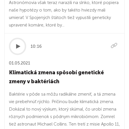
Astronómovia však teraz narazili na slnko, ktoré popiera
naše hypotézy o tom, ako by takéto hviezdy mali
umierať. V Spojených štátoch tiež vypustili geneticky
upravené komáre, ktoré by...
10:16
01.05.2021
Klimatická zmena spôsobí genetické
zmeny v baktériách
Baktérie v pôde sa môžu radikálne zmeniť, a tá zmena
vie prebehnúť rýchlo. Príčinou bude klimatická zmena.
Dokázal to nový výskum, ktorý skúmal, čo urobí zmena
rôznych podmienok s pôdnym mikrobiómom. Zomrel
tiež astronaut Michael Collins. Ten tretí z misie Apollo 11,