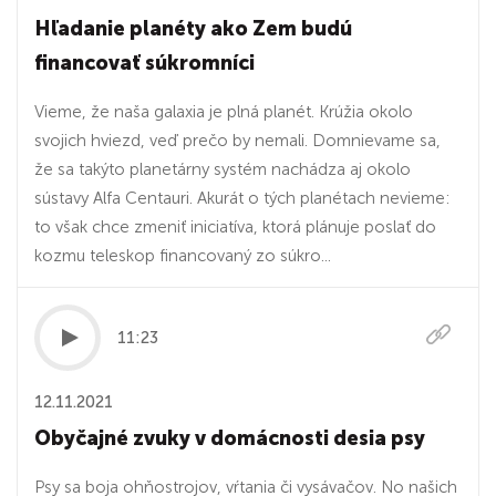
Hľadanie planéty ako Zem budú
financovať súkromníci
Vieme, že naša galaxia je plná planét. Krúžia okolo
svojich hviezd, veď prečo by nemali. Domnievame sa,
že sa takýto planetárny systém nachádza aj okolo
sústavy Alfa Centauri. Akurát o tých planétach nevieme:
to však chce zmeniť iniciatíva, ktorá plánuje poslať do
kozmu teleskop financovaný zo súkro...
11:23
12.11.2021
Obyčajné zvuky v domácnosti desia psy
Psy sa boja ohňostrojov, vŕtania či vysávačov. No našich