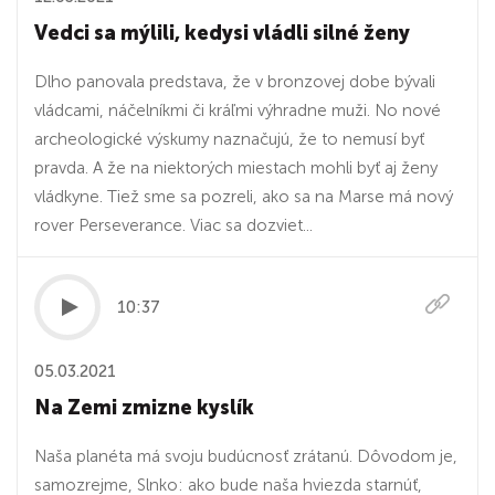
Vedci sa mýlili, kedysi vládli silné ženy
Dlho panovala predstava, že v bronzovej dobe bývali
vládcami, náčelníkmi či kráľmi výhradne muži. No nové
archeologické výskumy naznačujú, že to nemusí byť
pravda. A že na niektorých miestach mohli byť aj ženy
vládkyne. Tiež sme sa pozreli, ako sa na Marse má nový
rover Perseverance. Viac sa dozviet...
10:37
05.03.2021
Na Zemi zmizne kyslík
Naša planéta má svoju budúcnosť zrátanú. Dôvodom je,
samozrejme, Slnko: ako bude naša hviezda starnúť,