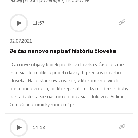
Nádej pri tom potrebuje aj Hubblov ve...
11:57
02.07.2021
Je čas nanovo napísať históriu človeka
Dva nové objavy lebiek predkov človeka v Číne a Izraeli
ešte viac komplikujú príbeh dávnych predkov nového
človeka. Naše staré uvažovanie, v ktorom sme videli
postupnú evolúciu, pri ktorej anatomicky moderné druhy
nahrádzali staršie naštrbuje čoraz viac dôkazov. Vidíme,
že naši anatomicky moderní pr...
14:18