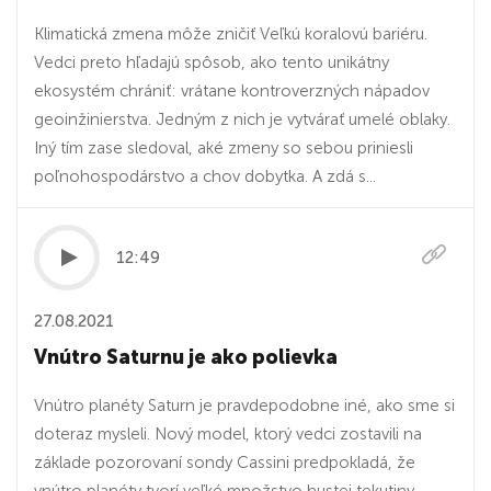
Klimatická zmena môže zničiť Veľkú koralovú bariéru.
Vedci preto hľadajú spôsob, ako tento unikátny
ekosystém chrániť: vrátane kontroverzných nápadov
geoinžinierstva. Jedným z nich je vytvárať umelé oblaky.
Iný tím zase sledoval, aké zmeny so sebou priniesli
poľnohospodárstvo a chov dobytka. A zdá s...
12:49
27.08.2021
Vnútro Saturnu je ako polievka
Vnútro planéty Saturn je pravdepodobne iné, ako sme si
doteraz mysleli. Nový model, ktorý vedci zostavili na
základe pozorovaní sondy Cassini predpokladá, že