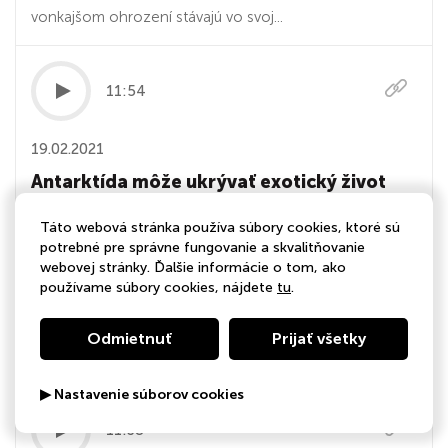
vonkajšom ohrození stávajú vo svoj...
11:54
19.02.2021
Antarktída môže ukrývať exotický život
Sú ich stovky a ukrývajú sa hlboko pod vrstvou ľadu.
Táto webová stránka používa súbory cookies, ktoré sú
potrebné pre správne fungovanie a skvalitňovanie
Podľadovcové jazerá v Antarktíde mohli byť izolovanými
webovej stránky. Ďalšie informácie o tom, ako
milióny rokov. Zaujímavé je preto sledovať, ako sa v nich
používame súbory cookies, nájdete
tu
.
darí životu. Už len preto, že nám to naznačuje, ako by
mohol vyzerať život inde vo vesmíre. Austrália a
Odmietnuť
Prijať všetky
Facebook tiež vedú spor o použ...
▶ Nastavenie súborov cookies
11:38