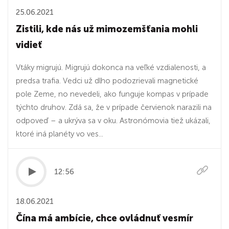
25.06.2021
Zistili, kde nás už mimozemšťania mohli
vidieť
Vtáky migrujú. Migrujú dokonca na veľké vzdialenosti, a
predsa trafia. Vedci už dlho podozrievali magnetické
pole Zeme, no nevedeli, ako funguje kompas v prípade
týchto druhov. Zdá sa, že v prípade červienok narazili na
odpoveď – a ukrýva sa v oku. Astronómovia tiež ukázali,
ktoré iná planéty vo ves...
12:56
18.06.2021
Čína má ambície, chce ovládnuť vesmír