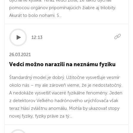
dýchanie kyslíka. Teraz vedci zistili, že takto dýchali
pomocou orgánov pripomínajúcich žiabre aj trilobity.
Akurát to bolo nohami. S...
12:13
26.03.2021
Vedci možno narazili na neznámu fyziku
Štandardný model je dobrý. Užitočne vysvetľuje vesmír
okolo nás – my ale zároveň vieme, že je nedostatočný.
A nedokáže vysvetliť viaceré fyzikálne fenomény. Jeden
z detektorov Veľkého hadrónového urýchľovača však
teraz hlási zvláštnu anomáliu. Mohla by ukazovať stopy
novej fyziky, fyziky práve za tý...