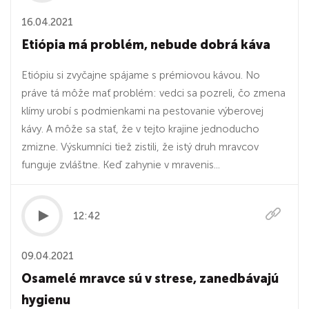
16.04.2021
Etiópia má problém, nebude dobrá káva
Etiópiu si zvyčajne spájame s prémiovou kávou. No
práve tá môže mať problém: vedci sa pozreli, čo zmena
klímy urobí s podmienkami na pestovanie výberovej
kávy. A môže sa stať, že v tejto krajine jednoducho
zmizne. Výskumníci tiež zistili, že istý druh mravcov
funguje zvláštne. Keď zahynie v mravenis...
12:42
09.04.2021
Osamelé mravce sú v strese, zanedbávajú
hygienu