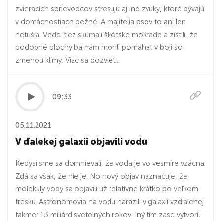
zvieracích sprievodcov stresujú aj iné zvuky, ktoré bývajú
v domácnostiach bežné. A majitelia psov to ani len
netušia. Vedci tiež skúmali škótske mokrade a zistili, že
podobné plochy ba nám mohli pomáhať v boji so
zmenou klímy. Viac sa dozviet...
09:33
05.11.2021
V ďalekej galaxii objavili vodu
Kedysi sme sa domnievali, že voda je vo vesmíre vzácna.
Zdá sa však, že nie je. No nový objav naznačuje, že
molekuly vody sa objavili už relatívne krátko po veľkom
tresku. Astronómovia na vodu narazili v galaxii vzdialenej
takmer 13 miliárd svetelných rokov. Iný tím zase vytvoril