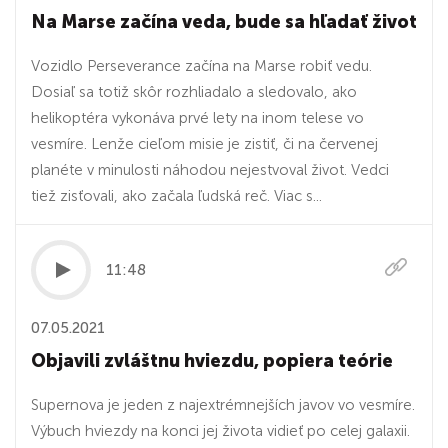
Na Marse začína veda, bude sa hľadať život
Vozidlo Perseverance začína na Marse robiť vedu.
Dosiaľ sa totiž skôr rozhliadalo a sledovalo, ako
helikoptéra vykonáva prvé lety na inom telese vo
vesmíre. Lenže cieľom misie je zistiť, či na červenej
planéte v minulosti náhodou nejestvoval život. Vedci
tiež zisťovali, ako začala ľudská reč. Viac s...
11:48
07.05.2021
Objavili zvláštnu hviezdu, popiera teórie
Supernova je jeden z najextrémnejších javov vo vesmíre.
Výbuch hviezdy na konci jej života vidieť po celej galaxii.