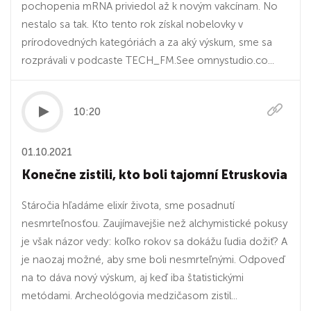
pochopenia mRNA priviedol až k novým vakcínam. No
nestalo sa tak. Kto tento rok získal nobelovky v
prírodovedných kategóriách a za aký výskum, sme sa
rozprávali v podcaste TECH_FM.See omnystudio.co...
10:20
01.10.2021
Konečne zistili, kto boli tajomní Etruskovia
Stáročia hľadáme elixír života, sme posadnutí
nesmrteľnosťou. Zaujímavejšie než alchymistické pokusy
je však názor vedy: koľko rokov sa dokážu ľudia dožiť? A
je naozaj možné, aby sme boli nesmrteľnými. Odpoveď
na to dáva nový výskum, aj keď iba štatistickými
metódami. Archeológovia medzičasom zistil...