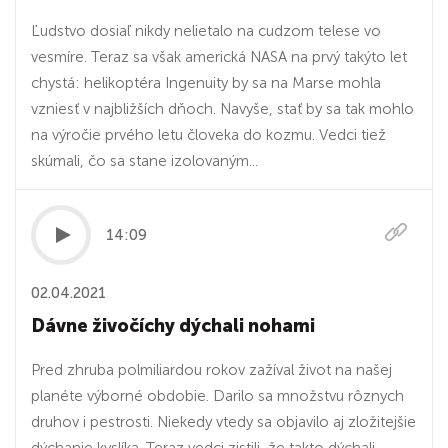
Ľudstvo dosiaľ nikdy nelietalo na cudzom telese vo
vesmíre. Teraz sa však americká NASA na prvý takýto let
chystá: helikoptéra Ingenuity by sa na Marse mohla
vzniesť v najbližších dňoch. Navyše, stať by sa tak mohlo
na výročie prvého letu človeka do kozmu. Vedci tiež
skúmali, čo sa stane izolovaným...
14:09
02.04.2021
Dávne živočíchy dýchali nohami
Pred zhruba polmiliardou rokov zažíval život na našej
planéte výborné obdobie. Darilo sa množstvu rôznych
druhov i pestrosti. Niekedy vtedy sa objavilo aj zložitejšie