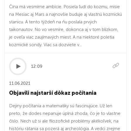
Čína má vesmírne ambície. Posiela ľudí do kozmu, misie
na Mesiac aj Mars a najnovšie buduje aj vlastnú kozmickú
stanicu. A tento týždeň na ňu poslala prvých
taikonautov. No vo vesmíre, dokonca aj v tom blízkom,
je oveľa viac zaujímavých miest. A na niektoré poletia
kozmické sondy. Viac sa dozviete v...
12:09
11.06.2021
Objavili najstarší dôkaz počítania
Dejiny počítania a matematiky sú fascinujúce. Už len
preto, že dodes nepanuje úplná zhoda, čo je to vlastne
číslo. Nech už si ale filozofické problémy akékoľvek, na
históriu rátania sa pozerá aj archeológia. A vedci zrejme