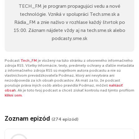
TECH_FM je program propagujúci vedu a nové
technológie. Vzniká v spolupráci Tech.sme.sk a
Rádia_FM a znie naživo v rozhlase každý štvrtok po
15:00. Záznam nájdete vždy aj na tech.sme.sk alebo
podcasty.sme.sk
Podcast
Tech_FM
je vložený na túto stránku z otvoreného informačného
zdroja RSS. Všetky informácie, texty, predmety ochrany a ďalšie metadáta
z informačného zdroja RSS sú majetkom autora podcastu a nie sú
vlastníctvom prevádzkovateľa Podmaz, ktorý ani nevytvára ani
nezodpovedá za ich obsah podcastov. Ak máš za to, že podcast
porušuje práva iných osôb alebo pravidlá Podmaz, môžeš
nahlásiť
obsah
. Ak je toto tvoj podcast a chceš získať kontrolu nad týmto profilom
klikni sem
.
Zoznam epizód
(274 epizód)