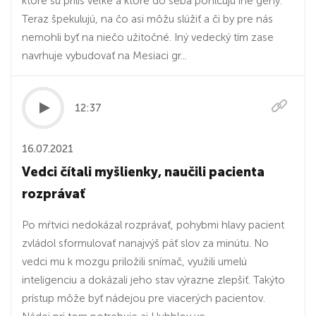
ktoré sú príliš veľké a ktoré do seba pohlcujú iné gény.
Teraz špekulujú, na čo asi môžu slúžiť a či by pre nás
nemohli byť na niečo užitočné. Iný vedecký tím zase
navrhuje vybudovať na Mesiaci gr...
12:37
16.07.2021
Vedci čítali myšlienky, naučili pacienta
rozprávať
Po mŕtvici nedokázal rozprávať, pohybmi hlavy pacient
zvládol sformulovať nanajvýš päť slov za minútu. No
vedci mu k mozgu priložili snímač, využili umelú
inteligenciu a dokázali jeho stav výrazne zlepšiť. Takýto
prístup môže byť nádejou pre viacerých pacientov.