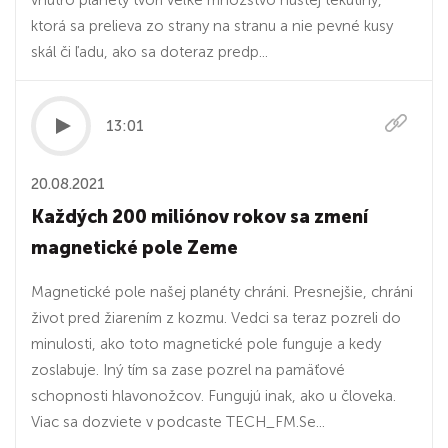
vnútro planéty tvorí veľké množstvo hustej tekutiny,
ktorá sa prelieva zo strany na stranu a nie pevné kusy
skál či ľadu, ako sa doteraz predp...
13:01
20.08.2021
Každých 200 miliónov rokov sa zmení
magnetické pole Zeme
Magnetické pole našej planéty chráni. Presnejšie, chráni
život pred žiarením z kozmu. Vedci sa teraz pozreli do
minulosti, ako toto magnetické pole funguje a kedy
zoslabuje. Iný tím sa zase pozrel na pamäťové
schopnosti hlavonožcov. Fungujú inak, ako u človeka.
Viac sa dozviete v podcaste TECH_FM.Se...