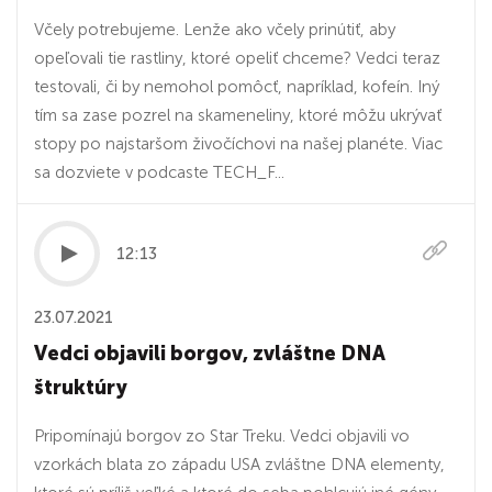
Včely potrebujeme. Lenže ako včely prinútiť, aby
opeľovali tie rastliny, ktoré opeliť chceme? Vedci teraz
testovali, či by nemohol pomôcť, napríklad, kofeín. Iný
tím sa zase pozrel na skameneliny, ktoré môžu ukrývať
stopy po najstaršom živočíchovi na našej planéte. Viac
sa dozviete v podcaste TECH_F...
12:13
23.07.2021
Vedci objavili borgov, zvláštne DNA
štruktúry
Pripomínajú borgov zo Star Treku. Vedci objavili vo
vzorkách blata zo západu USA zvláštne DNA elementy,