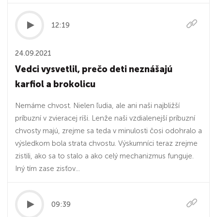
12:19
24.09.2021
Vedci vysvetlil, prečo deti neznášajú
karfiol a brokolicu
Nemáme chvost. Nielen ľudia, ale ani naši najbližší
príbuzní v zvieracej ríši. Lenže naši vzdialenejší príbuzní
chvosty majú, zrejme sa teda v minulosti čosi odohralo a
výsledkom bola strata chvostu. Výskumníci teraz zrejme
zistili, ako sa to stalo a ako celý mechanizmus funguje.
Iný tím zase zisťov...
09:39