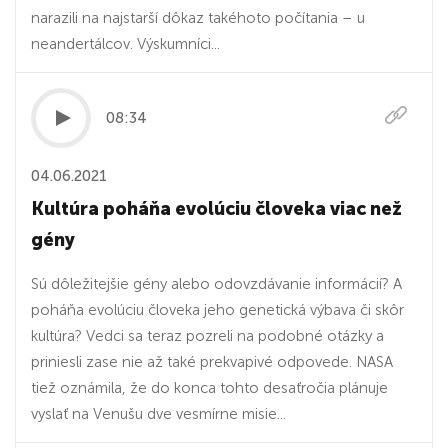
narazili na najstarší dôkaz takéhoto počítania – u
neandertálcov. Výskumníci...
08:34
04.06.2021
Kultúra poháňa evolúciu človeka viac než
gény
Sú dôležitejšie gény alebo odovzdávanie informácií? A
poháňa evolúciu človeka jeho genetická výbava či skôr
kultúra? Vedci sa teraz pozreli na podobné otázky a
priniesli zase nie až také prekvapivé odpovede. NASA
tiež oznámila, že do konca tohto desaťročia plánuje
vyslať na Venušu dve vesmírne misie...