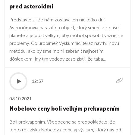
pred asteroidmi
Predstavte si, že nám zostáva len niekoľko dní.
Astronómovia narazili na objekt, ktorý smeruje k našej
planéte a je dosť veľkým, aby mohol spôsobiť vážnejšie
problémy. Čo urobíme? Výskumníci teraz navrhli novú
metódu, ako by sme mohli zabrániť najhorším
dôsledkom. Iný tím vedcov zase zistil, že taba...
12:57
08.10.2021
Nobelove ceny boli veľkým prekvapením
Boli prekvapením. Všeobecne sa predpokladalo, že
tento rok získa Nobelovu cenu aj výskum, ktorý nás od