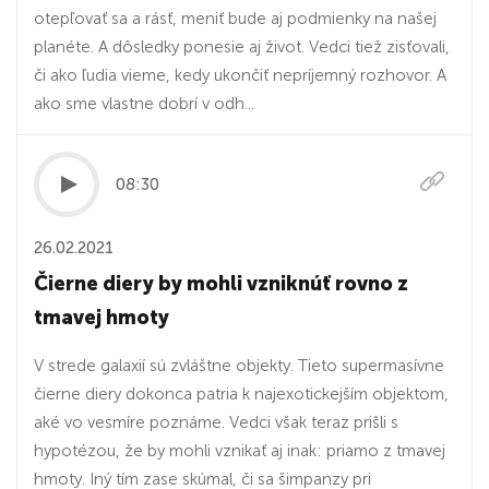
otepľovať sa a rásť, meniť bude aj podmienky na našej
planéte. A dôsledky ponesie aj život. Vedci tiež zisťovali,
či ako ľudia vieme, kedy ukončiť nepríjemný rozhovor. A
ako sme vlastne dobrí v odh...
08:30
26.02.2021
Čierne diery by mohli vzniknúť rovno z
tmavej hmoty
V strede galaxií sú zvláštne objekty. Tieto supermasívne
čierne diery dokonca patria k najexotickejším objektom,
aké vo vesmíre poznáme. Vedci však teraz prišli s
hypotézou, že by mohli vznikať aj inak: priamo z tmavej
hmoty. Iný tím zase skúmal, či sa šimpanzy pri