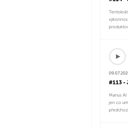
Tentokrát
výkonnost
produktová
09.07.20
#113 - 
Manus AI 
jen co um
předchozí