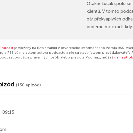
Otakar Lucák spolu se
klientů. V tomto podca
pár překvapivých odha
budeme moc rádi, když 
 Podcast
je vložený na túto stránku z otvoreného informačného zdroja RSS. Všet
oja RSS sú majetkom autora podcastu a nie sú vlastníctvom prevádzkovateľa 
 podcast porušuje práva iných osôb alebo pravidlá Podmaz, môžeš
nahlásiť o
pizód
(130 epizód)
09:15
ňom