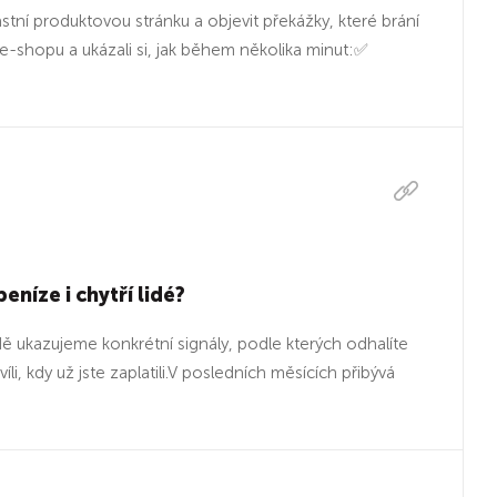
stní produktovou stránku a objevit překážky, které brání
-shopu a ukázali si, jak během několika minut:✅
níze i chytří lidé?
ě ukazujeme konkrétní signály, podle kterých odhalíte
i, kdy už jste zaplatili.V posledních měsících přibývá