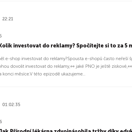
22:21
6
Kolik investovat do reklamy? Spočítejte si to za 5
měl e-shop investovat do reklamy?Spousta e-shopů často neřeší šp
ohou dovolit investovat do reklamy,👀 jaké PNO je ještě ziskové,👀 
a konci měsíce.V této epizodě ukazujeme...
01:02:35
6
Jak Přírodní lékárna zdvojnásobila tržby díky edu