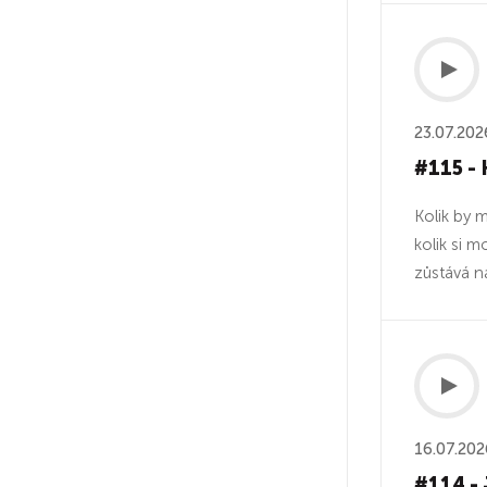
23.07.202
#115 - 
Kolik by 
kolik si m
zůstává n
16.07.202
#114 - 