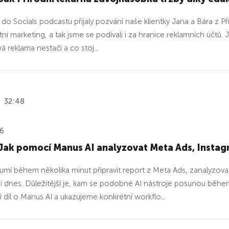
 do Socials podcastu přijaly pozvání naše klientky Jana a Bára z 
ní marketing, a tak jsme se podívali i za hranice reklamních účtů. 
 reklama nestačí a co stoj...
32:48
26
Jak pomocí Manus AI analyzovat Meta Ads, Instag
umí během několika minut připravit report z Meta Ads, zanalyzova
í dnes. Důležitější je, kam se podobné AI nástroje posunou běhe
 díl o Manus AI a ukazujeme konkrétní workflo...