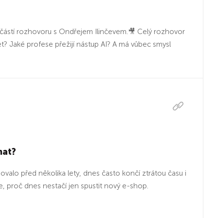
 částí rozhovoru s Ondřejem Ilinčevem.🎥 Celý rozhovor
 Jaké profese přežijí nástup AI? A má vůbec smysl
nat?
lo před několika lety, dnes často končí ztrátou času i
, proč dnes nestačí jen spustit nový e-shop.