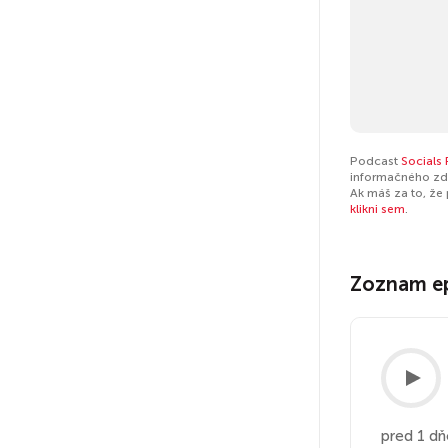
Podcast
Socials
informačného zdr
Ak máš za to, že
klikni sem
.
Zoznam e
pred 1 d