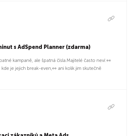
 minut s AdSpend Planner (zdarma)
atné kampaně, ale špatná čísla.Majitelé často neví:👀
kde je jejich break-even,👀 ani kolik jim skutečně
kaci zákazníků a Meta Ads