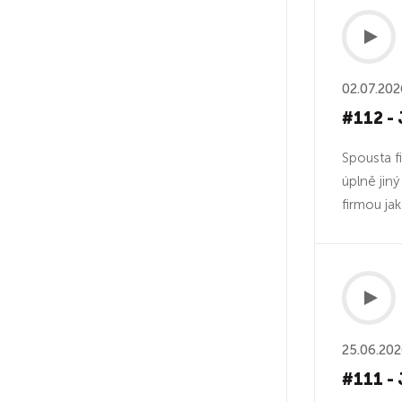
02.07.202
#112 - 
Spousta f
úplně jin
firmou jak
25.06.20
#111 -