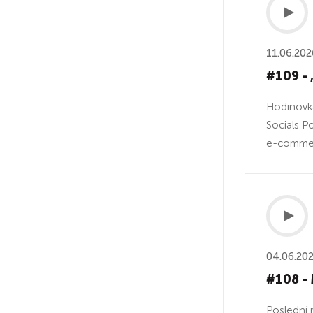
11.06.202
#109 - „
Hodinovka
Socials P
e-commerc
04.06.20
#108 - 
Poslední 