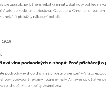
existuje způsob, jak během několika minut získat nový pohled na vla
?V této epizodě jsme otestovali Claude pro Chrome na reálném e
vat největší překážky nákupu✅ odhalit...
19:18
26
Nová vlna podvodných e-shopů: Proč přicházejí o pe
te podvodný e-shop dřív, než přijdete o peníze? 👀V této epizod
shopy, podvodné reklamy i scam e-maily. A hlavně co dělat ve chvíl
h e-shopů, které kopírují známé zna...