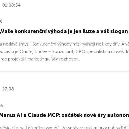
01:08:54
6
Vaše konkurenční výhoda je jen iluze a váš slogan
 nedává smysl. Konkurenční výhody mizí rychleji než kdy dřív. A v
odcastu je Ondřej Ilinčev – konzultant, CRO specialista a člově
e projektů i marketingu. 🚀V rozhovor...
27:08
26
Manus AI a Claude MCP: začátek nové éry autono
měsíce to na LinkedInu vypadá, že správce reklam brzy nahradí AI