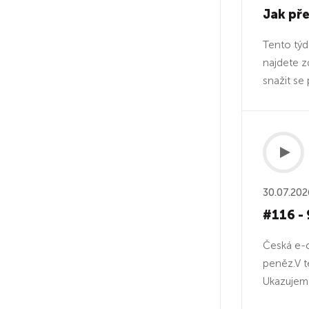
Jak pře
Tento týd
najdete z
snažit se 
30.07.202
#116 - 
Česká e-c
peněz.V t
Ukazujeme,