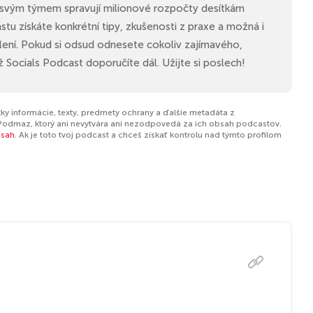
 svým týmem spravují milionové rozpočty desítkám
stu získáte konkrétní tipy, zkušenosti z praxe a možná i
lení. Pokud si odsud odnesete cokoliv zajímavého,
Socials Podcast doporučíte dál. Užijte si poslech!
ky informácie, texty, predmety ochrany a ďalšie metadáta z
Podmaz, ktorý ani nevytvára ani nezodpovedá za ich obsah podcastov.
bsah
. Ak je toto tvoj podcast a chceš získať kontrolu nad týmto profilom