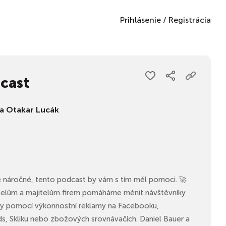
Prihlásenie
/
Registrácia
dcast
 a Otakar Lucák
je náročné, tento podcast by vám s tím měl pomoci. 🚀
telům a majitelům firem pomáháme měnit návštěvníky
íky pomocí výkonnostní reklamy na Facebooku,
s, Skliku nebo zbožových srovnávačích. Daniel Bauer a