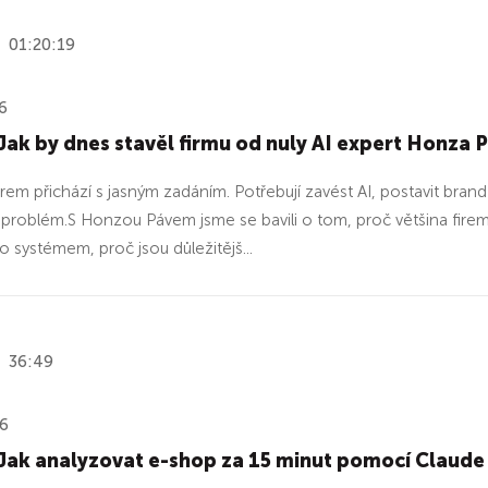
01:20:19
6
Jak by dnes stavěl firmu od nuly AI expert Honza 
irem přichází s jasným zadáním. Potřebují zavést AI, postavit brand
ý problém.S Honzou Pávem jsme se bavili o tom, proč většina firem 
o systémem, proč jsou důležitějš...
36:49
26
 Jak analyzovat e-shop za 15 minut pomocí Claud