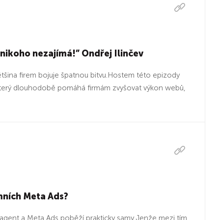
 nikoho nezajímá!” Ondřej Ilinčev
ětšina firem bojuje špatnou bitvu.Hostem této epizody
k, který dlouhodobě pomáhá firmám zvyšovat výkon webů,
mních Meta Ads?
 agent a Meta Ads poběží prakticky samy.Jenže mezi tím,