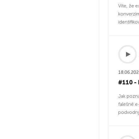
Víte, že 
konverzím
identifiko
18.06.20
#110 - 
Jak pozná
falešné e-
podvodnýc