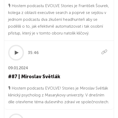
🎙 Hostem podcastu EVOLVE Stories je František Šourek,
kolega z oblasti executive search a poprvé se sejdou v
jednom podcastu dva zkušení headhunteři aby se
podělili o to, jak efektivně automatizovat i tak osobní
přístup, který je v tomto oboru natolik klíčový.
35:46
09.01.2024
#87 | Miroslav Světlák
🎙 Hostem podcastu EVOLVE! Stories je Miroslav Světlák
klinický psycholog z Masarykovy univerzity. V dnešním
díle otevřeme téma duševního zdraví ve společnostech.