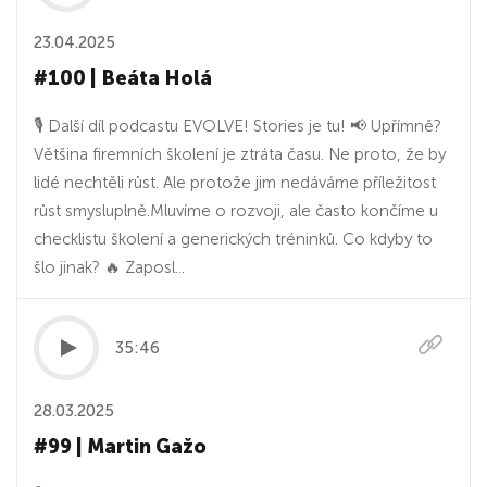
23.04.2025
#100 | Beáta Holá
🎙️ Další díl podcastu EVOLVE! Stories je tu! 📢 Upřímně?
Většina firemních školení je ztráta času. Ne proto, že by
lidé nechtěli růst. Ale protože jim nedáváme příležitost
růst smysluplně.Mluvíme o rozvoji, ale často končíme u
checklistu školení a generických tréninků. Co kdyby to
šlo jinak? 🔥 Zaposl...
35:46
28.03.2025
#99 | Martin Gažo