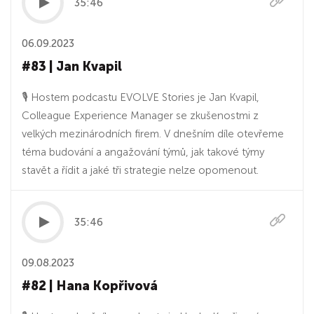
35:46
06.09.2023
#83 | Jan Kvapil
🎙 Hostem podcastu EVOLVE Stories je Jan Kvapil,
Colleague Experience Manager se zkušenostmi z
velkých mezinárodních firem. V dnešním díle otevřeme
téma budování a angažování týmů, jak takové týmy
stavět a řídit a jaké tři strategie nelze opomenout.
35:46
09.08.2023
#82 | Hana Kopřivová