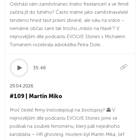
Odchází vám zaměstnanec (nebo freelancer) a ve firmě
začíná jít do tuhého? Často máme jako zaměstnavatelé
tendenci hned tasit právní zbraně, ale ruku na srdce –
nemáme občas sami tak trochu „máslo na hlavě“? V
nejnovějším díle podcastu EVOLVE Stories s Michalem
Tomanem rozebrala advokátka Petra Dole...
35:46
29.04.2026
#109 | Martin Miko
Proč české firmy (ne)odepisují na životopisy? 👻 V
nejnovějším díle podcastu EVOLVE Stories jsme se
podívali na zoubek fenoménu, který pálí nejednoho
kandidáta – HR ghosting. Hostem byl Martin Mika, šéf