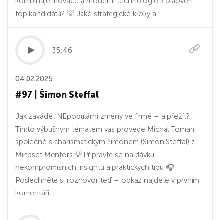
kombinuje inovace a moderní technologie k oslovení
top kandidátů? 💡 Jaké strategické kroky a...
35:46
04.02.2025
#97 | Šimon Steffal
Jak zavádět NEpopulární změny ve firmě – a přežít?
Tímto výbušným tématem vás provede Michal Toman
společně s charismatickým Šimonem (Šimon Steffal) z
Mindset Mentors.💡 Připravte se na dávku
nekompromisních insightů a praktických tipů!🎧
Poslechněte si rozhovor teď – odkaz najdete v prvním
komentáři....