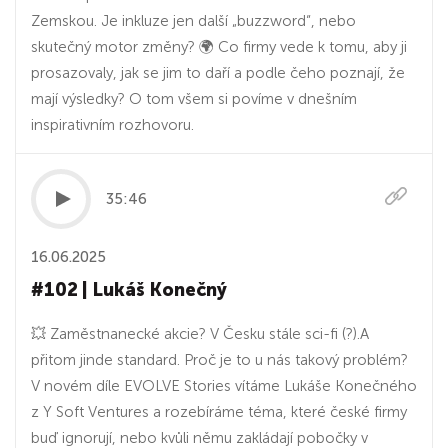
Zemskou. Je inkluze jen další „buzzword“, nebo
skutečný motor změny? 🌍 Co firmy vede k tomu, aby ji
prosazovaly, jak se jim to daří a podle čeho poznají, že
mají výsledky? O tom všem si povíme v dnešním
inspirativním rozhovoru.
35:46
16.06.2025
#102 | Lukáš Konečný
💥 Zaměstnanecké akcie? V Česku stále sci-fi (?).A
přitom jinde standard. Proč je to u nás takový problém?
V novém díle EVOLVE Stories vítáme Lukáše Konečného
z Y Soft Ventures a rozebíráme téma, které české firmy
buď ignorují, nebo kvůli němu zakládají pobočky v