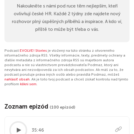
Nakoukněte s námi pod ruce těm nejlepším, kteří
ovlivňují české HR. Každé 2 týdny zde najdete nový
rozhovor plný úspěšných příběhů a inspirace. A kdo ví,
příště to může být třeba o vás.
Podcast
EVOLVE! Stories
je vložený na túto stránku z otvoreného
informačného zdroja RSS. Všetky informácie, texty, predmety ochrany a
ďalšie metadáta z informačného zdroja RSS sú majetkom autora
podcastu a nie sú vlastníctvom prevádzkovateľa Podmaz, ktorý ani
nevytvára ani nezodpovedá za ich obsah podcastov. Ak máš za to, že
podcast porušuje práva iných osôb alebo pravidlá Podmaz, môžeš
nahlásiť obsah
. Ak je toto tvoj podcast a chceš získať kontrolu nad týmto
profilom
klikni sem
.
Zoznam epizód
(100 epizód)
35:46