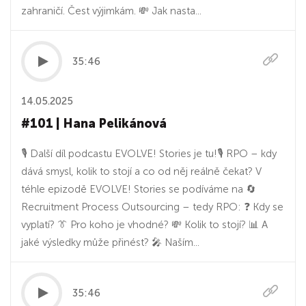
zahraničí. Čest výjimkám. 💸 Jak nasta...
35:46
14.05.2025
#101 | Hana Pelikánová
🎙️ Další díl podcastu EVOLVE! Stories je tu!🎙 RPO – kdy
dává smysl, kolik to stojí a co od něj reálně čekat? V
téhle epizodě EVOLVE! Stories se podíváme na 🔄
Recruitment Process Outsourcing –⁠ tedy RPO: ❓ Kdy se
vyplatí? 👔 Pro koho je vhodné? 💸 Kolik to stojí? 📊 A
jaké výsledky může přinést? 🎤 Naším...
35:46