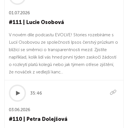
01.07.2026
#111 | Lucie Osobová
V novém díle podcastu EVOLVE! Stories rozebíráme s
Lucií Osobovou ze společnosti Ipsos čerstvý průzkum o
blížící se směrnici o transparentnosti mezd. Zjistíte
například, kolik lidí vás hned první týden zaskočí žádostí
o rozkrytí platů kolegů nebo jak týmem otřese zjištění,
že nováček z vedlejší kanc...
35:46
03.06.2026
#110 | Petra Dolejšová