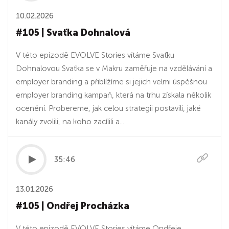
10.02.2026
#105 | Svaťka Dohnalová
V této epizodě EVOLVE Stories vítáme Svaťku
Dohnalovou Svaťka se v Makru zaměřuje na vzdělávání a
employer branding a přiblížíme si jejich velmi úspěšnou
employer branding kampaň, která na trhu získala několik
ocenění. Probereme, jak celou strategii postavili, jaké
kanály zvolili, na koho zacílili a...
35:46
13.01.2026
#105 | Ondřej Procházka
V této epizodě EVOLVE Stories vítáme Ondřeje