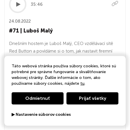
35:46
24.08.2022
#71 | Luboš Malý
Dnešním hostem je Luboš Malý, CEO vzdělávací sítě
Red Button a povídáme si o tom, jak nastavit firemní
vzdělávání podle nejnovějších trendů, na jaké
dovednosti se firmy nově zaměřují a jak vypadá koncept
Táto webová stránka používa súbory cookies, ktoré sú
potrebné pre správne fungovanie a skvalitňovanie
learning 3.0
webovej stránky. Ďalšie informácie o tom, ako
používame súbory cookies, nájdete
tu
.
35:46
Odmietnuť
Prijať všetky
02.08.2022
▶ Nastavenie súborov cookies
#69 | David Košatka