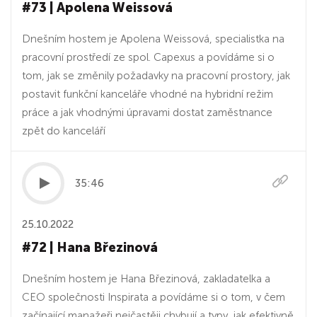
#73 | Apolena Weissová
Dnešním hostem je Apolena Weissová, specialistka na
pracovní prostředí ze spol. Capexus a povídáme si o
tom, jak se změnily požadavky na pracovní prostory, jak
postavit funkční kanceláře vhodné na hybridní režim
práce a jak vhodnými úpravami dostat zaměstnance
zpět do kanceláří
35:46
25.10.2022
#72 | Hana Březinová
Dnešním hostem je Hana Březinová, zakladatelka a
CEO společnosti Inspirata a povídáme si o tom, v čem
začínající manažeři nejčastěji chybují a typy, jak efektivně