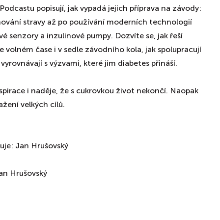
Podcastu popisují, jak vypadá jejich příprava na závody:
nování stravy až po používání moderních technologií
é senzory a inzulinové pumpy. Dozvíte se, jak řeší
olném čase i v sedle závodního kola, jak spolupracují
 vyrovnávají s výzvami, které jim diabetes přináší.
nspirace i naděje, že s cukrovkou život nekončí. Naopak
žení velkých cílů.
uje: Jan Hrušovský
Jan Hrušovský