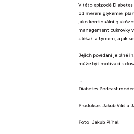
V této epizodě Diabetes 
od měření glykémie, plá
jako kontinuální glukózov
management cukrovky ve v
s lékaři a týmem, a jak se
Jejich povídání je plné i
může být motivací k dosa
...
Diabetes Podcast moder
Produkce: Jakub Viliš a 
Foto: Jakub Plíhal