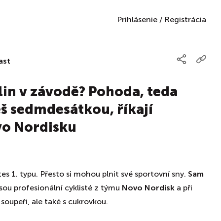
Prihlásenie
/
Registrácia
ast
ulin v závodě? Pohoda, teda
š sedmdesátkou, říkají
vo Nordisku
tes 1. typu. Přesto si mohou plnit své sportovní sny.
Sam
sou profesionální cyklisté z týmu
Novo Nordisk
a při
soupeři, ale také s cukrovkou.