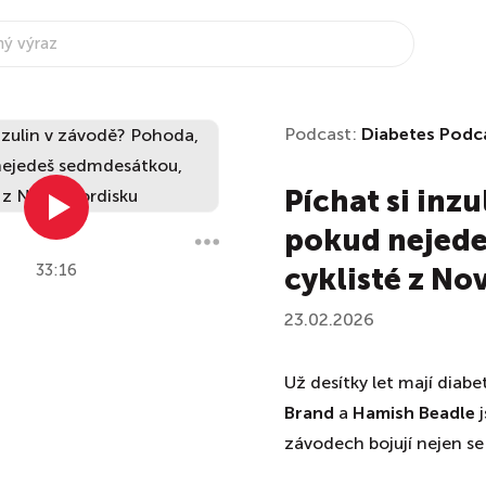
Podcast:
Diabetes Podc
Píchat si inz
pokud nejede
33:16
cyklisté z No
23.02.2026
Už desítky let mají diabe
Brand
a
Hamish Beadle
j
závodech bojují nejen se 