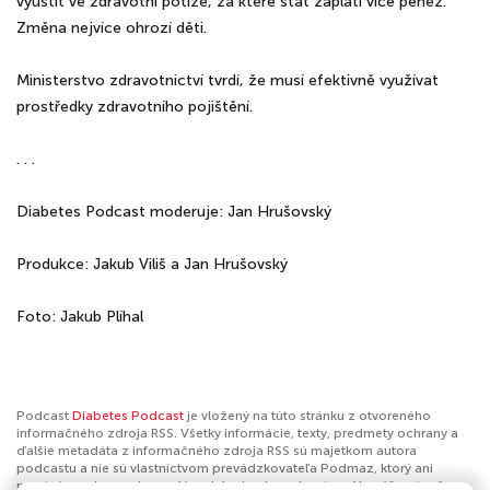
vyústit ve zdravotní potíže, za které stát zaplatí více peněz.
Změna nejvíce ohrozí děti.
Ministerstvo zdravotnictví tvrdí, že musí efektivně využívat
prostředky zdravotního pojištění.
. . .
Diabetes Podcast moderuje: Jan Hrušovský
Produkce: Jakub Viliš a Jan Hrušovský
Foto: Jakub Plíhal
Podcast
Diabetes Podcast
je vložený na túto stránku z otvoreného
informačného zdroja RSS. Všetky informácie, texty, predmety ochrany a
ďalšie metadáta z informačného zdroja RSS sú majetkom autora
podcastu a nie sú vlastníctvom prevádzkovateľa Podmaz, ktorý ani
nevytvára ani nezodpovedá za ich obsah podcastov. Ak máš za to, že