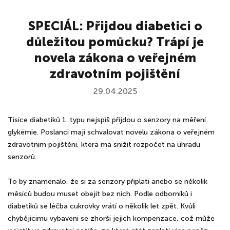
SPECIÁL: Přijdou diabetici o
důležitou pomůcku? Trápí je
novela zákona o veřejném
zdravotním pojištění
29.04.2025
Tisíce diabetiků 1. typu nejspíš přijdou o senzory na měření
glykémie. Poslanci mají schvalovat novelu zákona o veřejném
zdravotním pojištění, která má snížit rozpočet na úhradu
senzorů.
To by znamenalo, že si za senzory připlatí anebo se několik
měsíců budou muset obejít bez nich. Podle odborníků i
diabetiků se léčba cukrovky vrátí o několik let zpět. Kvůli
chybějícímu vybavení se zhorší jejich kompenzace, což může