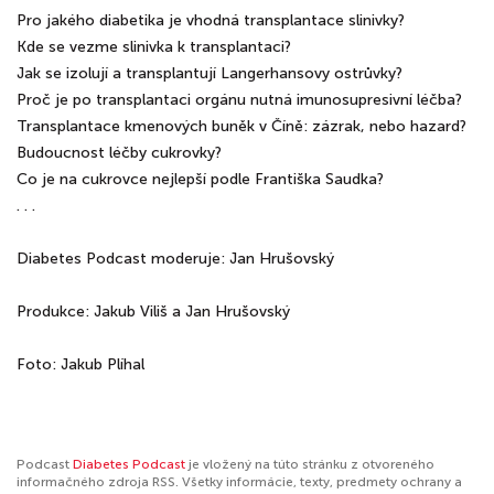
Pro jakého diabetika je vhodná transplantace slinivky?
Kde se vezme slinivka k transplantaci?
Jak se izolují a transplantují Langerhansovy ostrůvky?
Proč je po transplantaci orgánu nutná imunosupresivní léčba?
Transplantace kmenových buněk v Číně: zázrak, nebo hazard?
Budoucnost léčby cukrovky?
Co je na cukrovce nejlepší podle Františka Saudka?
. . .
Diabetes Podcast moderuje: Jan Hrušovský
Produkce: Jakub Viliš a Jan Hrušovský
Foto: Jakub Plíhal
Podcast
Diabetes Podcast
je vložený na túto stránku z otvoreného
informačného zdroja RSS. Všetky informácie, texty, predmety ochrany a