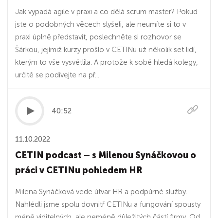
Jak vypadá agile v praxi a co dělá scrum master? Pokud
jste o podobných věcech slyšeli, ale neumíte si to v
praxi úplně představit, poslechněte si rozhovor se
Šárkou, jejímiž kurzy prošlo v CETINu už několik set lidí,
kterým to vše vysvětlila. A protože k sobě hledá kolegy,
určitě se podívejte na př...
40:52
11.10.2022
CETIN podcast – s Milenou Synáčkovou o
práci v CETINu pohledem HR
Milena Synáčková vede útvar HR a podpůrné služby.
Nahlédli jsme spolu dovnitř CETINu a fungování spousty
méně viditelných, ale neméně důležitých částí firmy. Od