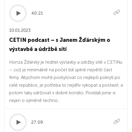
40:21
10.01.2023
CETIN podcast – s Janem Žďárským o
výstavbě a údržbě sítí
Honza Žďárský je ředitel výstavby a údržby sítě v CETINu
– což je minimálně na počet lidí úplně největší část
firmy. Abychom mohli poskytovat co nejlepší pokrytí po
celé republice, je potřeba to nejdřív vykopat a postavit; a
potom taky udržovat v dobré kondici. Povídali jsme si
nejen o výměně techno...
27:09