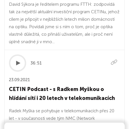
David Sýkora je ředitelem programu FTTH: zodpovídá
tak za největší aktuální investiční program CETINu, jehož
cílem je připojit v nejbližších letech milion domácností
na optiku. Povídali jsme si s ním o tom, proč je optika
vlastně důležitá, co přináší uživatelům, ale i proč není
úplně snadné ji v mno...
36:51
23.09.2021
CETIN Podcast - s Radkem Myškou o
hlídání sítí i 20 letech v telekomunikacích
Radek Myška se pohybuje v telekomunikacích přes 20
let - v současnosti vede tým NMC (Network
Management Center). Povídali jsme si proto jak o