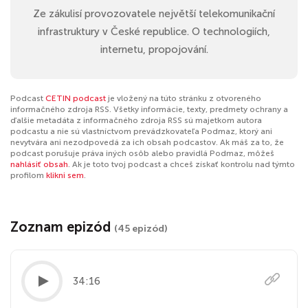
Ze zákulisí provozovatele největší telekomunikační
infrastruktury v České republice. O technologiích,
internetu, propojování.
Podcast
CETIN podcast
je vložený na túto stránku z otvoreného
informačného zdroja RSS. Všetky informácie, texty, predmety ochrany a
ďalšie metadáta z informačného zdroja RSS sú majetkom autora
podcastu a nie sú vlastníctvom prevádzkovateľa Podmaz, ktorý ani
nevytvára ani nezodpovedá za ich obsah podcastov. Ak máš za to, že
podcast porušuje práva iných osôb alebo pravidlá Podmaz, môžeš
nahlásiť obsah
. Ak je toto tvoj podcast a chceš získať kontrolu nad týmto
profilom
klikni sem
.
Zoznam epizód
(45 epizód)
34:16