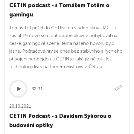
CETIN podcast - s Tomášem Totěm o
gamingu
Tomáš Toť přišel do CETINu na studentskou stáž - a
zůstal. Protože se dlouhodobě aktivně pohyboval na
české gamingové scéně, téma našeho hovoru bylo
jasné. Počítačové hry se dnes bez stabilního a rychlého
připojení neobejdou a CETIN je také již několik let
technologickým partnerem Mistrovství ČR v p...
32:31
20.10.2021
CETIN Podcast - s Davidem Sýkorou o
budování optiky