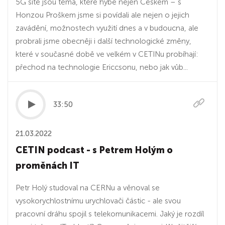
5G sítě jsou téma, které hýbe nejen Českem – s
Honzou Proškem jsme si povídali ale nejen o jejich
zavádění, možnostech využití dnes a v budoucna, ale
probrali jsme obecněji i další technologické změny,
které v současné době ve velkém v CETINu probíhají:
přechod na technologie Ericcsonu, nebo jak vůb...
33:50
21.03.2022
CETIN podcast - s Petrem Holým o
proměnách IT
Petr Holý studoval na CERNu a věnoval se
vysokorychlostnímu urychlovači částic - ale svou
pracovní dráhu spojil s telekomunikacemi. Jaký je rozdíl