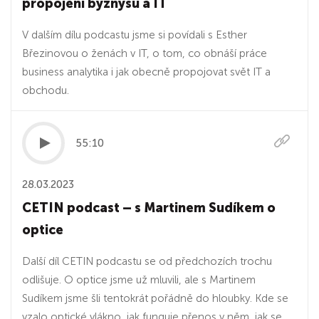
propojení byznysu a IT
V dalším dílu podcastu jsme si povídali s Esther
Březinovou o ženách v IT, o tom, co obnáší práce
business analytika i jak obecně propojovat svět IT a
obchodu.
55:10
28.03.2023
CETIN podcast – s Martinem Sudíkem o
optice
Další díl CETIN podcastu se od předchozích trochu
odlišuje. O optice jsme už mluvili, ale s Martinem
Sudíkem jsme šli tentokrát pořádně do hloubky. Kde se
vzalo optické vlákno, jak funguje přenos v něm, jak se