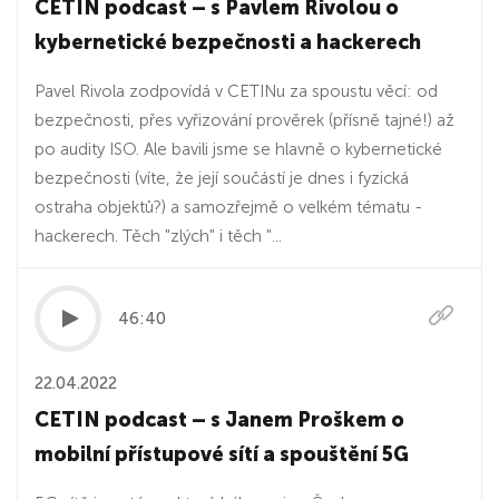
CETIN podcast – s Pavlem Rivolou o
kybernetické bezpečnosti a hackerech
Pavel Rivola zodpovídá v CETINu za spoustu věcí: od
bezpečnosti, přes vyřizování prověrek (přísně tajné!) až
po audity ISO. Ale bavili jsme se hlavně o kybernetické
bezpečnosti (víte, že její součástí je dnes i fyzická
ostraha objektů?) a samozřejmě o velkém tématu -
hackerech. Těch "zlých" i těch "...
46:40
22.04.2022
CETIN podcast – s Janem Proškem o
mobilní přístupové sítí a spouštění 5G