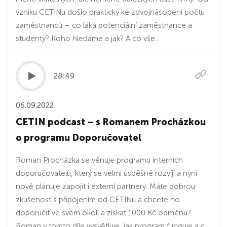
vzniku CETINu došlo prakticky ke zdvojnásobení počtu
zaměstnanců – co láká potenciální zaměstnance a
studenty? Koho hledáme a jak? A co vše...
28:49
06.09.2022
CETIN podcast – s Romanem Procházkou
o programu Doporučovatel
Roman Procházka se věnuje programu interních
doporučovatelů, který se velmi úspěšně rozvíjí a nyní
nově plánuje zapojit i externí partnery. Máte dobrou
zkušenost s připojením od CETINu a chcete ho
doporučit ve svém okolí a získat 1000 Kč odměnu?
Roman v tomto díle vysvětluje, jak program funguje a c...