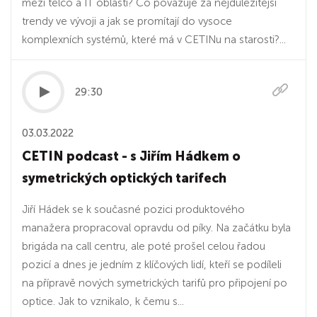
mezi telco a IT oblastí? Co považuje za nejdůležitější
trendy ve vývoji a jak se promítají do vysoce
komplexních systémů, které má v CETINu na starosti?...
29:30
03.03.2022
CETIN podcast - s Jiřím Hádkem o
symetrických optických tarifech
Jiří Hádek se k současné pozici produktového
manažera propracoval opravdu od píky. Na začátku byla
brigáda na call centru, ale poté prošel celou řadou
pozicí a dnes je jedním z klíčových lidí, kteří se podíleli
na přípravě nových symetrických tarifů pro připojení po
optice. Jak to vznikalo, k čemu s...