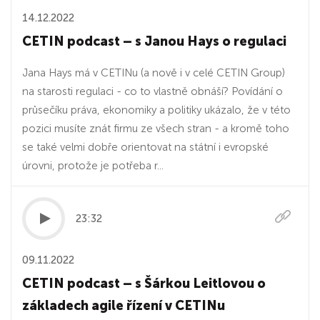
14.12.2022
CETIN podcast – s Janou Hays o regulaci
Jana Hays má v CETINu (a nově i v celé CETIN Group)
na starosti regulaci - co to vlastně obnáší? Povídání o
průsečíku práva, ekonomiky a politiky ukázalo, že v této
pozici musíte znát firmu ze všech stran - a kromě toho
se také velmi dobře orientovat na státní i evropské
úrovni, protože je potřeba r...
23:32
09.11.2022
CETIN podcast – s Šárkou Leitlovou o
základech agile řízení v CETINu