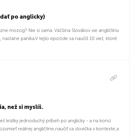
dať po anglicky)
rzne mozog? Nie si sama. Väčšina Slovákov vie angličtinu
nastane panika.V tejto epizóde sa naučíš 10 viet, ktoré
, než si myslíš.
ješ krátky jednoduchý príbeh po anglicky - a na konci
zumieť reálnej angličtine,naučiť sa slovíčka v kontexte,a