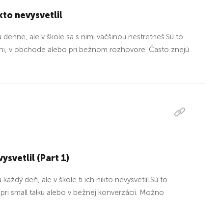
ikto nevysvetlil
ú denne, ale v škole sa s nimi väčšinou nestretneš.Sú to
arni, v obchode alebo pri bežnom rozhovore. Často znejú
ysvetlil (Part 1)
každý deň, ale v škole ti ich nikto nevysvetlil.Sú to
 pri small talku alebo v bežnej konverzácii. Možno