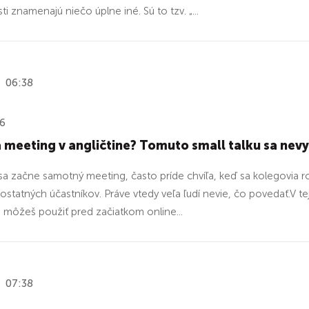
i znamenajú niečo úplne iné. Sú to tzv. „...
06:38
26
 meeting v angličtine? Tomuto small talku sa nev
sa začne samotný meeting, často príde chvíľa, keď sa kolegovia r
 ostatných účastníkov. Práve vtedy veľa ľudí nevie, čo povedať.V 
ré môžeš použiť pred začiatkom online...
07:38