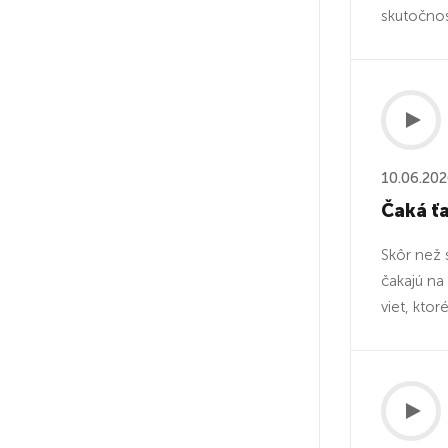
skutočnost
10.06.20
Čaká ťa
Skôr než 
čakajú na
viet, kto