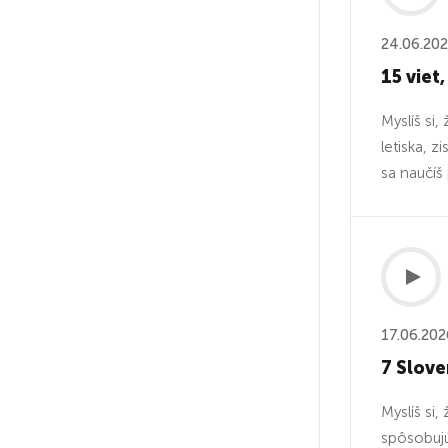
24.06.20
15 viet,
Myslíš si
letiska, z
sa naučíš 
17.06.202
7 Slove
Myslíš si
spôsobujú