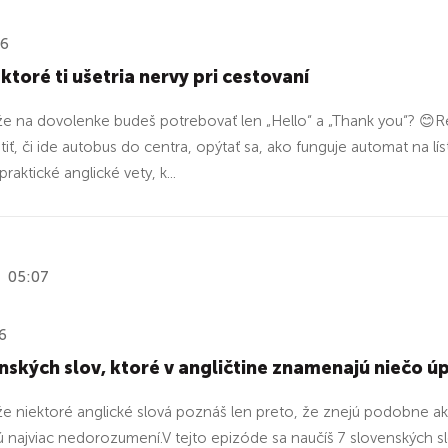
26
 ktoré ti ušetria nervy pri cestovaní
, že na dovolenke budeš potrebovať len „Hello“ a „Thank you“? 😊Re
istiť, či ide autobus do centra, opýtať sa, ako funguje automat na l
praktické anglické vety, k...
05:07
6
nských slov, ktoré v angličtine znamenajú niečo úp
, že niektoré anglické slová poznáš len preto, že znejú podobne a
 najviac nedorozumení.V tejto epizóde sa naučíš 7 slovenských slo