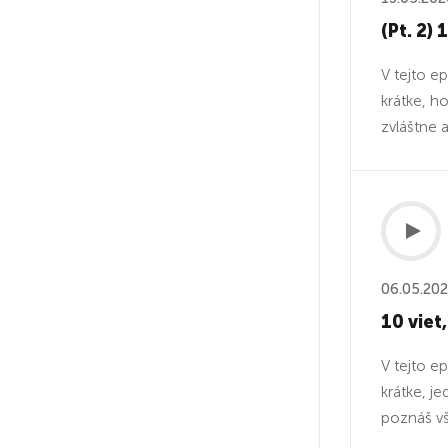
(Pt. 2) 
V tejto ep
krátke, h
zvláštne a
06.05.20
10 viet
V tejto ep
krátke, j
poznáš vše