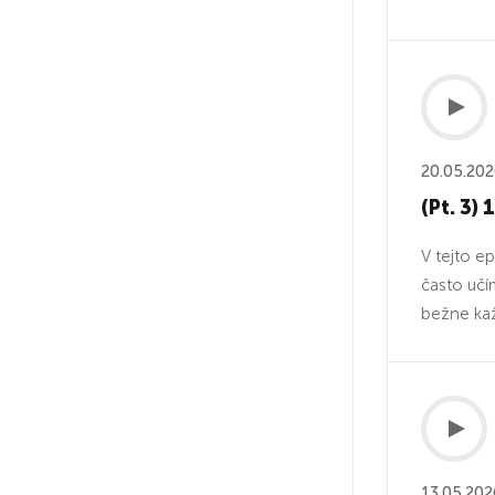
20.05.20
(Pt. 3) 
V tejto e
často učí
bežne kaž
13.05.202