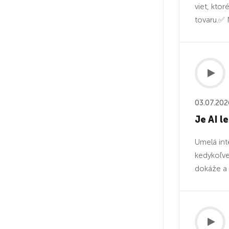
viet, kto
tovaru.✅ 
03.07.202
Je AI l
Umelá int
kedykoľve
dokáže a 