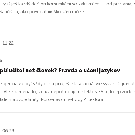
ré využiješ každý deň pri komunikácii so zákazníkmi – od privítania
Naučíš sa, ako povedať:➡️ Ako vám môže...
11:22
6
epší učiteľ než človek? Pravda o učení jazykov
eligencia vie byť vždy dostupná, rýchla a lacná. Vie vysvetliť gram
k.Ale znamená to, že už nepotrebujeme lektora?V tejto epizóde s
kde má svoje limity. Porovnávam výhody AI lektora...
06:23