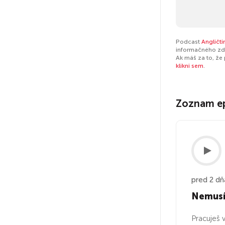
Podcast
Angličti
informačného zdr
Ak máš za to, že
klikni sem
.
Zoznam e
pred 2 dň
Nemusíš
Pracuješ 