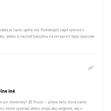
alita je často úplne iná. Potrebuješ nájsť východ z
ístky, alebo si nechať batožinu na recepcii.V tejto epizóde
lne iné
ko po slovensky? 😊 Pozor – práve tieto slová často
v, ktoré vyzerajú alebo znejú ako anglické, ale v