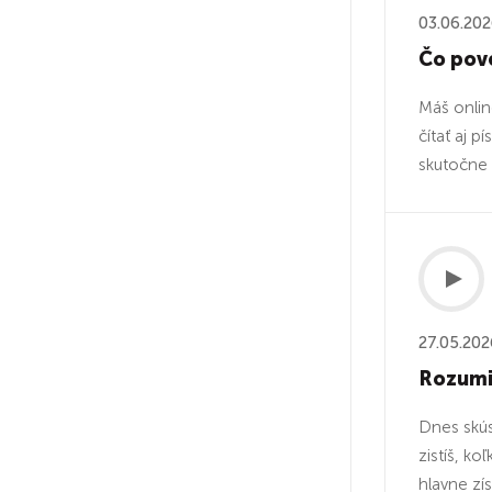
03.06.20
Čo pove
Máš onlin
čítať aj 
skutočne p
27.05.202
Rozumie
Dnes skús
zistíš, k
hlavne zís