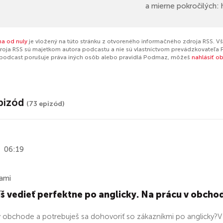
a mierne pokročilých: 
na od nuly
je vložený na túto stránku z otvoreného informačného zdroja RSS. Vš
oja RSS sú majetkom autora podcastu a nie sú vlastníctvom prevádzkovateľa 
 podcast porušuje práva iných osôb alebo pravidlá Podmaz, môžeš
nahlásiť o
pizód
(73 epizód)
06:19
ami
 vedieť perfektne po anglicky. Na prácu v obchode 
v obchode a potrebuješ sa dohovoriť so zákazníkmi po anglicky?V 