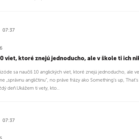
07:37
26
10 viet, ktoré znejú jednoducho, ale v škole ti ich n
pizóde sa naučíš 10 anglických viet, ktoré znejú jednoducho, ale v
me „správnu angličtinu“, no práve frázy ako Something’s up, That’s
dý deň.Ukážem ti vety, kto...
07:37
6