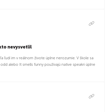
ikto nevysvetlil
eľa ľudí im v reálnom živote úplne nerozumie. V škole sa
 odd alebo It smells funny používajú native speakri úplne