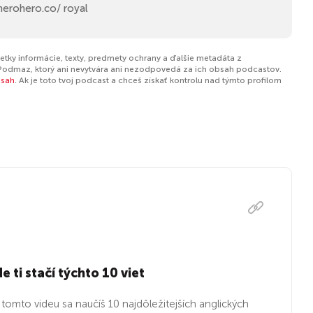
herohero.co/ royal
etky informácie, texty, predmety ochrany a ďalšie metadáta z
Podmaz, ktorý ani nevytvára ani nezodpovedá za ich obsah podcastov.
bsah
. Ak je toto tvoj podcast a chceš získať kontrolu nad týmto profilom
ti stačí týchto 10 viet
tomto videu sa naučíš 10 najdôležitejších anglických