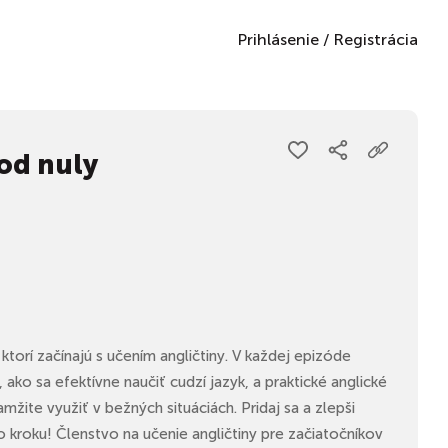
Prihlásenie
/
Registrácia
od nuly
ktorí začínajú s učením angličtiny. V každej epizóde
 ako sa efektívne naučiť cudzí jazyk, a praktické anglické
mžite využiť v bežných situáciách. Pridaj sa a zlepši
po kroku! Členstvo na učenie angličtiny pre začiatočníkov