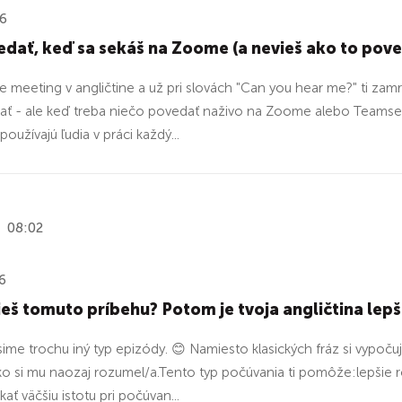
26
dať, keď sa sekáš na Zoome (a nevieš ako to pove
e meeting v angličtine a už pri slovách "Can you hear me?" ti zam
písať - ale keď treba niečo povedať naživo na Zoome alebo Teamse, 
oužívajú ľudia v práci každý...
08:02
6
š tomuto príbehu? Potom je tvoja angličtina lepšia
ime trochu iný typ epizódy. 😊 Namiesto klasických fráz si vypoču
oľko si mu naozaj rozumel/a.Tento typ počúvania ti pomôže:lepšie ro
kať väčšiu istotu pri počúvan...