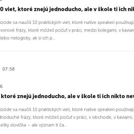
10 viet, ktoré znejú jednoducho, ale v škole ti ich n
izóde sa naučíš 10 praktických viet, ktoré native speakeri používaj
ovorové frázy, ktoré môžeš počuť v práci, medzi kolegami, v kavi
lebo nelogicky, ak si ich p...
07:58
26
, ktoré znejú jednoducho, ale v škole ti ich nikto nev
izóde sa naučíš 10 praktických viet, ktoré native speakeri používajú 
ednoduché frázy, ktoré môžeš počuť v práci, v obchode, v kaviarni,
tky slovíčka – ale význam ti ča...