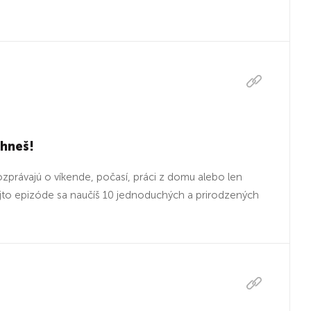
yhneš!
ozprávajú o víkende, počasí, práci z domu alebo len
tejto epizóde sa naučíš 10 jednoduchých a prirodzených