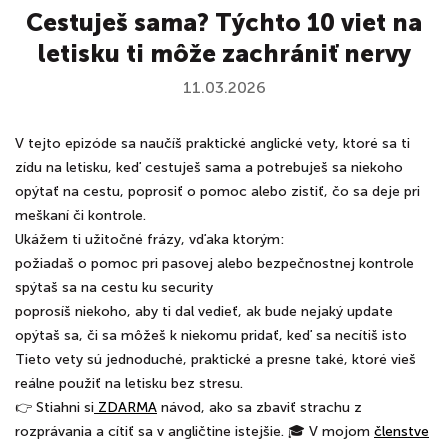
Cestuješ sama? Týchto 10 viet na
letisku ti môže zachrániť nervy
11.03.2026
V tejto epizóde sa naučíš praktické anglické vety, ktoré sa ti
zídu na letisku, keď cestuješ sama a potrebuješ sa niekoho
opýtať na cestu, poprosiť o pomoc alebo zistiť, čo sa deje pri
meškaní či kontrole.
Ukážem ti užitočné frázy, vďaka ktorým:
požiadaš o pomoc pri pasovej alebo bezpečnostnej kontrole
spýtaš sa na cestu ku security
poprosíš niekoho, aby ti dal vedieť, ak bude nejaký update
opýtaš sa, či sa môžeš k niekomu pridať, keď sa necítiš isto
Tieto vety sú jednoduché, praktické a presne také, ktoré vieš
reálne použiť na letisku bez stresu.
👉 Stiahni si
ZDARMA
návod, ako sa zbaviť strachu z
rozprávania a cítiť sa v angličtine istejšie. 🎓 V mojom
členstve