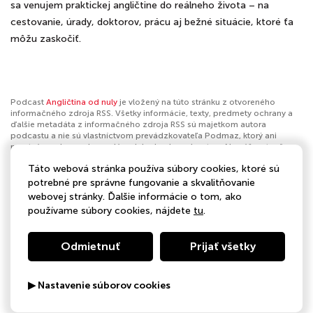
sa venujem praktickej angličtine do reálneho života – na
cestovanie, úrady, doktorov, prácu aj bežné situácie, ktoré ťa
môžu zaskočiť.
Podcast
Angličtina od nuly
je vložený na túto stránku z otvoreného
informačného zdroja RSS. Všetky informácie, texty, predmety ochrany a
ďalšie metadáta z informačného zdroja RSS sú majetkom autora
podcastu a nie sú vlastníctvom prevádzkovateľa Podmaz, ktorý ani
nevytvára ani nezodpovedá za ich obsah podcastov. Ak máš za to, že
podcast porušuje práva iných osôb alebo pravidlá Podmaz, môžeš
Táto webová stránka používa súbory cookies, ktoré sú
nahlásiť obsah
. Ak je toto tvoj podcast a chceš získať kontrolu nad týmto
profilom
klikni sem
.
potrebné pre správne fungovanie a skvalitňovanie
webovej stránky. Ďalšie informácie o tom, ako
Autor:
Beasy.sk
používame súbory cookies, nájdete
tu
.
Kategórie:
Vzdelávanie
Odmietnuť
Prijať všetky
▶ Nastavenie súborov cookies