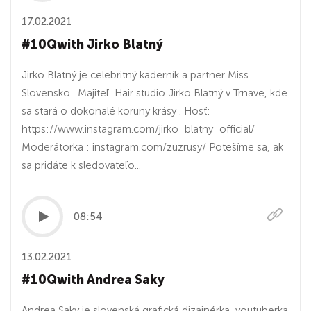
17.02.2021
#10Qwith Jirko Blatný
Jirko Blatný je celebritný kaderník a partner Miss
Slovensko. Majiteľ Hair studio Jirko Blatný v Trnave, kde
sa stará o dokonalé koruny krásy . Hosť:
https://www.instagram.com/jirko_blatny_official/
Moderátorka : instagram.com/zuzrusy/ Potešíme sa, ak
sa pridáte k sledovateľo...
08:54
13.02.2021
#10Qwith Andrea Saky
Andrea Saky je slovenská grafická dizajnérka, youtuberka