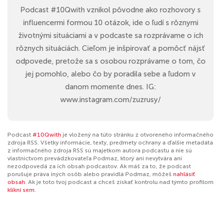
Podcast #10Qwith vznikol pôvodne ako rozhovory s
influencermi formou 10 otázok, ide o ľudí s rôznymi
životnými situáciami a v podcaste sa rozprávame o ich
rôznych situáciách. Cieľom je inšpirovať a pomôcť nájsť
odpovede, pretože sa s osobou rozprávame o tom, čo
jej pomohlo, alebo čo by poradila sebe a ľudom v
danom momente dnes. IG:
www.instagram.com/zuzrusy/
Podcast
#10Qwith
je vložený na túto stránku z otvoreného informačného
zdroja RSS. Všetky informácie, texty, predmety ochrany a ďalšie metadáta
z informačného zdroja RSS sú majetkom autora podcastu a nie sú
vlastníctvom prevádzkovateľa Podmaz, ktorý ani nevytvára ani
nezodpovedá za ich obsah podcastov. Ak máš za to, že podcast
porušuje práva iných osôb alebo pravidlá Podmaz, môžeš
nahlásiť
obsah
. Ak je toto tvoj podcast a chceš získať kontrolu nad týmto profilom
klikni sem
.