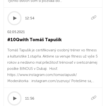
Týchto dvoch som si pozvala do...
12:54
02.05.2021
#10Qwith Tomáš Tapušík
Tomáš Tapušík je certifikovaný osobný tréner vo fitness
a kulturistike 1.stupňa. Aktívne sa venuje fitness už vyše 5
rokov a nedávno mal príležitosť trénovať v svetoznámej
posilke BINOUS v Dubaji. Hosť:
https://www.instagram.com/tomastapusik/
Moderátorka : instagram.com/zuzrusy/ Potešíme sa,...
11:56