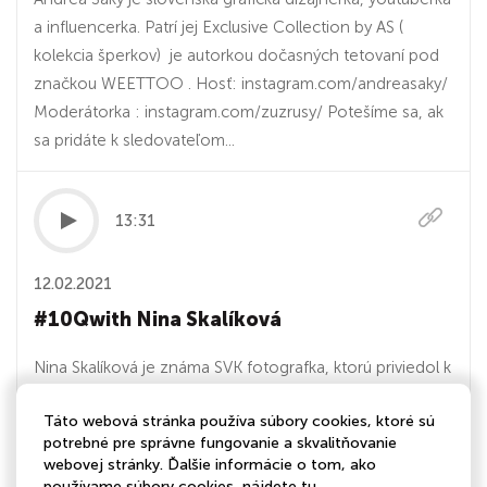
a influencerka. Patrí jej Exclusive Collection by AS (
kolekcia šperkov) je autorkou dočasných tetovaní pod
značkou WEETTOO . Hosť: instagram.com/andreasaky/
Moderátorka : instagram.com/zuzrusy/ Potešíme sa, ak
sa pridáte k sledovateľom...
13:31
12.02.2021
#10Qwith Nina Skalíková
Nina Skalíková je známa SVK fotografka, ktorú priviedol k
fotografii jej blog, ktorému sa začala venovať v podstate
Táto webová stránka používa súbory cookies, ktoré sú
ešte ako dieťa. Venuje sa portrétnej a fashion fotografii,
potrebné pre správne fungovanie a skvalitňovanie
ale aj svojimi zážitkami z ciest a z dobrovoľníckych aktivít
webovej stránky. Ďalšie informácie o tom, ako
v Ázii, ktoré zdokumentovala. Hosť:
používame súbory cookies, nájdete
tu
.