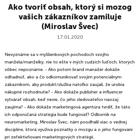
Ako tvoriť obsah, ktorý si mozog
vašich zákazníkov zamiluje
(Miroslav Švec)
17.01.2020
Nevyznáme sa v myšlienkových pochodoch svojho
manžela/manželky, nie to ešte v iných cudzích ľuďoch, ktorých
vôbec nepoznáme. - Ako potom brand manažér dokáže
odhadnúť, ako a čo odkomunikovať svojim potenciálnym
zákazníkom, aby produkt/služba natoľko zaujali, že urobia
nákupné rozhodnutie? - Ako dokáže publisher a influencer
vytvárať obsah, keď nevie, čo jeho sledovateľov naozaj
zaujíma? - Ako dokáže marketingová agentúra tvrdiť, že táto
ich odporúčaná stratégia bude fungovať? Odborník na
neuromarketing, Miroslav Švec, nám poodhalil viac o vednej
disciplíne, ktorá využíva poznatky o mozgu a o jeho fungovaní
pri zefektívňovaní marketingových stratégií.