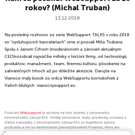
rokov? (Michal Truban)
13.12.2018
Na posledný rozhovor zo série WebSupport TALKS v roku 2018
vo “vysluhujúcich kanceláriach” sme si pozvali Miša Trubana.
Spolu s Janom Cifrom (moderátorom a zároveň aktuálnym
CEO)rozobrali najväčšie míľniky v histórii firmy, od technológií,
produktov, manažment, team, firemnú kultúru, pôsobenie na
zahraničných trhoch až po dôležité akvizície. Darujte na
Vianoce malý kúsok zo srdca WebSupportu komukoľvek z
Vašich blízkych: vianocnysupport.eu
Podcast
Websupport
je vložený na túto stránku z otvoreného
informačného zdroja RSS. Všetky informácie, texty, predmety ochrany a
ďalšie metadáta z informačného zdroja RSS sú majetkom autora
podcastu a nie sú vlastníctvom prevádzkovateľa Podmaz, ktorý ani
nevytvára ani nezodpovedá za ich obsah podcastov. Ak máš za to, že