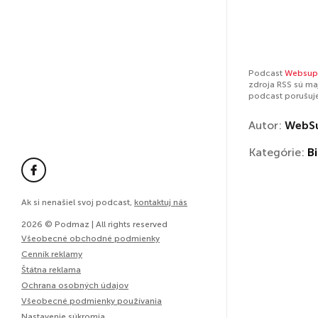
Podcast
Websup
zdroja RSS sú ma
podcast porušuj
Autor:
WebS
Kategórie:
Bi
Ak si nenašiel svoj podcast,
kontaktuj nás
2026 © Podmaz | All rights reserved
Všeobecné obchodné podmienky
Cenník reklamy
Štátna reklama
Ochrana osobných údajov
Všeobecné podmienky používania
Nastavenie súkromia