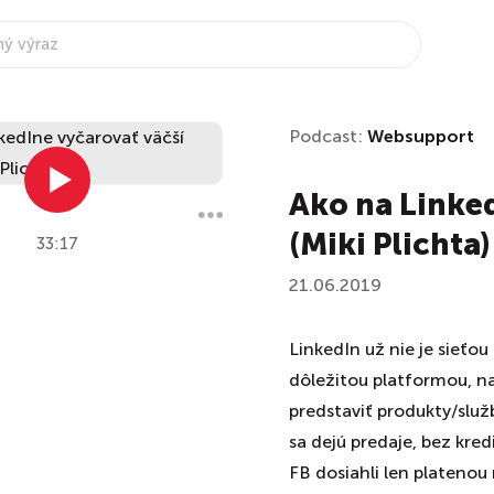
Podcast:
Websupport
Ako na Linke
(Miki Plichta)
33:17
21.06.2019
LinkedIn už nie je sieťou
dôležitou platformou, na
predstaviť produkty/služ
sa dejú predaje, bez kred
FB dosiahli len platenou 