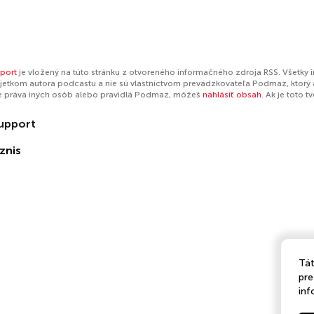
port
je vložený na túto stránku z otvoreného informačného zdroja RSS. Všetky 
jetkom autora podcastu a nie sú vlastníctvom prevádzkovateľa Podmaz, ktorý 
e práva iných osôb alebo pravidlá Podmaz, môžeš
nahlásiť obsah
. Ak je toto 
upport
znis
Tát
pre
inf