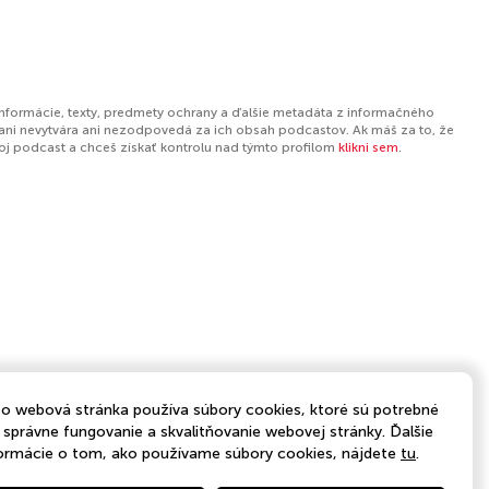
informácie, texty, predmety ochrany a ďalšie metadáta z informačného
ani nevytvára ani nezodpovedá za ich obsah podcastov. Ak máš za to, že
tvoj podcast a chceš získať kontrolu nad týmto profilom
klikni sem
.
o webová stránka používa súbory cookies, ktoré sú potrebné
 správne fungovanie a skvalitňovanie webovej stránky. Ďalšie
ormácie o tom, ako používame súbory cookies, nájdete
tu
.