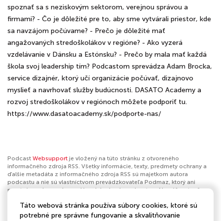
spoznať sa s neziskovým sektorom, verejnou správou a
firmami? - Čo je dôležité pre to, aby sme vytvárali priestor, kde
sa navzájom počúvame? - Prečo je dôležité mať
angažovaných stredoškolákov v regióne? - Ako vyzerá
vzdelávanie v Dánsku a Estónsku? - Prečo by mala mať každá
škola svoj leadership tím? Podcastom sprevádza Adam Brocka,
service dizajnér, ktorý učí organizácie počúvať, dizajnovo
myslieť a navrhovať služby budúcnosti. DASATO Academy a
rozvoj stredoškolákov v regiónoch môžete podporiť tu.
https://www.dasatoacademy.sk/podporte-nas/
Podcast
Websupport
je vložený na túto stránku z otvoreného
informačného zdroja RSS. Všetky informácie, texty, predmety ochrany a
ďalšie metadáta z informačného zdroja RSS sú majetkom autora
podcastu a nie sú vlastníctvom prevádzkovateľa Podmaz, ktorý ani
nevytvára ani nezodpovedá za ich obsah podcastov. Ak máš za to, že
podcast porušuje práva iných osôb alebo pravidlá Podmaz, môžeš
Táto webová stránka používa súbory cookies, ktoré sú
nahlásiť obsah
. Ak je toto tvoj podcast a chceš získať kontrolu nad týmto
profilom
klikni sem
.
potrebné pre správne fungovanie a skvalitňovanie