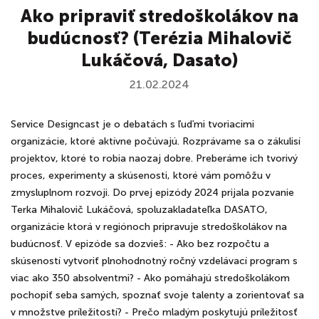
Ako pripraviť stredoškolákov na
budúcnosť? (Terézia Mihalovič
Lukáčová, Dasato)
21.02.2024
Service Designcast je o debatách s ľuďmi tvoriacimi
organizácie, ktoré aktívne počúvajú. Rozprávame sa o zákulisí
projektov, ktoré to robia naozaj dobre. Preberáme ich tvorivý
proces, experimenty a skúsenosti, ktoré vám pomôžu v
zmysluplnom rozvoji. Do prvej epizódy 2024 prijala pozvanie
Terka Mihalovič Lukáčová, spoluzakladateľka DASATO,
organizácie ktorá v regiónoch pripravuje stredoškolákov na
budúcnosť. V epizóde sa dozvieš: - Ako bez rozpočtu a
skúseností vytvoriť plnohodnotný ročný vzdelávací program s
viac ako 350 absolventmi? - Ako pomáhajú stredoškolákom
pochopiť seba samých, spoznať svoje talenty a zorientovať sa
v množstve príležitostí? - Prečo mladým poskytujú príležitosť