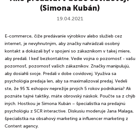
(Simona Kubán)
19.04.2021
E-commerce, čiže predávanie výrobkov alebo služieb cez
internet, je nevyhnutným, aby značky nahrádzali osobný
kontakt a dokázali byť v spojení so zákazníkom v takej miere,
aby predali. I keď bezkontaktne. Vedie vojna o pozornosť - vašu
pozornosť, pozornosť vašich zákazníkov. Značky manipulujú,
aby dosiahli svoje. Predali v dobe covidovej. Využíva sa
psychológia predaja len, aby sa maximalizoval predaj. Vedeli
ste, že 95 % eshopov neprežije prvých 5 rokov podnikania? Ak
poznáte tajné taktiky, máte obrovský náskok. Poučte sa z chýb
iných. Hostkou je Simona Kubán – špecialistka na predajnú
psychológiu z SCR interactive. Diskusiu moderuje Jana Malaga,
špecialistka na obsahový marketing a influencer marketing z
Content agency.