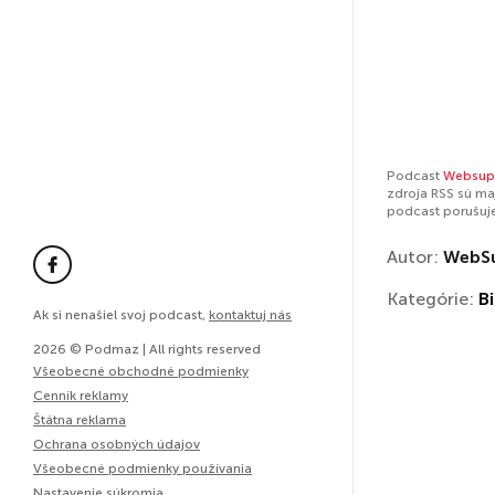
Podcast
Websup
zdroja RSS sú ma
podcast porušuj
Autor:
WebS
Kategórie:
Bi
Ak si nenašiel svoj podcast,
kontaktuj nás
2026 © Podmaz | All rights reserved
Všeobecné obchodné podmienky
Cenník reklamy
Štátna reklama
Ochrana osobných údajov
Všeobecné podmienky používania
Nastavenie súkromia