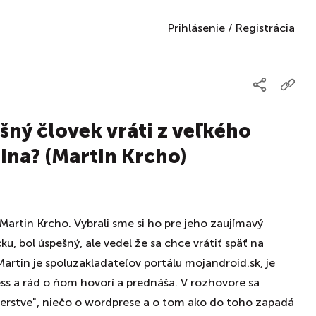
Prihlásenie
/
Registrácia
šný človek vráti z veľkého
ina? (Martin Krcho)
Martin Krcho. Vybrali sme si ho pre jeho zaujímavý
cku, bol úspešný, ale vedel že sa chce vrátiť späť na
Martin je spoluzakladateľov portálu mojandroid.sk, je
ss a rád o ňom hovorí a prednáša. V rozhovore sa
perstve", niečo o wordprese a o tom ako do toho zapadá