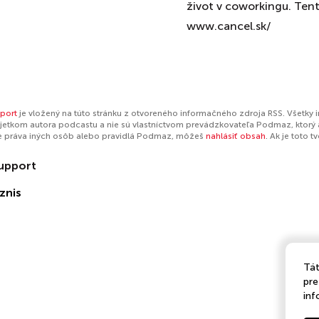
život v coworkingu. Ten
www.cancel.sk/
port
je vložený na túto stránku z otvoreného informačného zdroja RSS. Všetky 
jetkom autora podcastu a nie sú vlastníctvom prevádzkovateľa Podmaz, ktorý 
e práva iných osôb alebo pravidlá Podmaz, môžeš
nahlásiť obsah
. Ak je toto 
upport
znis
Tát
pre
inf