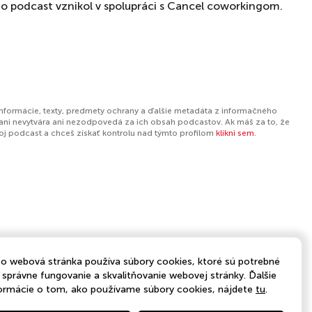
to podcast vznikol v spolupráci s Cancel coworkingom.
informácie, texty, predmety ochrany a ďalšie metadáta z informačného
ani nevytvára ani nezodpovedá za ich obsah podcastov. Ak máš za to, že
tvoj podcast a chceš získať kontrolu nad týmto profilom
klikni sem
.
o webová stránka používa súbory cookies, ktoré sú potrebné
 správne fungovanie a skvalitňovanie webovej stránky. Ďalšie
ormácie o tom, ako používame súbory cookies, nájdete
tu
.