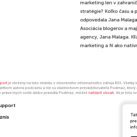
marketing len v zahranič
stratégie? Koľko času a 
odpovedala Jana Malaga
Asociácia blogerov a ma
agency, Jana Malaga. Kľú
marketing a N ako natív
port
je vložený na túto stránku z otvoreného informačného zdroja RSS. Všetky 
jetkom autora podcastu a nie sú vlastníctvom prevádzkovateľa Podmaz, ktorý 
e práva iných osôb alebo pravidlá Podmaz, môžeš
nahlásiť obsah
. Ak je toto 
upport
Tát
znis
pre
inf