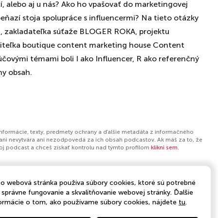
í, alebo aj u nás? Ako ho vpašovať do marketingovej
peňazí stoja spolupráce s influencermi? Na tieto otázky
, zakladateľka súťaže BLOGER ROKA, projektu
jiteľka boutique content marketing house Content
čovými témami boli I ako Influencer, R ako referenčný
ny obsah.
informácie, texty, predmety ochrany a ďalšie metadáta z informačného
ani nevytvára ani nezodpovedá za ich obsah podcastov. Ak máš za to, že
tvoj podcast a chceš získať kontrolu nad týmto profilom
klikni sem
.
o webová stránka používa súbory cookies, ktoré sú potrebné
 správne fungovanie a skvalitňovanie webovej stránky. Ďalšie
ormácie o tom, ako používame súbory cookies, nájdete
tu
.