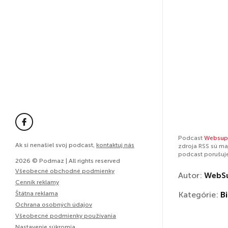
Podcast
Websup
Ak si nenašiel svoj podcast,
kontaktuj nás
zdroja RSS sú ma
podcast porušuj
2026 © Podmaz | All rights reserved
Všeobecné obchodné podmienky
Autor:
WebS
Cenník reklamy
Štátna reklama
Kategórie:
Bi
Ochrana osobných údajov
Všeobecné podmienky používania
Nastavenie súkromia