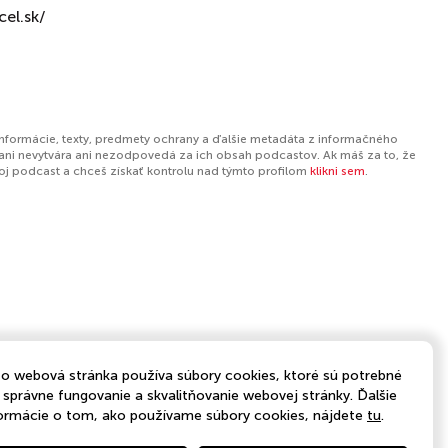
el.sk/
informácie, texty, predmety ochrany a ďalšie metadáta z informačného
ani nevytvára ani nezodpovedá za ich obsah podcastov. Ak máš za to, že
tvoj podcast a chceš získať kontrolu nad týmto profilom
klikni sem
.
o webová stránka používa súbory cookies, ktoré sú potrebné
 správne fungovanie a skvalitňovanie webovej stránky. Ďalšie
ormácie o tom, ako používame súbory cookies, nájdete
tu
.