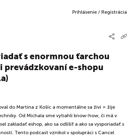
Prihlásenie
/
Registrácia
riadať s enormnou ťarchou
ri prevádzkovaní e-shopu
a)
oval do Martina z Košíc a momentálne sa živí = žije
echniky. Od Michala sme vytiahli know-how, či má v
l zakladať eshop, ako sa odlíšiť a ako sa vysporiadať s
ostí. Tento podcast vznikol v spolupráci s Cancel