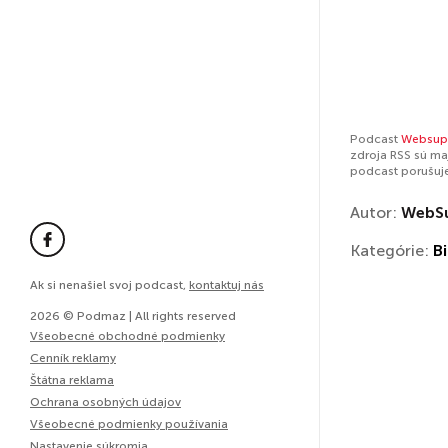
Podcast
Websup
zdroja RSS sú ma
podcast porušuj
Autor:
WebS
Kategórie:
Bi
Ak si nenašiel svoj podcast,
kontaktuj nás
2026 © Podmaz | All rights reserved
Všeobecné obchodné podmienky
Cenník reklamy
Štátna reklama
Ochrana osobných údajov
Všeobecné podmienky používania
Nastavenie súkromia