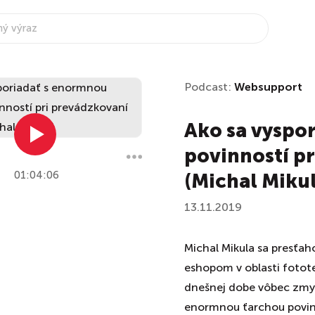
Podcast:
Websupport
Ako sa vyspo
povinností p
01:04:06
(Michal Mikul
13.11.2019
Michal Mikula sa presťah
eshopom v oblasti fotot
dnešnej dobe vôbec zmyse
enormnou ťarchou povinn