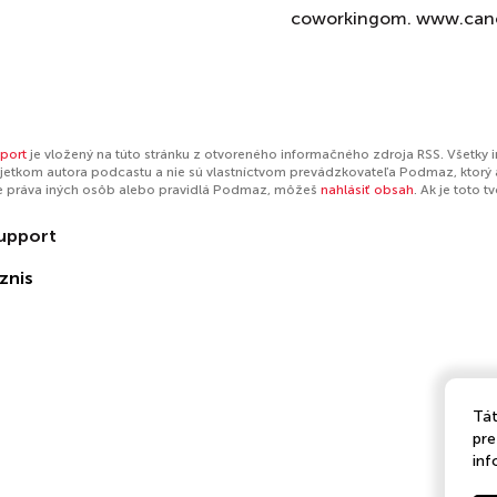
coworkingom. www.canc
port
je vložený na túto stránku z otvoreného informačného zdroja RSS. Všetky 
jetkom autora podcastu a nie sú vlastníctvom prevádzkovateľa Podmaz, ktorý 
e práva iných osôb alebo pravidlá Podmaz, môžeš
nahlásiť obsah
. Ak je toto 
upport
znis
Tát
pre
inf