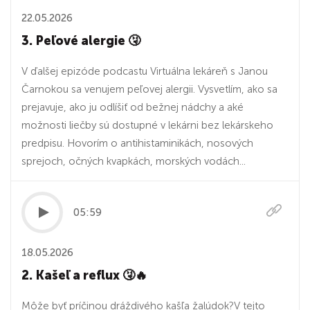
22.05.2026
3. Peľové alergie 🤧
V ďalšej epizóde podcastu Virtuálna lekáreň s Janou
Čarnokou sa venujem peľovej alergii. Vysvetlím, ako sa
prejavuje, ako ju odlíšiť od bežnej nádchy a aké
možnosti liečby sú dostupné v lekárni bez lekárskeho
predpisu. Hovorím o antihistaminikách, nosových
sprejoch, očných kvapkách, morských vodách...
05:59
18.05.2026
2. Kašeľ a reflux 🤧🔥
Môže byť príčinou dráždivého kašľa žalúdok?V tejto