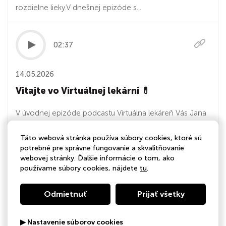
rozdielne lieky.V dnešnej epizóde s...
02:37
14.05.2026
Vitajte vo Virtuálnej lekárni 💊
V úvodnej epizóde podcastu Virtuálna lekáreň Vás Jana
Čarnoká, dlhoročná lekárnička s viac ako 35-ročnou
Táto webová stránka používa súbory cookies, ktoré sú
praxou vo verejnej lekárni, prevedie svetom liekov,
potrebné pre správne fungovanie a skvalitňovanie
samoliečby a zdravia.Dozviete sa:prečo vznikol tento
webovej stránky. Ďalšie informácie o tom, ako
podcast,ako správne pristupovať k voľnopredajným
používame súbory cookies, nájdete
tu
.
liekom,prečo je dôležité pýtať sa lekárni...
Odmietnuť
Prijať všetky
▶ Nastavenie súborov cookies