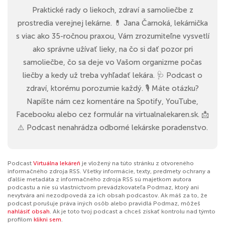
Praktické rady o liekoch, zdraví a samoliečbe z
prostredia verejnej lekárne. 💊 Jana Čarnoká, lekárnička
s viac ako 35-ročnou praxou, Vám zrozumiteľne vysvetlí
ako správne užívať lieky, na čo si dať pozor pri
samoliečbe, čo sa deje vo Vašom organizme počas
liečby a kedy už treba vyhľadať lekára. 🩺 Podcast o
zdraví, ktorému porozumie každý. 🎙️ Máte otázku?
Napíšte nám cez komentáre na Spotify, YouTube,
Facebooku alebo cez formulár na virtualnalekaren.sk. 📩
⚠️ Podcast nenahrádza odborné lekárske poradenstvo.
Podcast
Virtuálna lekáreň
je vložený na túto stránku z otvoreného
informačného zdroja RSS. Všetky informácie, texty, predmety ochrany a
ďalšie metadáta z informačného zdroja RSS sú majetkom autora
podcastu a nie sú vlastníctvom prevádzkovateľa Podmaz, ktorý ani
nevytvára ani nezodpovedá za ich obsah podcastov. Ak máš za to, že
podcast porušuje práva iných osôb alebo pravidlá Podmaz, môžeš
nahlásiť obsah
. Ak je toto tvoj podcast a chceš získať kontrolu nad týmto
profilom
klikni sem
.