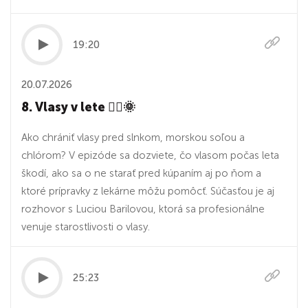
19:20
20.07.2026
8. Vlasy v lete 💇‍♀️🌞
Ako chrániť vlasy pred slnkom, morskou soľou a
chlórom? V epizóde sa dozviete, čo vlasom počas leta
škodí, ako sa o ne starať pred kúpaním aj po ňom a
ktoré prípravky z lekárne môžu pomôcť. Súčasťou je aj
rozhovor s Luciou Barilovou, ktorá sa profesionálne
venuje starostlivosti o vlasy.
25:23