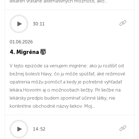
lekáreň vrátane alternatívnych možností, ako...
30:11
01.06.2026
4. Migréna 🤯
V tejto epizóde sa venujem migréne: ako ju rozlíšiť od
bežnej bolesti hlavy, čo ju môže spúšťať, aké režimové
opatrenia môžu pomôcť a kedy je potrebné vyhľadať
lekára.Hovorím aj o možnostiach liečby. Pri liečbe na
lekársky predpis budem spomínať účinné látky, nie
konkrétne obchodné názvy liekov. Moj...
14:52