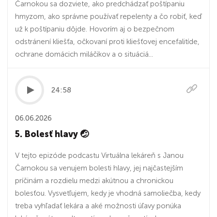
Čarnokou sa dozviete, ako predchádzať poštípaniu
hmyzom, ako správne používať repelenty a čo robiť, keď
už k poštípaniu dôjde. Hovorím aj o bezpečnom
odstránení kliešťa, očkovaní proti kliešťovej encefalitíde,
ochrane domácich miláčikov a o situáciá...
24:58
06.06.2026
5. Bolesť hlavy 🤕
V tejto epizóde podcastu Virtuálna lekáreň s Janou
Čarnokou sa venujem bolesti hlavy, jej najčastejším
príčinám a rozdielu medzi akútnou a chronickou
bolesťou. Vysvetľujem, kedy je vhodná samoliečba, kedy
treba vyhľadať lekára a aké možnosti úľavy ponúka