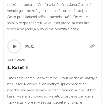
epizóde podcastu Virtuálna lekáreň sa Jana Čarnoká
venuje gastroezofageálnemu refluxu ako častej, ale
často prehliadanej príčine suchého kašľa.Dozviete
sa:ako rozpoznať refluxový kašeľ,prečo sa zhoršuje
večer a po jedle,aký vplyv má obezita a tlak v...
06:31
14.05.2026
1. Kašeľ 😮‍💨
Dnes sa budeme venovať téme, ktorú pozná asi každý z
nás.Kašeľ. Niekedy je len krátkym sprievodcom pri
nádche, inokedy dokáže potrápiť celé dni aj noci. A hoci
kašeľ vyzerá jednoducho, v skutočnosti existujú rôzne
typy kašľa, ktoré si vyžadujú rozdielny prístup aj