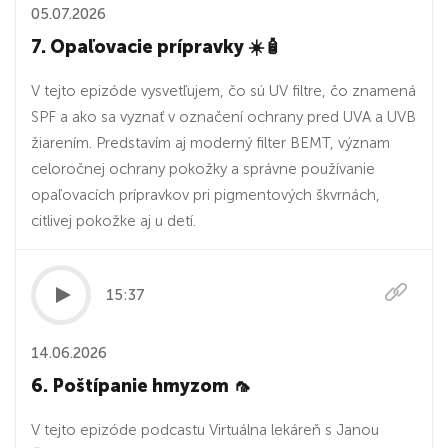
05.07.2026
7. Opaľovacie prípravky ☀️🧴
V tejto epizóde vysvetľujem, čo sú UV filtre, čo znamená
SPF a ako sa vyznať v označení ochrany pred UVA a UVB
žiarením. Predstavím aj moderný filter BEMT, význam
celoročnej ochrany pokožky a správne používanie
opaľovacích prípravkov pri pigmentových škvrnách,
citlivej pokožke aj u detí.
15:37
14.06.2026
6. Poštípanie hmyzom 🦟
V tejto epizóde podcastu Virtuálna lekáreň s Janou