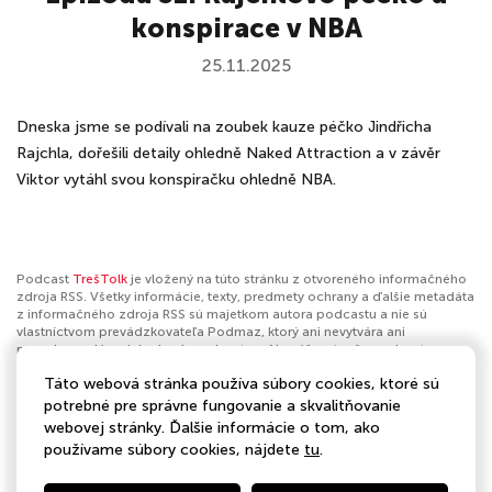
konspirace v NBA
25.11.2025
Dneska jsme se podívali na zoubek kauze péčko Jindřicha
Rajchla, dořešili detaily ohledně Naked Attraction a v závěr
Viktor vytáhl svou konspiračku ohledně NBA.
Podcast
TrešTolk
je vložený na túto stránku z otvoreného informačného
zdroja RSS. Všetky informácie, texty, predmety ochrany a ďalšie metadáta
z informačného zdroja RSS sú majetkom autora podcastu a nie sú
vlastníctvom prevádzkovateľa Podmaz, ktorý ani nevytvára ani
nezodpovedá za ich obsah podcastov. Ak máš za to, že podcast
porušuje práva iných osôb alebo pravidlá Podmaz, môžeš
nahlásiť
Táto webová stránka používa súbory cookies, ktoré sú
obsah
. Ak je toto tvoj podcast a chceš získať kontrolu nad týmto profilom
klikni sem
.
potrebné pre správne fungovanie a skvalitňovanie
webovej stránky. Ďalšie informácie o tom, ako
Autor:
TrešTolkers
používame súbory cookies, nájdete
tu
.
Kategórie:
Šport
,
Basketbal