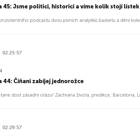
45: Jsme politici, historici a víme kolik stojí lístek
 konzistentního podcastu dvou pivních analytiků basketu a dění kol
02:25:57
24
 44: Číňani zabíjej jednorožce
tane dost zásadní otázu! Záchrana života, predikce, Barcelona, L
02:29:57