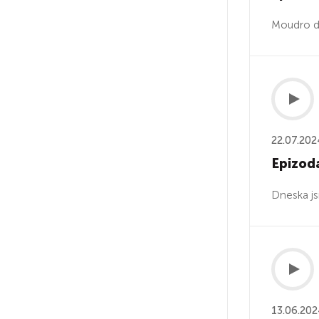
Moudro dn
22.07.202
Epizoda
Dneska js
13.06.20