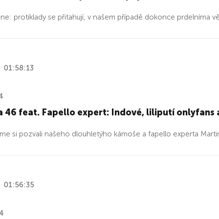
e: protiklady se přitahují, v našem případě dokonce prdelníma v
01:58:13
4
 46 feat. Fapello expert: Indové, liliputí onlyfans
me si pozvali našeho dlouhletýho kámoše a fapello experta Marti
01:56:35
24