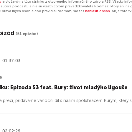
k
je vložený na túto stránku z otvoreného informačného zdroja RSS. Všetky inf
autora podcastu a nie sú vlastníctvom prevádzkovateľa Podmaz, ktorý ani nev
e práva iných osôb alebo pravidlá Podmaz, môžeš
nahlásiť obsah
. Ak je toto 
pizód
(51 epizód)
01:37:03
26
íku: Epizoda 53 feat. Bury: život mladýho ligouše
e přeci, přidáváme vánoční díl s našim spoluhráčem Burym, který si
02:02:28