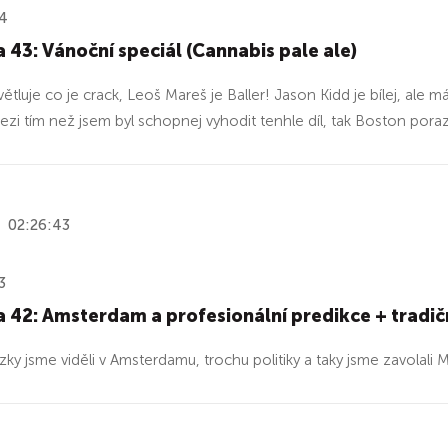
24
 43: Vánoční speciál (Cannabis pale ale)
ětluje co je crack, Leoš Mareš je Baller! Jason Kidd je bílej, ale 
ezi tím než jsem byl schopnej vyhodit tenhle díl, tak Boston poraz
02:26:43
3
 42: Amsterdam a profesionální predikce + tradi
zky jsme viděli v Amsterdamu, trochu politiky a taky jsme zavolali M