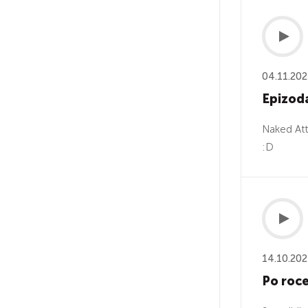
04.11.20
Epizoda
Naked Att
:D
14.10.20
Po roce