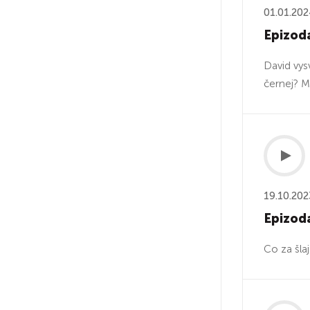
01.01.20
Epizoda
David vysv
černej? M
19.10.202
Epizoda
Co za šlaj