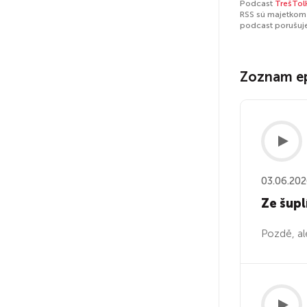
Podcast
TrešTol
RSS sú majetkom 
podcast porušuj
Zoznam e
03.06.20
Ze šupl
Pozdě, al