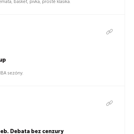
 témata, basket, pivka, prostě klasika.
mup
NBA sezóny.
aneb. Debata bez cenzury