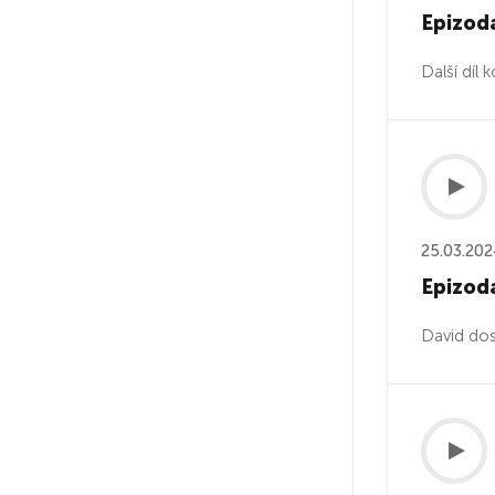
Epizoda 
Další díl
25.03.20
Epizoda
David dos