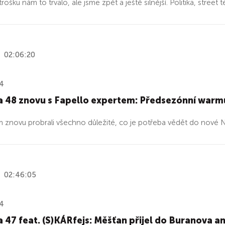
, trošku nám to trvalo, ale jsme zpět a ještě silnější. Politika, street
02:06:20
24
a 48 znovu s Fapello expertem: Předsezónní war
 znovu probrali všechno důležité, co je potřeba vědět do nové 
02:46:05
24
 47 feat. (S)KÁRfejs: Měšťan přijel do Buranova 