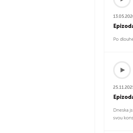
13.05.202
Epizoda
Po dlouhé
25.11.202
Epizoda
Dneska js
svou kon