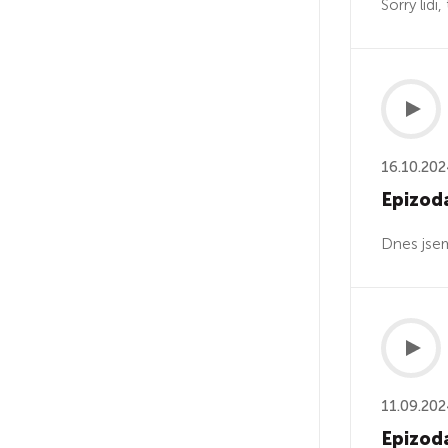
Sorry lidi
16.10.20
Epizod
Dnes jsem
11.09.20
Epizoda