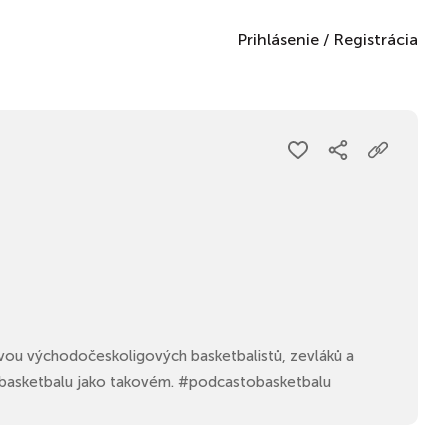
Prihlásenie
/
Registrácia
vou východočeskoligových basketbalistů, zevláků a
 basketbalu jako takovém. #podcastobasketbalu