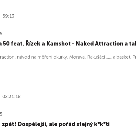
59:13
25
 50 feat. Řízek a Kamshot - Naked Attraction a ta
raction, návod na měření okurky, Morava, Rakušáci ...... a basket. 
02:31:18
25
 zpět! Dospělejší, ale pořád stejný k*k*ti