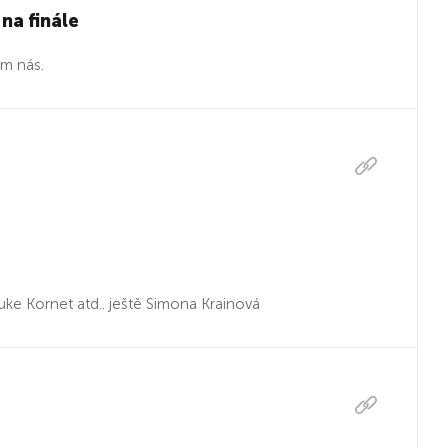
 na finále
em nás.
uke Kornet atd.. ještě Simona Krainová