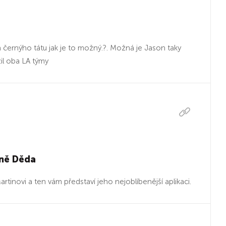
má černýho tátu jak je to možný.?. Možná je Jason taky
il oba LA týmy
čně Děda
artinovi a ten vám představí jeho nejoblíbenější aplikaci.