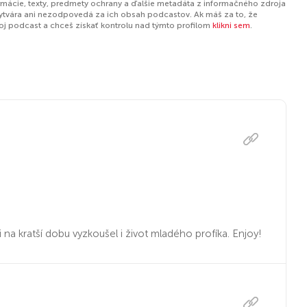
ormácie, texty, predmety ochrany a ďalšie metadáta z informačného zdroja
ytvára ani nezodpovedá za ich obsah podcastov. Ak máš za to, že
tvoj podcast a chceš získať kontrolu nad týmto profilom
klikni sem
.
 na kratší dobu vyzkoušel i život mladého profíka. Enjoy!