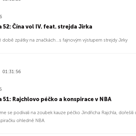
6
 52: Čína vol IV. feat. strejda Jirka
 době zpátky na značkách....s fajnovým výstupem strejdy Jirky
01:31:56
5
 51: Rajchlovo péčko a konspirace v NBA
me se podívali na zoubek kauze péčko Jindřicha Rajchla, dořešili d
spiračku ohledně NBA.