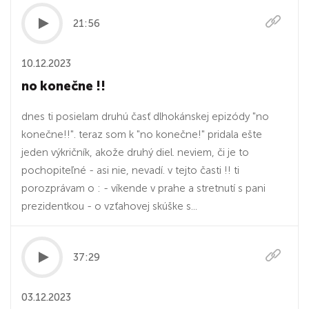
21:56
10.12.2023
no konečne !!
dnes ti posielam druhú časť dlhokánskej epizódy "no
konečne!!". teraz som k "no konečne!" pridala ešte
jeden výkričník, akože druhý diel. neviem, či je to
pochopiteľné - asi nie, nevadí. v tejto časti !! ti
porozprávam o : - víkende v prahe a stretnutí s pani
prezidentkou - o vzťahovej skúške s...
37:29
03.12.2023