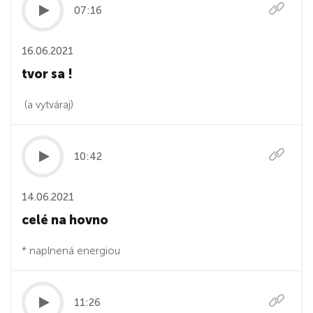
07:16
16.06.2021
tvor sa !
(a vytváraj)
10:42
14.06.2021
celé na hovno
* naplnená energiou
11:26