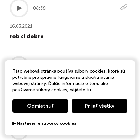
08:38
16.03.2021
rob si dobre
12:06
Táto webová stránka používa súbory cookies, ktoré sú
potrebné pre správne fungovanie a skvalitňovanie
07.03.2021
webovej stránky. Ďalšie informácie o tom, ako
používame súbory cookies, nájdete
tu
.
protect your energy
Odmietnuť
Prijať všetky
a obkresli sa glitrovanou ceruzkou
▶ Nastavenie súborov cookies
15:18