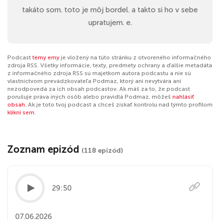
takáto som. toto je môj bordel. a takto si ho v sebe
upratujem. e.
Podcast
témy emy
je vložený na túto stránku z otvoreného informačného
zdroja RSS. Všetky informácie, texty, predmety ochrany a ďalšie metadáta
z informačného zdroja RSS sú majetkom autora podcastu a nie sú
vlastníctvom prevádzkovateľa Podmaz, ktorý ani nevytvára ani
nezodpovedá za ich obsah podcastov. Ak máš za to, že podcast
porušuje práva iných osôb alebo pravidlá Podmaz, môžeš
nahlásiť
obsah
. Ak je toto tvoj podcast a chceš získať kontrolu nad týmto profilom
klikni sem
.
Zoznam epizód
(118 epizód)
29:50
07.06.2026