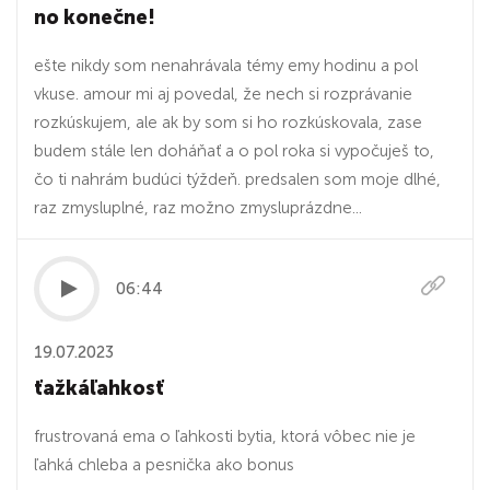
no konečne!
ešte nikdy som nenahrávala témy emy hodinu a pol
vkuse. amour mi aj povedal, že nech si rozprávanie
rozkúskujem, ale ak by som si ho rozkúskovala, zase
budem stále len doháňať a o pol roka si vypočuješ to,
čo ti nahrám budúci týždeň. predsalen som moje dlhé,
raz zmysluplné, raz možno zmysluprázdne...
06:44
19.07.2023
ťažkáľahkosť
frustrovaná ema o ľahkosti bytia, ktorá vôbec nie je
ľahká chleba a pesnička ako bonus