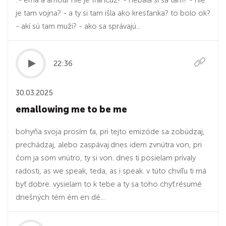
:- ema a amour nie je francúz? - nebála si sa tam? - nie
je tam vojna? - a ty si tam išla ako kresťanka? to bolo ok?
- akí sú tam muži? - ako sa správajú...
22:36
30.03.2025
emallowing me to be me
bohyňa svoja prosím ťa, pri tejto emizóde sa zobúdzaj,
prechádzaj, alebo zaspávaj.dnes idem zvnútra von, pri
čom ja som vnútro, ty si von. dnes ti posielam prívaly
radosti, as we speak, teda, as i speak. v túto chvíľu ti má
byť dobre. vysielam to k tebe a ty sa toho chyť.résumé
dnešných tém ém en dé...