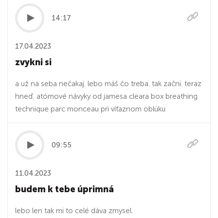
14:17
17.04.2023
zvykni si
a už na seba nečakaj. lebo máš čo treba. tak začni. teraz
hneď. atómové návyky od jamesa cleara box breathing
technique parc monceau pri víťaznom oblúku
09:55
11.04.2023
budem k tebe úprimná
lebo len tak mi to celé dáva zmysel.