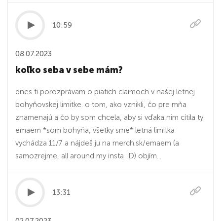
10:59
08.07.2023
koľko seba v sebe mám?
dnes ti porozprávam o piatich claimoch v našej letnej
bohyňovskej limitke. o tom, ako vznikli, čo pre mňa
znamenajú a čo by som chcela, aby si vďaka nim cítila ty.
emaem *som bohyňa, všetky sme* letná limitka
vychádza 11/7 a nájdeš ju na merch.sk/emaem (a
samozrejme, all around my insta :D) objím...
13:31