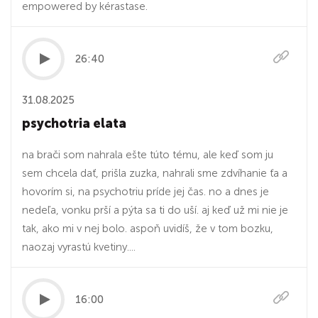
empowered by kérastase.
26:40
31.08.2025
psychotria elata
na brači som nahrala ešte túto tému, ale keď som ju
sem chcela dať, prišla zuzka, nahrali sme zdvíhanie ťa a
hovorím si, na psychotriu príde jej čas. no a dnes je
nedeľa, vonku prší a pýta sa ti do uší. aj keď už mi nie je
tak, ako mi v nej bolo. aspoň uvidíš, že v tom bozku,
naozaj vyrastú kvetiny....
16:00