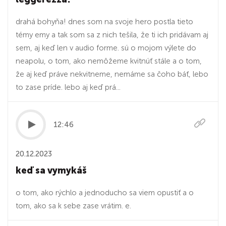
drahá bohyňa! dnes som na ⁠svoje hero ⁠postla tieto
témy emy a tak som sa z nich tešila, že ti ich pridávam aj
sem, aj keď len v audio forme. sú o mojom výlete do
neapolu, o tom, ako nemôžeme kvitnúť stále a o tom,
že aj keď práve nekvitneme, nemáme sa čoho báť, lebo
to zase príde. lebo aj keď prá...
12:46
20.12.2023
keď sa vymykáš
o tom, ako rýchlo a jednoducho sa viem opustiť a o
tom, ako sa k sebe zase vrátim. e.