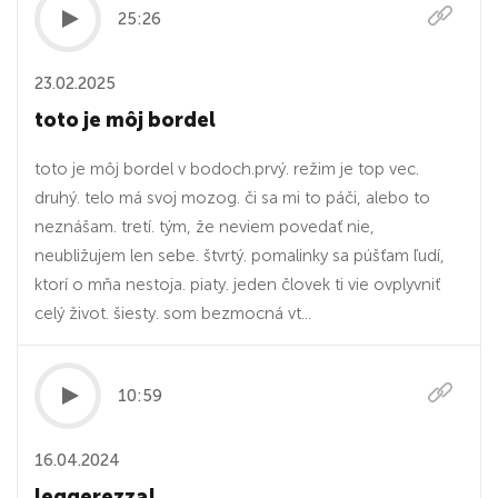
25:26
23.02.2025
toto je môj bordel
toto je môj bordel v bodoch.prvý. režim je top vec.
druhý. telo má svoj mozog. či sa mi to páči, alebo to
neznášam. tretí. tým, že neviem povedať nie,
neubližujem len sebe. štvrtý. pomalinky sa púšťam ľudí,
ktorí o mňa nestoja. piaty. jeden človek ti vie ovplyvniť
celý život. šiesty. som bezmocná vt...
10:59
16.04.2024
leggerezza!