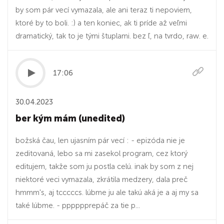
by som pár vecí vymazala, ale ani teraz ti nepoviem,
ktoré by to boli. :) a ten koniec, ak ti príde až veľmi
dramatický, tak to je tými štuplami. bez ľ, na tvrdo, raw. e.
17:06
30.04.2023
ber kým mám (unedited)
božská čau, len ujasním pár vecí : - epizóda nie je
zeditovaná, lebo sa mi zasekol program, cez ktorý
editujem, takže som ju postla celú. inak by som z nej
niektoré veci vymazala, zkrátila medzery, dala preč
hmmm's, aj tcccccs. lúbme ju ale takú aká je a aj my sa
také lúbme. - pppppprepáč za tie p...