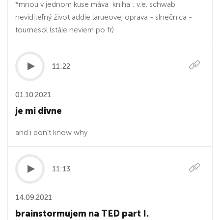
*mnou v jednom kuse máva kniha : v.e. schwab
neviditeľný život addie larueovej oprava - slnečnica -
tournesol (stále neviem po fr)
11:22
01.10.2021
je mi divne
and i don't know why
11:13
14.09.2021
brainstormujem na TED part I.