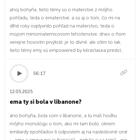
ahoj bohyňa. tieto témy sú o materstve z môjho
pohľadu, teda o ematerstve. a sú aj o tom, čo mi na
dlhé roky ovplyvnilo pohľad na materstvo, teda o
mojom mimomaternicovom tehotenstve. dnes o ňom
verejne hovorím prvýkrát. je to divné. ale cítim to tak.
tieto témy emy sú empowered by kérastasea predst...
56:17
12.05.2025
ema ty si bola v libanone?
áno bohyňa, bola som v libanone, a tú máš hoďku
môjho monológu o tom, ako mi tam bolo. okrem
emiliardy epohľadov ti odpoviem aj na nasledovné oné