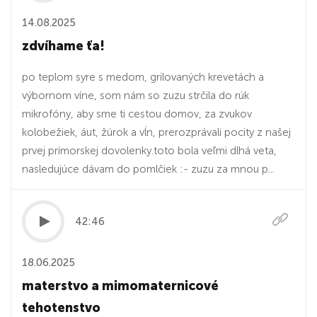
14.08.2025
zdvíhame ťa!
po teplom syre s medom, grilovaných krevetách a
výbornom víne, som nám so zuzu strčila do rúk
mikrofóny, aby sme ti cestou domov, za zvukov
kolobežiek, áut, žúrok a vĺn, prerozprávali pocity z našej
prvej prímorskej dovolenky.toto bola veľmi dlhá veta,
nasledujúce dávam do pomlčiek :- zuzu za mnou p...
42:46
18.06.2025
materstvo a mimomaternicové
tehotenstvo