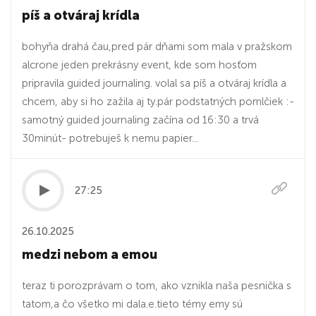
píš a otváraj krídla
bohyňa drahá čau,pred pár dňami som mala v pražskom
alcrone jeden prekrásny event, kde som hosťom
pripravila guided journaling. volal sa píš a otváraj krídla a
chcem, aby si ho zažila aj ty.pár podstatných pomlčiek :-
samotný guided journaling začína od 16:30 a trvá
30minút- potrebuješ k nemu papier...
27:25
26.10.2025
medzi nebom a emou
teraz ti porozprávam o tom, ako vznikla naša pesnička s
tatom,a čo všetko mi dala.e.tieto témy emy sú