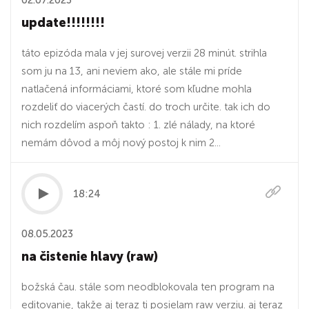
02.07.2023
update!!!!!!!!
táto epizóda mala v jej surovej verzii 28 minút. strihla
som ju na 13, ani neviem ako, ale stále mi príde
natlačená informáciami, ktoré som kľudne mohla
rozdeliť do viacerých častí. do troch určite. tak ich do
nich rozdelím aspoň takto : 1. zlé nálady, na ktoré
nemám dôvod a môj nový postoj k nim 2...
18:24
08.05.2023
na čistenie hlavy (raw)
božská čau. stále som neodblokovala ten program na
editovanie, takže aj teraz ti posielam raw verziu. aj teraz