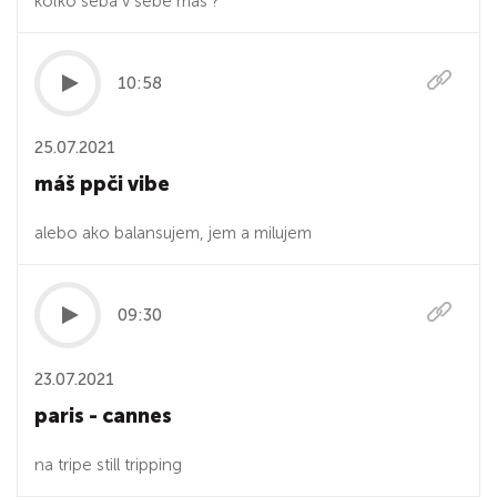
koľko seba v sebe máš ?
10:58
25.07.2021
máš ppči vibe
alebo ako balansujem, jem a milujem
09:30
23.07.2021
paris - cannes
na tripe still tripping