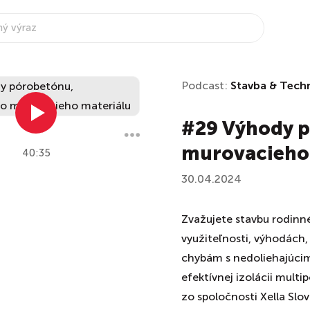
Podcast:
Stavba & Tech
#29 Výhody p
murovacieho
40:35
30.04.2024
Zvažujete stavbu rodinn
využiteľnosti, výhodách,
chybám s nedoliehajúcimi
efektívnej izolácii multi
zo spoločnosti Xella Sl