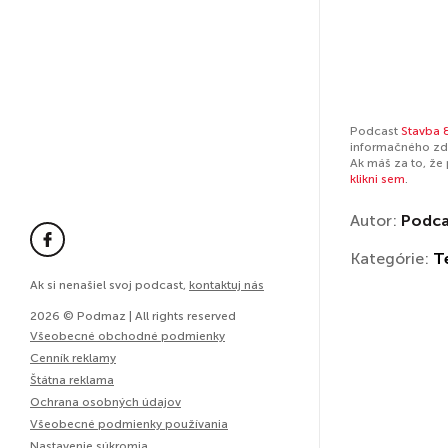
Podcast
Stavba 
informačného zdr
Ak máš za to, že
klikni sem
.
Autor:
Podcas
Kategórie:
T
Ak si nenašiel svoj podcast,
kontaktuj nás
2026 © Podmaz | All rights reserved
Všeobecné obchodné podmienky
Cenník reklamy
Štátna reklama
Ochrana osobných údajov
Všeobecné podmienky používania
Nastavenie súkromia