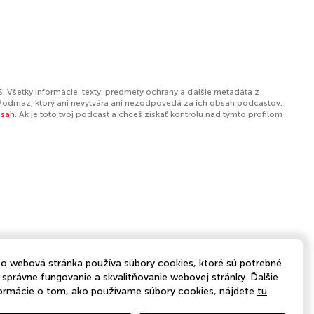
. Všetky informácie, texty, predmety ochrany a ďalšie metadáta z
Podmaz, ktorý ani nevytvára ani nezodpovedá za ich obsah podcastov.
bsah
. Ak je toto tvoj podcast a chceš získať kontrolu nad týmto profilom
o webová stránka používa súbory cookies, ktoré sú potrebné
 správne fungovanie a skvalitňovanie webovej stránky. Ďalšie
ormácie o tom, ako používame súbory cookies, nájdete
tu
.