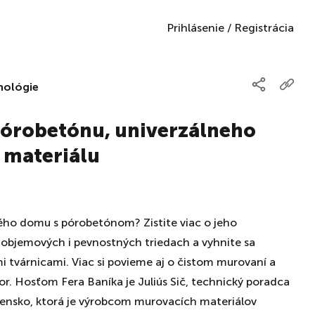
Prihlásenie
/
Registrácia
nológie
órobetónu, univerzálneho
 materiálu
ého domu s pórobetónom? Zistite viac o jeho
 objemových i pevnostných triedach a vyhnite sa
 tvárnicami. Viac si povieme aj o čistom murovaní a
por. Hosťom Fera Baníka je Juliús Sič, technický poradca
ovensko, ktorá je výrobcom murovacích materiálov