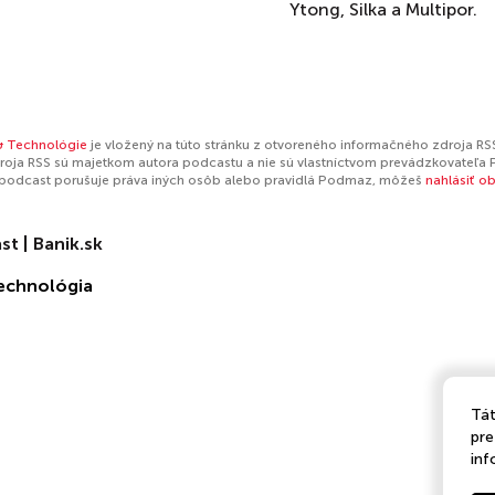
Ytong, Silka a Multipor.
& Technológie
je vložený na túto stránku z otvoreného informačného zdroja RSS
oja RSS sú majetkom autora podcastu a nie sú vlastníctvom prevádzkovateľa 
 podcast porušuje práva iných osôb alebo pravidlá Podmaz, môžeš
nahlásiť o
t | Banik.sk
echnológia
Tát
pre
inf