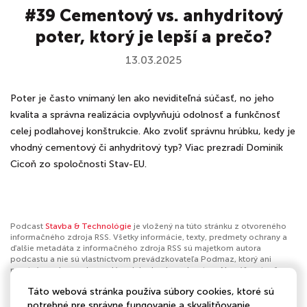
#39 Cementový vs. anhydritový
poter, ktorý je lepší a prečo?
13.03.2025
Poter je často vnímaný len ako neviditeľná súčasť, no jeho
kvalita a správna realizácia ovplyvňujú odolnosť a funkčnosť
celej podlahovej konštrukcie. Ako zvoliť správnu hrúbku, kedy je
vhodný cementový či anhydritový typ? Viac prezradí Dominik
Cicoň zo spoločnosti Stav-EU.
Podcast
Stavba & Technológie
je vložený na túto stránku z otvoreného
informačného zdroja RSS. Všetky informácie, texty, predmety ochrany a
ďalšie metadáta z informačného zdroja RSS sú majetkom autora
podcastu a nie sú vlastníctvom prevádzkovateľa Podmaz, ktorý ani
nevytvára ani nezodpovedá za ich obsah podcastov. Ak máš za to, že
podcast porušuje práva iných osôb alebo pravidlá Podmaz, môžeš
Táto webová stránka používa súbory cookies, ktoré sú
nahlásiť obsah
. Ak je toto tvoj podcast a chceš získať kontrolu nad týmto
profilom
klikni sem
.
potrebné pre správne fungovanie a skvalitňovanie