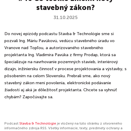
stavebný zákon?
31.10.2025
Do novej epizódy podcastu Stavba & Technológie sme si
pozvali Ing. Máriu Pavúkovú, vedúcu stavebného úradu vo
Vranove nad Topľou, a autorizovaného stavebného
projektanta Ing. Vladimíra Pavúka z firmy Prodap, ktorá sa
špecializuje na navrhovanie pozemných stavieb, interiérový
dizajn, inžiniersku činnosť v procese projektovania a výstavby, s
pôsobením na celom Slovensku. Prebrali sme, ako nový
stavebný zákon mení povolenia, elektronické podávanie
žiadostí aj aká je dôležitosť projektanta. Chcete sa vyhnúť
chybám? Započúvajte sa.
Podcast
Stavba & Technológie
je vložený na túto stránku z otvoreného
informačného zdroja RSS. Všetky informácie, texty, predmety ochrany a