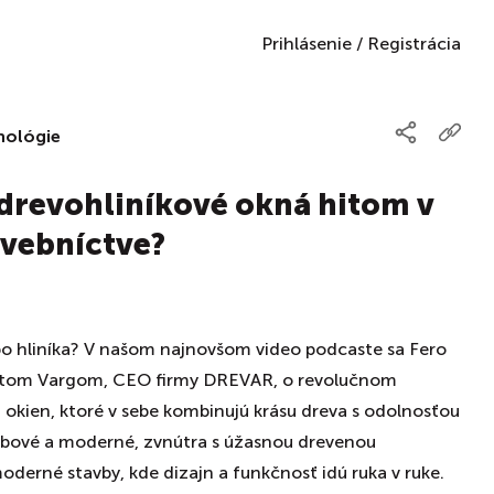
Prihlásenie
/
Registrácia
nológie
 drevohliníkové okná hitom v
vebníctve?
ebo hliníka? V našom najnovšom video podcaste sa Fero
ertom Vargom, CEO firmy DREVAR, o revolučnom
 okien, ktoré v sebe kombinujú krásu dreva s odolnosťou
žbové a moderné, zvnútra s úžasnou drevenou
moderné stavby, kde dizajn a funkčnosť idú ruka v ruke.