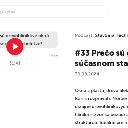
Podcast:
Stavba & Tech
#33 Prečo sú
súčasnom sta
31:41
30.08.2024
Okna z plastu, dreva al
Baník rozprával s Norb
dizajne drevohliníkových
hliníka – zvonka bezúdr
štruktúrou. Ideálne pre 