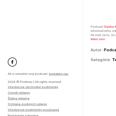
Podcast
Stavba 
informačného zdr
Ak máš za to, že
klikni sem
.
Autor:
Podcas
Kategórie:
T
Ak si nenašiel svoj podcast,
kontaktuj nás
2026 © Podmaz | All rights reserved
Všeobecné obchodné podmienky
Cenník reklamy
Štátna reklama
Ochrana osobných údajov
Všeobecné podmienky používania
Nastavenie súkromia