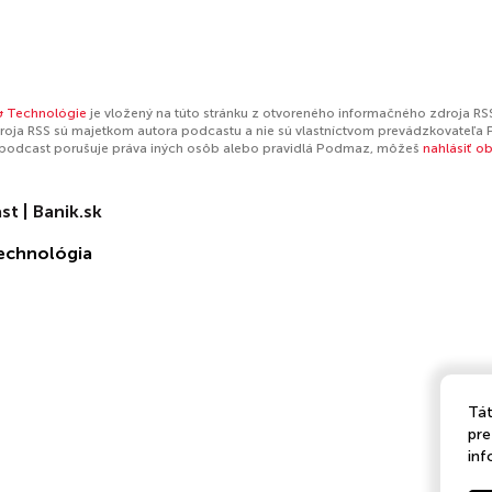
& Technológie
je vložený na túto stránku z otvoreného informačného zdroja RSS
oja RSS sú majetkom autora podcastu a nie sú vlastníctvom prevádzkovateľa 
 podcast porušuje práva iných osôb alebo pravidlá Podmaz, môžeš
nahlásiť o
t | Banik.sk
echnológia
Tát
pre
inf