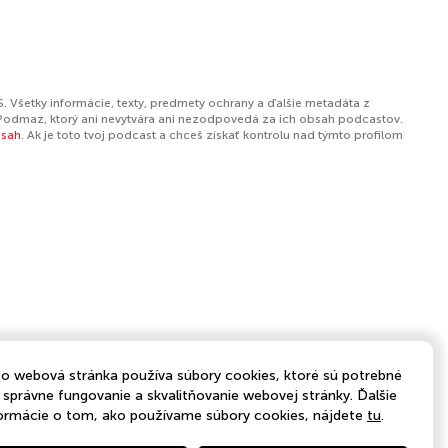
. Všetky informácie, texty, predmety ochrany a ďalšie metadáta z
Podmaz, ktorý ani nevytvára ani nezodpovedá za ich obsah podcastov.
bsah
. Ak je toto tvoj podcast a chceš získať kontrolu nad týmto profilom
o webová stránka používa súbory cookies, ktoré sú potrebné
 správne fungovanie a skvalitňovanie webovej stránky. Ďalšie
ormácie o tom, ako používame súbory cookies, nájdete
tu
.