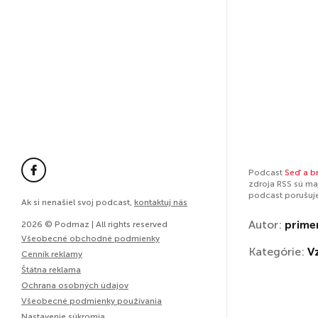
Podcast
Seď a b
zdroja RSS sú ma
podcast porušuj
Ak si nenašiel svoj podcast,
kontaktuj nás
Autor:
prime
2026 © Podmaz | All rights reserved
Všeobecné obchodné podmienky
Kategórie:
V
Cenník reklamy
Štátna reklama
Ochrana osobných údajov
Všeobecné podmienky používania
Nastavenie súkromia