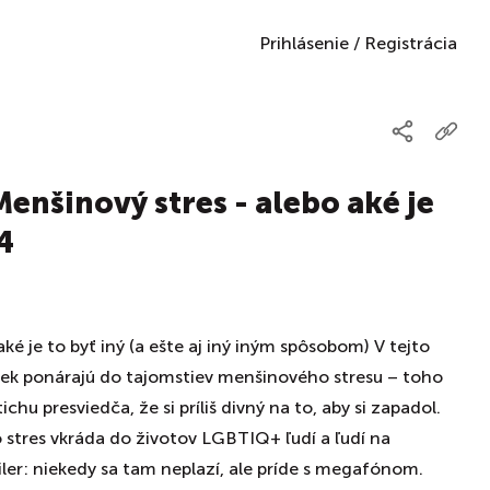
Prihlásenie
/
Registrácia
enšinový stres - alebo aké je
4
ké je to byť iný (a ešte aj iný iným spôsobom) V tejto
ek ponárajú do tajomstiev menšinového stresu – toho
chu presviedča, že si príliš divný na to, aby si zapadol.
 stres vkráda do životov LGBTIQ+ ľudí a ľudí na
iler: niekedy sa tam neplazí, ale príde s megafónom.