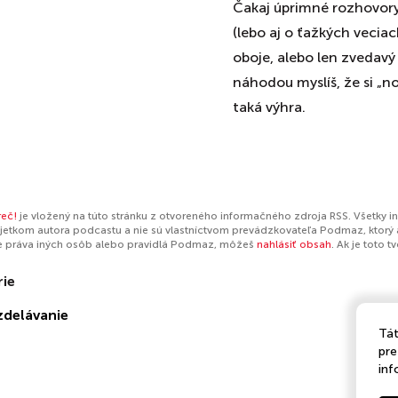
Čakaj úprimné rozhovory,
(lebo aj o ťažkých veciach
oboje, alebo len zvedavý 
náhodou myslíš, že si „no
taká výhra.
reč!
je vložený na túto stránku z otvoreného informačného zdroja RSS. Všetky i
jetkom autora podcastu a nie sú vlastníctvom prevádzkovateľa Podmaz, ktorý 
e práva iných osôb alebo pravidlá Podmaz, môžeš
nahlásiť obsah
. Ak je toto 
rie
zdelávanie
Tát
pre
inf