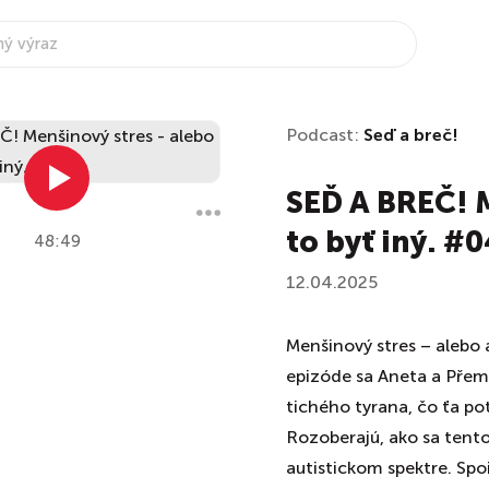
Podcast:
Seď a breč!
SEĎ A BREČ! M
to byť iný. #0
48:49
12.04.2025
Menšinový stres – alebo a
epizóde sa Aneta a Přem
tichého tyrana, čo ťa poti
Rozoberajú, ako sa tento
autistickom spektre. Spo