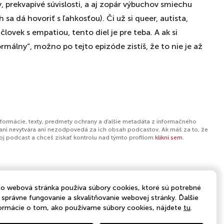
 prekvapivé súvislosti, a aj zopár výbuchov smiechu
 sa dá hovoriť s ľahkosťou). Či už si queer, autista,
človek s empatiou, tento diel je pre teba. A ak si
rmálny“, možno po tejto epizóde zistíš, že to nie je až
nformácie, texty, predmety ochrany a ďalšie metadáta z informačného
ani nevytvára ani nezodpovedá za ich obsah podcastov. Ak máš za to, že
tvoj podcast a chceš získať kontrolu nad týmto profilom
klikni sem
.
o webová stránka používa súbory cookies, ktoré sú potrebné
 správne fungovanie a skvalitňovanie webovej stránky. Ďalšie
ormácie o tom, ako používame súbory cookies, nájdete
tu
.