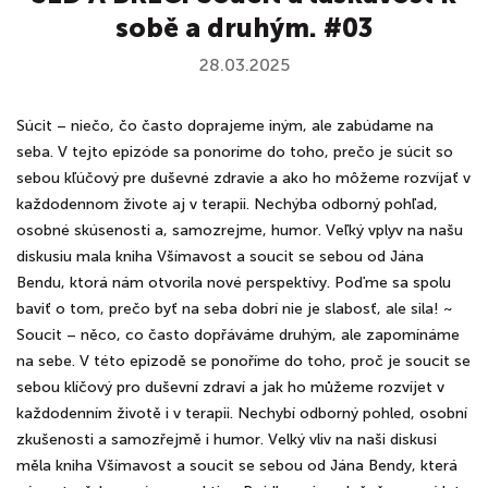
sobě a druhým. #03
28.03.2025
Súcit – niečo, čo často doprajeme iným, ale zabúdame na
seba. V tejto epizóde sa ponoríme do toho, prečo je súcit so
sebou kľúčový pre duševné zdravie a ako ho môžeme rozvíjať v
každodennom živote aj v terapii. Nechýba odborný pohľad,
osobné skúsenosti a, samozrejme, humor. Veľký vplyv na našu
diskusiu mala kniha Všímavost a soucit se sebou od Jána
Bendu, ktorá nám otvorila nové perspektívy. Poďme sa spolu
baviť o tom, prečo byť na seba dobrí nie je slabosť, ale sila! ~
Soucit – něco, co často dopřáváme druhým, ale zapomínáme
na sebe. V této epizodě se ponoříme do toho, proč je soucit se
sebou klíčový pro duševní zdraví a jak ho můžeme rozvíjet v
každodenním životě i v terapii. Nechybí odborný pohled, osobní
zkušenosti a samozřejmě i humor. Velký vliv na naši diskusi
měla kniha Všímavost a soucit se sebou od Jána Bendy, která