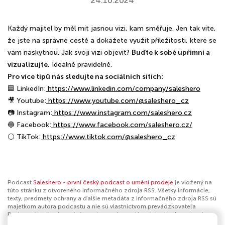
24.10.2024
Každý majitel by měl mít jasnou vizi, kam směřuje. Jen tak víte,
že jste na správné cestě a dokážete využít příležitosti, které se
vám naskytnou. Jak svoji vizi objevit?
Buďte k sobě upřímní a
vizualizujte.
Ideálně pravidelně.
Pro více tipů nás sledujte na sociálních sítích:
🟦 LinkedIn:
⁠ https://www.linkedin.com/company/saleshero⁠
🎥 Youtube:
⁠https://www.youtube.com/@saleshero_cz⁠
📷 Instagram:
⁠
https://www.instagram.com/saleshero.cz
🔵 Facebook:
⁠
https://www.facebook.com/saleshero.cz/
⚪ TikTok:
https://www.tiktok.com/@saleshero_cz
Podcast
Saleshero - první český podcast o umění prodeje
je vložený na
túto stránku z otvoreného informačného zdroja RSS. Všetky informácie,
texty, predmety ochrany a ďalšie metadáta z informačného zdroja RSS sú
majetkom autora podcastu a nie sú vlastníctvom prevádzkovateľa
Podmaz, ktorý ani nevytvára ani nezodpovedá za ich obsah podcastov.
Ak máš za to, že podcast porušuje práva iných osôb alebo pravidlá