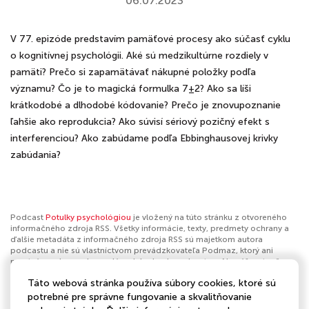
06.07.2023
V 77. epizóde predstavím pamäťové procesy ako súčasť cyklu
o kognitívnej psychológii. Aké sú medzikultúrne rozdiely v
pamäti? Prečo si zapamätávať nákupné položky podľa
významu? Čo je to magická formulka 7±2? Ako sa líši
krátkodobé a dlhodobé kódovanie? Prečo je znovupoznanie
ľahšie ako reprodukcia? Ako súvisí sériový pozičný efekt s
interferenciou? Ako zabúdame podľa Ebbinghausovej krivky
zabúdania?
Podcast
Potulky psychológiou
je vložený na túto stránku z otvoreného
informačného zdroja RSS. Všetky informácie, texty, predmety ochrany a
ďalšie metadáta z informačného zdroja RSS sú majetkom autora
podcastu a nie sú vlastníctvom prevádzkovateľa Podmaz, ktorý ani
nevytvára ani nezodpovedá za ich obsah podcastov. Ak máš za to, že
podcast porušuje práva iných osôb alebo pravidlá Podmaz, môžeš
Táto webová stránka používa súbory cookies, ktoré sú
nahlásiť obsah
. Ak je toto tvoj podcast a chceš získať kontrolu nad týmto
profilom
klikni sem
.
potrebné pre správne fungovanie a skvalitňovanie