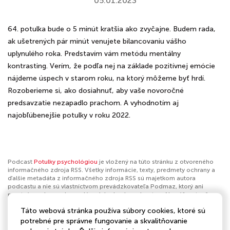
05.01.2023
64. potulka bude o 5 minút kratšia ako zvyčajne. Budem rada,
ak ušetrených pár minút venujete bilancovaniu vášho
uplynulého roka. Predstavím vám metódu mentálny
kontrasting. Verím, že podľa nej na základe pozitívnej emócie
nájdeme úspech v starom roku, na ktorý môžeme byť hrdí.
Rozoberieme si, ako dosiahnuť, aby vaše novoročné
predsavzatie nezapadlo prachom. A vyhodnotím aj
najobľúbenejšie potulky v roku 2022.
Podcast
Potulky psychológiou
je vložený na túto stránku z otvoreného
informačného zdroja RSS. Všetky informácie, texty, predmety ochrany a
ďalšie metadáta z informačného zdroja RSS sú majetkom autora
podcastu a nie sú vlastníctvom prevádzkovateľa Podmaz, ktorý ani
nevytvára ani nezodpovedá za ich obsah podcastov. Ak máš za to, že
podcast porušuje práva iných osôb alebo pravidlá Podmaz, môžeš
Táto webová stránka používa súbory cookies, ktoré sú
nahlásiť obsah
. Ak je toto tvoj podcast a chceš získať kontrolu nad týmto
profilom
klikni sem
.
potrebné pre správne fungovanie a skvalitňovanie