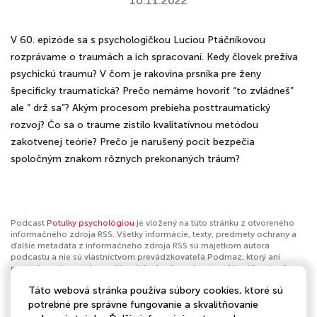
10.11.2022
V 60. epizóde sa s psychologičkou Luciou Ptáčníkovou
rozprávame o traumách a ich spracovaní. Kedy človek prežíva
psychickú traumu? V čom je rakovina prsníka pre ženy
špecificky traumatická? Prečo nemáme hovoriť “to zvládneš”
ale “ drž sa”? Akým procesom prebieha posttraumatický
rozvoj? Čo sa o traume zistilo kvalitatívnou metódou
zakotvenej teórie? Prečo je narušený pocit bezpečia
spoločným znakom rôznych prekonaných tráum?
Podcast
Potulky psychológiou
je vložený na túto stránku z otvoreného
informačného zdroja RSS. Všetky informácie, texty, predmety ochrany a
ďalšie metadáta z informačného zdroja RSS sú majetkom autora
podcastu a nie sú vlastníctvom prevádzkovateľa Podmaz, ktorý ani
nevytvára ani nezodpovedá za ich obsah podcastov. Ak máš za to, že
podcast porušuje práva iných osôb alebo pravidlá Podmaz, môžeš
Táto webová stránka používa súbory cookies, ktoré sú
nahlásiť obsah
. Ak je toto tvoj podcast a chceš získať kontrolu nad týmto
profilom
klikni sem
.
potrebné pre správne fungovanie a skvalitňovanie