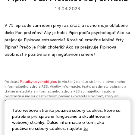
13.04.2023
V 71. epizóde vám idem prvý raz čítať, a rovno moje obľúbené
dielo Pán prsteňov! Aký je hobit Pipin podľa psychológa? Ako sa
prejavuje Pipinova extraverzia? Ktoré sú emočne labilné črty
Pipina? Prečo je Pipin cholerik? Ako sa prejavuje Pipinova
osobnosť v pozitívnom aj negatívnom smere?
Podcast
Potulky psychológiou
je vložený na túto stránku z otvoreného
informačného zdroja RSS. Všetky informácie, texty, predmety ochrany a
ďalšie metadáta z informačného zdroja RSS sú majetkom autora
podcastu a nie sú vlastníctvom prevádzkovateľa Podmaz, ktorý ani
nevytvára ani nezodpovedá za ich obsah podcastov. Ak máš za to, že
podcast porušuje práva iných osôb alebo pravidlá Podmaz, môžeš
Táto webová stránka používa súbory cookies, ktoré sú
nahlásiť obsah
. Ak je toto tvoj podcast a chceš získať kontrolu nad týmto
profilom
klikni sem
.
potrebné pre správne fungovanie a skvalitňovanie
webovej stránky. Ďalšie informácie o tom, ako
Autor:
Potulky psychológiou
používame súbory cookies, nájdete
tu
.