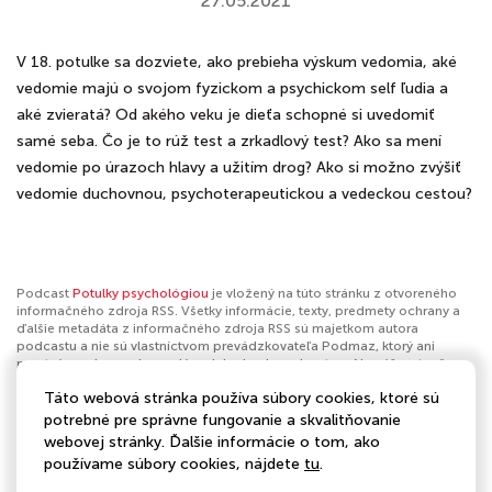
27.05.2021
V 18. potulke sa dozviete, ako prebieha výskum vedomia, aké
vedomie majú o svojom fyzickom a psychickom self ľudia a
aké zvieratá? Od akého veku je dieťa schopné si uvedomiť
samé seba. Čo je to rúž test a zrkadlový test? Ako sa mení
vedomie po úrazoch hlavy a užitím drog? Ako si možno zvýšiť
vedomie duchovnou, psychoterapeutickou a vedeckou cestou?
Podcast
Potulky psychológiou
je vložený na túto stránku z otvoreného
informačného zdroja RSS. Všetky informácie, texty, predmety ochrany a
ďalšie metadáta z informačného zdroja RSS sú majetkom autora
podcastu a nie sú vlastníctvom prevádzkovateľa Podmaz, ktorý ani
nevytvára ani nezodpovedá za ich obsah podcastov. Ak máš za to, že
podcast porušuje práva iných osôb alebo pravidlá Podmaz, môžeš
Táto webová stránka používa súbory cookies, ktoré sú
nahlásiť obsah
. Ak je toto tvoj podcast a chceš získať kontrolu nad týmto
profilom
klikni sem
.
potrebné pre správne fungovanie a skvalitňovanie
webovej stránky. Ďalšie informácie o tom, ako
Autor:
Potulky psychológiou
používame súbory cookies, nájdete
tu
.