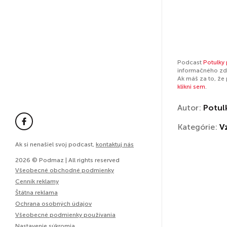
Podcast
Potulky
informačného zdr
Ak máš za to, že
klikni sem
.
Autor:
Potul
Kategórie:
V
Ak si nenašiel svoj podcast,
kontaktuj nás
2026 © Podmaz | All rights reserved
Všeobecné obchodné podmienky
Cenník reklamy
Štátna reklama
Ochrana osobných údajov
Všeobecné podmienky používania
Nastavenie súkromia