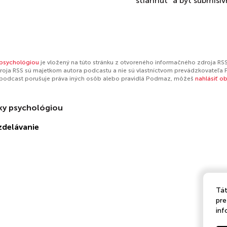
“stiahnuť” a byť submisív
 psychológiou
je vložený na túto stránku z otvoreného informačného zdroja RSS
oja RSS sú majetkom autora podcastu a nie sú vlastníctvom prevádzkovateľa 
 podcast porušuje práva iných osôb alebo pravidlá Podmaz, môžeš
nahlásiť o
ky psychológiou
zdelávanie
Tát
pre
inf