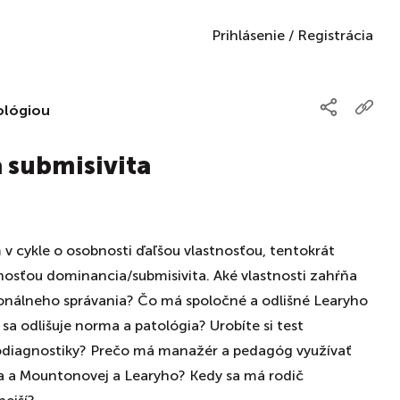
Prihlásenie
/
Registrácia
ológiou
 submisivita
 v cykle o osobnosti ďaľšou vlastnosťou, tentokrát
nosťou dominancia/submisivita. Aké vlastnosti zahŕňa
sonálneho správania? Čo má spoločné a odlišné Learyho
 sa odlišuje norma a patológia? Urobíte si test
odiagnostiky? Prečo má manažér a pedagóg využívať
a a Mountonovej a Learyho? Kedy sa má rodič