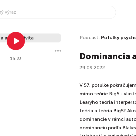
Podcast:
Potulky psych
Dominancia a
15:23
29.09.2022
V 57. potulke pokračujem
mimo teórie Big5 - vlast
Learyho teória interper
teória a teória Big5? Ako
dominancie v rámci aut
dominanciu podľa Blake