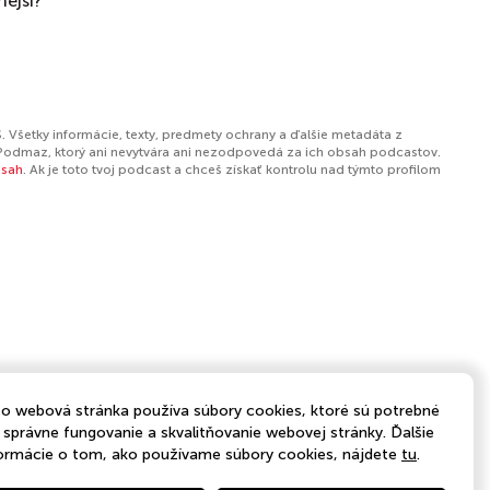
nejší?
. Všetky informácie, texty, predmety ochrany a ďalšie metadáta z
Podmaz, ktorý ani nevytvára ani nezodpovedá za ich obsah podcastov.
bsah
. Ak je toto tvoj podcast a chceš získať kontrolu nad týmto profilom
o webová stránka používa súbory cookies, ktoré sú potrebné
 správne fungovanie a skvalitňovanie webovej stránky. Ďalšie
ormácie o tom, ako používame súbory cookies, nájdete
tu
.