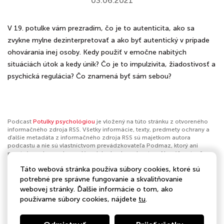
03.06.2021
V 19. potulke vám prezradím, čo je to autenticita, ako sa
zvykne mylne dezinterpretovať a ako byť autentický v prípade
ohovárania inej osoby. Kedy použiť v emočne nabitých
situáciách útok a kedy únik? Čo je to impulzivita, žiadostivosť a
psychická regulácia? Čo znamená byť sám sebou?
Podcast
Potulky psychológiou
je vložený na túto stránku z otvoreného
informačného zdroja RSS. Všetky informácie, texty, predmety ochrany a
ďalšie metadáta z informačného zdroja RSS sú majetkom autora
podcastu a nie sú vlastníctvom prevádzkovateľa Podmaz, ktorý ani
nevytvára ani nezodpovedá za ich obsah podcastov. Ak máš za to, že
podcast porušuje práva iných osôb alebo pravidlá Podmaz, môžeš
Táto webová stránka používa súbory cookies, ktoré sú
nahlásiť obsah
. Ak je toto tvoj podcast a chceš získať kontrolu nad týmto
profilom
klikni sem
.
potrebné pre správne fungovanie a skvalitňovanie
webovej stránky. Ďalšie informácie o tom, ako
Autor:
Potulky psychológiou
používame súbory cookies, nájdete
tu
.
Kategórie:
Vzdelávanie