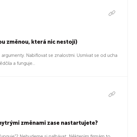
u změnou, která nic nestojí)
rgumenty. Nabiflovat se znalostmi. Usmívat se od ucha
čila a funguje...
 chytrými změnami zase nastartujete?
nefunguje"? Nebudeme si nalhávat: Některým firmám to