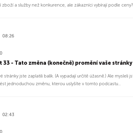
í zboží a služby než konkurence, ale zákazníci vybírají podle c
08:26
20
 33 - Tato změna (konečně) promění vaše stránky
stránky jste zaplatili balík. (A vypadají určitě úžasně.) Ale mysleli
vést jednoduchou změnu, kterou uslyšíte v tomto podcastu...
02:43
20