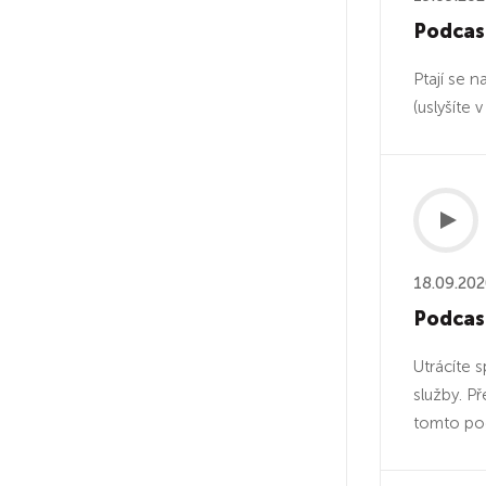
Podcast
Ptají se 
(uslyšíte
18.09.20
Podcast
Utrácíte 
služby. Př
tomto podc