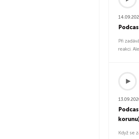
14.09.20
Podcast
Při zadáv
reakci. Al
13.09.202
Podcast
korunu
Když se z