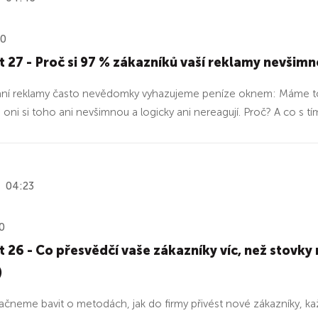
20
 27 - Proč si 97 % zákazníků vaší reklamy nevšimne
ání reklamy často nevědomky vyhazujeme peníze oknem: Máme toti
e oni si toho ani nevšimnou a logicky ani nereagují. Proč? A co s t
04:23
0
 26 - Co přesvědčí vaše zákazníky víc, než stovky
)
ačneme bavit o metodách, jak do firmy přivést nové zákazníky, 