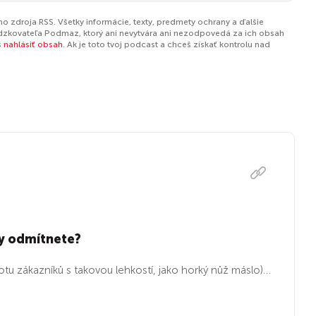
o zdroja RSS. Všetky informácie, texty, predmety ochrany a ďalšie
dzkovateľa Podmaz, ktorý ani nevytvára ani nezodpovedá za ich obsah
š
nahlásiť obsah
. Ak je toto tvoj podcast a chceš získať kontrolu nad
ky odmítnete?
otu zákazníků s takovou lehkostí, jako horký nůž máslo)…