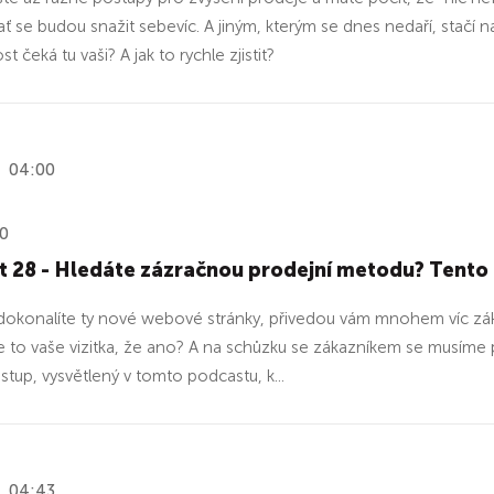
ať se budou snažit sebevíc. A jiným, kterým se dnes nedaří, stačí
 čeká tu vaši? A jak to rychle zjistit?
04:00
20
t 28 - Hledáte zázračnou prodejní metodu? Tento
dokonalíte ty nové webové stránky, přivedou vám mnohem víc zákaz
e to vaše vizitka, že ano? A na schůzku se zákazníkem se musíme po
stup, vysvětlený v tomto podcastu, k...
04:43