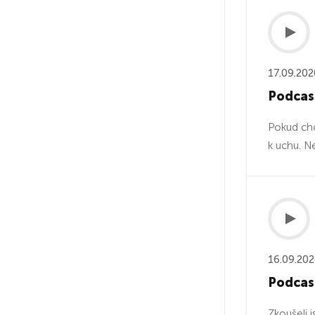
17.09.202
Podcast
Pokud chc
k uchu. N
16.09.20
Podcast
Zkoušeli 