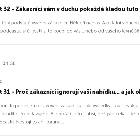
 32 - Zákazníci vám v duchu pokaždé kladou tuto 
na to v podstatě všichni zákazníci: Někteří nahlas. A ostatní v duc
 v podcastu) určí, jestli si to koupí od vás… nebo od vašeho levněj
04:56
20
 31 - Proč zákazníci ignorují vaši nabídku... a jak
spoustu peněz za oslovování zákazníků... ale výsledky jsou nevalné,
edvádíte. Představujete. Ale pořád je to slabší, než jste čekali. J
astu. Nestojí to ani korunu....