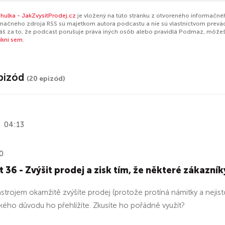
hulka - JakZvysitProdej.cz
je vložený na túto stránku z otvoreného informačnéh
mačného zdroja RSS sú majetkom autora podcastu a nie sú vlastníctvom prevá
š za to, že podcast porušuje práva iných osôb alebo pravidlá Podmaz, môže
likni sem
.
pizód
(20 epizód)
04:13
0
 36 - Zvýšit prodej a zisk tím, že některé zákazní
ástrojem okamžitě zvýšíte prodej (protože protíná námitky a nejist
akého důvodu ho přehlížíte. Zkusíte ho pořádně využít?