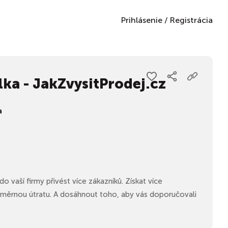
Prihlásenie
/
Registrácia
ka - JakZvysitProdej.cz
a
do vaší firmy přivést více zákazníků. Získat více
ůměrnou útratu. A dosáhnout toho, aby vás doporučovali