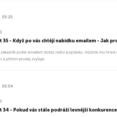
05:25
0
 35 - Když po vás chtějí nabídku emailem - Jak p
zákazník pošle emailem dotaz nebo poptávku, můžete mu hned o
ci a přitom prodej zvyšuje.
05:04
0
 34 - Pokud vás stále podráží levnější konkurence,