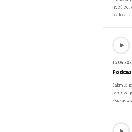
nepůjde, 
budoucnost
15.09.20
Podcas
Jakmile z
protože j
Zkuste po