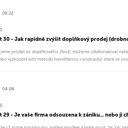
06:22
0
 30 - Jak rapidně zvýšit doplňkový prodej (drobno
eme prodat víc doplňkového zboží, můžeme zdokonalovat naše a
ebo vyzkoušet tuto metodu (vysvětlenou v podcastu), která se osvěd
04:06
20
 29 - Je vaše firma odsouzena k zániku... nebo ji
jste už různé postupy pro zvýšení prodeje a máte pocit, že "nic 