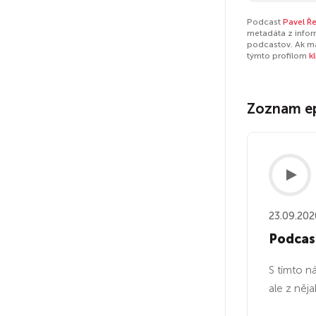
Podcast
Pavel Ře
metadáta z infor
podcastov. Ak má
týmto profilom
k
Zoznam e
23.09.202
Podcast
S tímto n
ale z něj