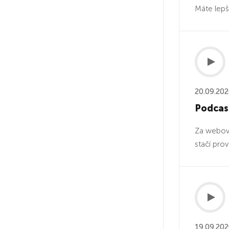
Máte lepš
20.09.20
Podcast
Za webové 
stačí pro
19.09.20