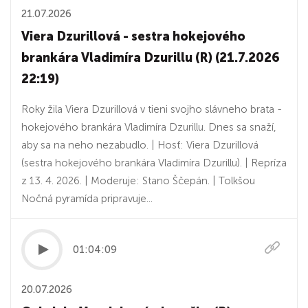
21.07.2026
Viera Dzurillová - sestra hokejového
brankára Vladimíra Dzurillu (R) (21.7.2026
22:19)
Roky žila Viera Dzurillová v tieni svojho slávneho brata -
hokejového brankára Vladimíra Dzurillu. Dnes sa snaží,
aby sa na neho nezabudlo. | Hosť: Viera Dzurillová
(sestra hokejového brankára Vladimíra Dzurillu). | Repríza
z 13. 4. 2026. | Moderuje: Stano Ščepán. | Tolkšou
Nočná pyramída pripravuje...
01:04:09
20.07.2026