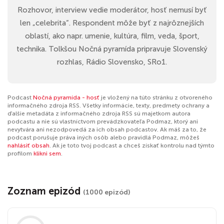
Rozhovor, interview vedie moderátor, hosť nemusí byť
len „celebrita“. Respondent môže byť z najrôznejších
oblastí, ako napr. umenie, kultúra, film, veda, šport,
technika. Tolkšou Nočná pyramída pripravuje Slovenský
rozhlas, Rádio Slovensko, SRo1.
Podcast
Nočná pyramída - hosť
je vložený na túto stránku z otvoreného
informačného zdroja RSS. Všetky informácie, texty, predmety ochrany a
ďalšie metadáta z informačného zdroja RSS sú majetkom autora
podcastu a nie sú vlastníctvom prevádzkovateľa Podmaz, ktorý ani
nevytvára ani nezodpovedá za ich obsah podcastov. Ak máš za to, že
podcast porušuje práva iných osôb alebo pravidlá Podmaz, môžeš
nahlásiť obsah
. Ak je toto tvoj podcast a chceš získať kontrolu nad týmto
profilom
klikni sem
.
Zoznam epizód
(1000 epizód)