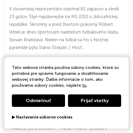
V slovenskej reprezentácii odohral 82 zápasov a strelil
23 gólov. Štyri najslávnejšie na MS 2010 v Juhoafrickej
republike. Skromný a pred životom pokorný Róbert
Vittek je dnes športovým riaditeľom futbalového klubu
Slovan Bratislava. Nielen na futbal sa ho v Nočnej
pyramíde pýta Stano Ščepán. | Hosť...
Táto webová stránka používa súbory cookies, ktoré sú
01:02:00
potrebné pre správne fungovanie a skvalitňovanie
webovej stránky. Ďalšie informácie o tom, ako
používame súbory cookies, nájdete
tu
.
19.06.2026
Marián Kittner - skladateľ, dirigent,
Odmietnuť
Prijať všetky
aranžér, organista a zbormajster
(19.6.2026 22:19)
▶ Nastavenie súborov cookies
Hudba je jeho životom... Marián Kittner vyrastal v