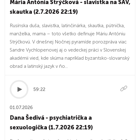
Mária Antónia Strýčková - slavistka na SAV,
skautka (2.7.2026 22:19)
Rusínska duša, slavistka, latinčinárka, skautka, pútnička,
manželka, mama – toto všetko definuje Máriu Antóniu
Strýčkovú. V dnešnej Nočnej pyramíde porozpráva viac
Sandre Vychlopenovej aj o vedeckej práci v Slovenskej
akadémii vied, kde skúma napríklad byzantsko-slovanský
obrad a latinský jazyk v ňo...
59:22
01.07.2026
Dana Šedivá - psychiatrička a
sexuologička (1.7.2026 22:19)