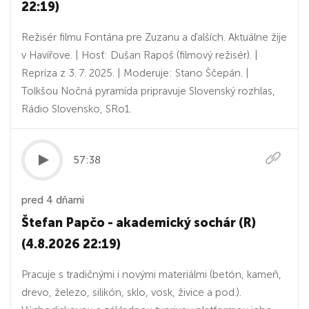
22:19)
Režisér filmu Fontána pre Zuzanu a ďalších. Aktuálne žije
v Havířove. | Hosť: Dušan Rapoš (filmový režisér). |
Repríza z 3. 7. 2025. | Moderuje: Stano Ščepán. |
Tolkšou Nočná pyramída pripravuje Slovenský rozhlas,
Rádio Slovensko, SRo1.
57:38
pred 4 dňami
Štefan Papčo - akademický sochár (R)
(4.8.2026 22:19)
Pracuje s tradičnými i novými materiálmi (betón, kameň,
drevo, železo, silikón, sklo, vosk, živice a pod.).