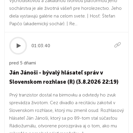
Východiskovou a základnou tvorivou platformou jeho
sochárstva je ale životná vášeň pre horolezectvo. Jeho
diela vystavujú galérie na celom svete. | Hosť: Štefan
Papčo (akademický sochár). | Re...
01:03:40
pred 5 dňami
Ján Jánoši - bývalý hlásateľ správ v
Slovenskom rozhlase (R) (3.8.2026 22:19)
Prvý tranzistor dostal na birmovku a odvtedy ho zvuk
sprevádza životom. Cez divadlo a recitáciu zakotvil v
Slovenskom rozhlase, ktorý mu zmenil osud. Rozhlasový
hlásateľ Ján Jánoši, ktorý sa po 89-tom stal súčasťou
Rádiožurnálu, otvorene porozpráva aj o tom, ako mu