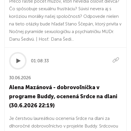
Prečo rastie počet mužov, ktorí nevedia osloviť dievča?
Čo spôsobuje sexuálnu frustráciu? Súvisí nevera aj s
koróziou morálky našej spoločnosti? Odpovede nielen
na tieto otázky bude hľadať Stano Ščepán, ktorý privíta v
Nočnej pyramíde sexuologičku a psychiatričku MUDr.
Danu Šedivú. | Hosť: Dana Šedi...
01:08:33
30.06.2026
Alena Mazánová - dobrovoľníčka v
programe Buddy, ocenená Srdce na dlani
(30.6.2026 22:19)
Je čerstvou laureátkou ocenenia Srdce na dlani za
dlhoročné dobrovoľníctvo v projekte Buddy. Srdcovou