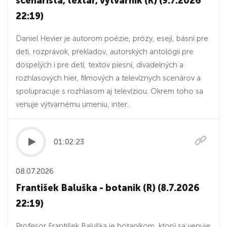
scenárista, textár, výtvarník (R) (9.7.2026
22:19)
Daniel Hevier je autorom poézie, prózy, esejí, básní pre
deti, rozprávok, prekladov, autorských antológií pre
dospelých i pre deti, textov piesní, divadelných a
rozhlasových hier, filmových a televíznych scenárov a
spolupracuje s rozhlasom aj televíziou. Okrem toho sa
venuje výtvarnému umeniu, inter...
01:02:23
08.07.2026
František Baluška - botanik (R) (8.7.2026
22:19)
Profesor František Baluška je botanikom, ktorý sa venuje