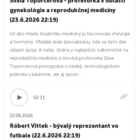
Silvia Toporcerová - profesorka v oblasti
gynekológie a reprodukčnej medicíny
(23.6.2026 22:19)
Už ako mladú študentku medicíny ju fascinovala chirurgia
a hormóny. Hľadala teda špecializáciu, kde sa tieto dve
oblasti spoja. A našla. Jedna z najlepších odborníčok na
reprodukčnú medicínu a čerstvá profesorka Silvia
Toporcerová porozpráva o nádeji, technologickom
pokroku v lekárstve, ale aj spozn...
52:11
22.06.2026
Róbert Vittek - bývalý reprezentant vo
futbale (22.6.2026 22:19)