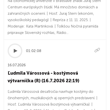
Na Ekonomickej univerzite v Bratislave zriadil Juraj Stern
Centrum európskych štúdií. Má množstvo domácich a
zahraničných ocenení. | Hosť: Juraj Stern (ekonóm,
vysokoškolský pedagóg). | Repríza z 11. 11. 2025. |
Moderuje: Kata Martinková. | Tolkšou Nočná pyramída
pripravuje Slovenský rozhlas, Rádio...
01:02:08
16.07.2026
Ľudmila Várossová - kostýmová
výtvarníčka (R) (16.7.2026 22:19)
Ľudmila Várossová desaťročia navrhuje kostýmy do
činoherných, muzikálových aj operných predstavení. |
Hosť: Ľudmila Várossová (kostýmová výtvarníčka). |