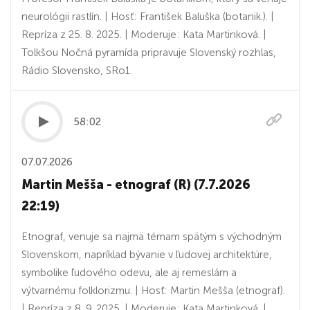
neurológii rastlín. | Hosť: František Baluška (botanik.). |
Repríza z 25. 8. 2025. | Moderuje: Kata Martinková. |
Tolkšou Nočná pyramída pripravuje Slovenský rozhlas,
Rádio Slovensko, SRo1.
58:02
07.07.2026
Martin Mešša - etnograf (R) (7.7.2026
22:19)
Etnograf, venuje sa najmä témam spätým s východným
Slovenskom, napríklad bývanie v ľudovej architektúre,
symbolike ľudového odevu, ale aj remeslám a
výtvarnému folklorizmu. | Hosť: Martin Mešša (etnograf).
| Repríza z 8. 9. 2025. | Moderuje: Kata Martinková. |