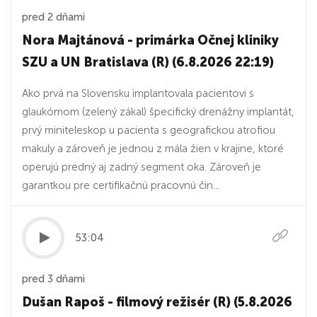
pred 2 dňami
Nora Majtánová - primárka Očnej kliniky
SZU a UN Bratislava (R) (6.8.2026 22:19)
Ako prvá na Slovensku implantovala pacientovi s
glaukómom (zelený zákal) špecifický drenážny implantát,
prvý miniteleskop u pacienta s geografickou atrofiou
makuly a zároveň je jednou z mála žien v krajine, ktoré
operujú predný aj zadný segment oka. Zároveň je
garantkou pre certifikačnú pracovnú čin...
53:04
pred 3 dňami
Dušan Rapoš - filmový režisér (R) (5.8.2026