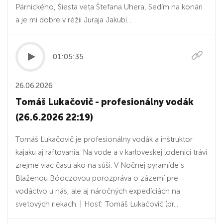
Párnického, Šiesta veta Štefana Uhera, Sedím na konári
a je mi dobre v réžii Juraja Jakubi...
01:05:35
26.06.2026
Tomáš Lukačovič - profesionálny vodák
(26.6.2026 22:19)
Tomáš Lukačovič je profesionálny vodák a inštruktor
kajaku aj raftovania. Na vode a v karloveskej lodenici trávi
zrejme viac času ako na súši. V Nočnej pyramíde s
Blaženou Bóoczovou porozpráva o zázemí pre
vodáctvo u nás, ale aj náročných expedíciách na
svetových riekach. | Hosť: Tomáš Lukačovič (pr...