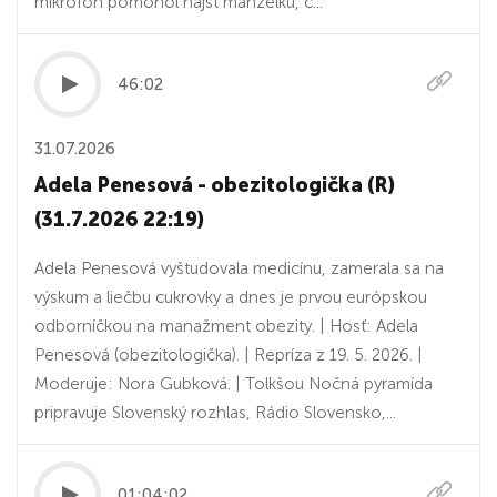
mikrofón pomohol nájsť manželku, č...
46:02
31.07.2026
Adela Penesová - obezitologička (R)
(31.7.2026 22:19)
Adela Penesová vyštudovala medicínu, zamerala sa na
výskum a liečbu cukrovky a dnes je prvou európskou
odborníčkou na manažment obezity. | Hosť: Adela
Penesová (obezitologička). | Repríza z 19. 5. 2026. |
Moderuje: Nora Gubková. | Tolkšou Nočná pyramída
pripravuje Slovenský rozhlas, Rádio Slovensko,...
01:04:02