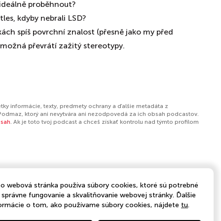
 ideálně proběhnout?
atles, kdyby nebrali LSD?
kách spíš povrchní znalost (přesně jako my před
možná převrátí zažitý stereotypy.
tky informácie, texty, predmety ochrany a ďalšie metadáta z
Podmaz, ktorý ani nevytvára ani nezodpovedá za ich obsah podcastov.
bsah
. Ak je toto tvoj podcast a chceš získať kontrolu nad týmto profilom
o webová stránka používa súbory cookies, ktoré sú potrebné
 správne fungovanie a skvalitňovanie webovej stránky. Ďalšie
ormácie o tom, ako používame súbory cookies, nájdete
tu
.