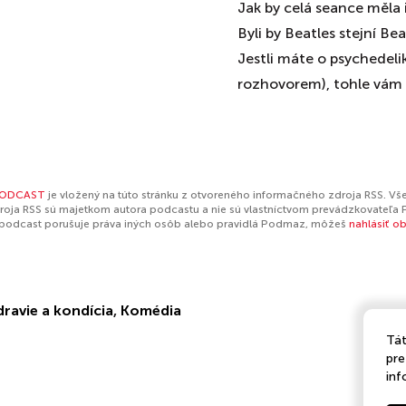
Jak by celá seance měla
Byli by Beatles stejní Be
Jestli máte o psychedeli
rozhovorem), tohle vám 
PODCAST
je vložený na túto stránku z otvoreného informačného zdroja RSS. Vše
oja RSS sú majetkom autora podcastu a nie sú vlastníctvom prevádzkovateľa 
 podcast porušuje práva iných osôb alebo pravidlá Podmaz, môžeš
nahlásiť o
dravie a kondícia
,
Komédia
Tát
pre
inf