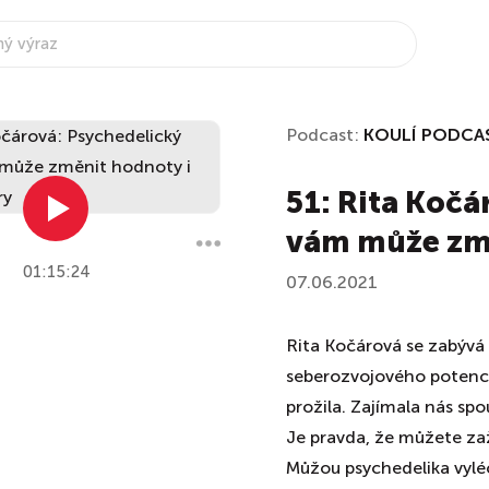
Podcast:
KOULÍ PODCA
51: Rita Kočá
vám může změ
01:15:24
07.06.2021
Rita Kočárová se zabývá
seberozvojového potenci
prožila. Zajímala nás spo
Je pravda, že můžete zaž
Můžou psychedelika vyléč