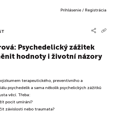
Prihlásenie
/
Registrácia
ST
rová: Psychedelický zážitek
nit hodnoty i životní názory
 výzkumem terapeutického, preventivního a
álu psychedelik a sama několik psychelických zážitků
usta věcí. Třeba:
ít pocit umírání?
it závislosti nebo traumata?