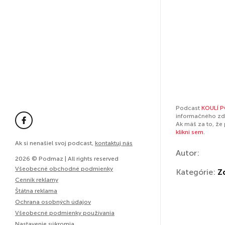
Podcast
KOULÍ 
informačného zdr
Ak máš za to, že
klikni sem
.
Ak si nenašiel svoj podcast,
kontaktuj nás
Autor:
2026 © Podmaz | All rights reserved
Všeobecné obchodné podmienky
Kategórie:
Z
Cenník reklamy
Štátna reklama
Ochrana osobných údajov
Všeobecné podmienky používania
Nastavenie súkromia