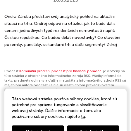
20.05.2025
Ondra Záruba představí svůj analytický pohled na aktuální
situaci na trhu. Ondřej odpoví na otázku, jak to bude dál s
cenami jednotlivých typů rezidenčních nemovitosti napříč
Českou republikou. Co budou dělat novostavby? Co stavební
pozemky, paneláky, sekundární trh a další segmenty? Zdroj
Podcast
Komunitní profesní podcast pro finanční poradce.
je vložený na
túto stránku z otvoreného informačného zdroja RSS. Všetky informácie,
texty, predmety ochrany a ďalšie metadáta z informačného zdroja RSS sú
majetkom autora podcastu a nie sú vlastníctvom prevádzkovateľa
Podmaz, ktorý ani nevytvára ani nezodpovedá za ich obsah podcastov.
Ak máš za to, že podcast porušuje práva iných osôb alebo pravidlá
Táto webová stránka používa súbory cookies, ktoré sú
Podmaz, môžeš
nahlásiť obsah
. Ak je toto tvoj podcast a chceš získať
kontrolu nad týmto profilom
klikni sem
.
potrebné pre správne fungovanie a skvalitňovanie
webovej stránky. Ďalšie informácie o tom, ako
Autor:
Poradci-sobě.cz
používame súbory cookies, nájdete
tu
.
Kategórie:
Biznis
,
Investície
,
Vzdelávanie
,
Biznis
,
Manažment