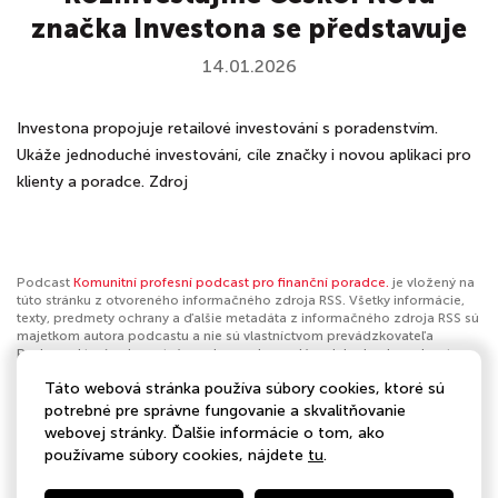
značka Investona se představuje
14.01.2026
Investona propojuje retailové investování s poradenstvím.
Ukáže jednoduché investování, cíle značky i novou aplikaci pro
klienty a poradce. Zdroj
Podcast
Komunitní profesní podcast pro finanční poradce.
je vložený na
túto stránku z otvoreného informačného zdroja RSS. Všetky informácie,
texty, predmety ochrany a ďalšie metadáta z informačného zdroja RSS sú
majetkom autora podcastu a nie sú vlastníctvom prevádzkovateľa
Podmaz, ktorý ani nevytvára ani nezodpovedá za ich obsah podcastov.
Ak máš za to, že podcast porušuje práva iných osôb alebo pravidlá
Táto webová stránka používa súbory cookies, ktoré sú
Podmaz, môžeš
nahlásiť obsah
. Ak je toto tvoj podcast a chceš získať
kontrolu nad týmto profilom
klikni sem
.
potrebné pre správne fungovanie a skvalitňovanie
webovej stránky. Ďalšie informácie o tom, ako
Autor:
Poradci-sobě.cz
používame súbory cookies, nájdete
tu
.
Kategórie:
Biznis
,
Investície
,
Vzdelávanie
,
Biznis
,
Manažment