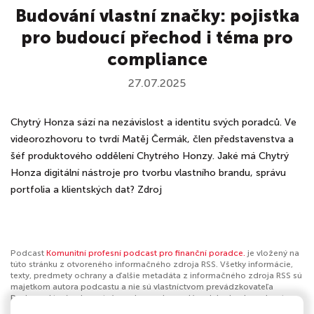
Budování vlastní značky: pojistka
pro budoucí přechod i téma pro
compliance
27.07.2025
Chytrý Honza sází na nezávislost a identitu svých poradců. Ve
videorozhovoru to tvrdí Matěj Čermák, člen představenstva a
šéf produktového oddělení Chytrého Honzy. Jaké má Chytrý
Honza digitální nástroje pro tvorbu vlastního brandu, správu
portfolia a klientských dat? Zdroj
Podcast
Komunitní profesní podcast pro finanční poradce.
je vložený na
túto stránku z otvoreného informačného zdroja RSS. Všetky informácie,
texty, predmety ochrany a ďalšie metadáta z informačného zdroja RSS sú
majetkom autora podcastu a nie sú vlastníctvom prevádzkovateľa
Podmaz, ktorý ani nevytvára ani nezodpovedá za ich obsah podcastov.
Ak máš za to, že podcast porušuje práva iných osôb alebo pravidlá